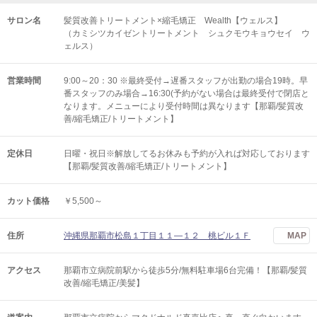
サロン名
髪質改善トリートメント×縮毛矯正 Wealth【ウェルス】
（カミシツカイゼントリートメント シュクモウキョウセイ ウ
ェルス）
営業時間
9:00～20：30 ※最終受付→遅番スタッフが出勤の場合19時。早
番スタッフのみ場合→16:30(予約がない場合は最終受付で閉店と
なります。メニューにより受付時間は異なります【那覇/髪質改
善/縮毛矯正/トリートメント】
定休日
日曜・祝日※解放してるお休みも予約が入れば対応しております
【那覇/髪質改善/縮毛矯正/トリートメント】
カット価格
￥5,500～
住所
沖縄県那覇市松島１丁目１１―１２ 桃ビル１Ｆ
MAP
アクセス
那覇市立病院前駅から徒歩5分/無料駐車場6台完備！【那覇/髪質
改善/縮毛矯正/美髪】