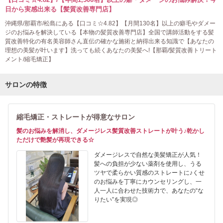
日から実感出来る【髪質改善専門店】
沖縄県/那覇市/松島にある【口コミ☆4.82】【月間130名】以上の癖毛やダメー
ジのお悩みを解決している【本物の髪質改善専門店】全国で講師活動をする髪
質改善特化の有名美容師さん直伝の確かな施術と納得出来る知識で【あなたの
理想の美髪が叶います】洗っても続くあなたの美髪へ!【那覇/髪質改善トリート
メント/縮毛矯正】
サロンの特徴
縮毛矯正・ストレートが得意なサロン
髪のお悩みを解消し、ダメージレス髪質改善ストレートが叶う♪乾かし
ただけで艶髪が再現できる☆
ダメージレスで自然な美髪矯正が人気！
髪への負担が少ない薬剤を使用し、うる
ツヤで柔らかい質感のストレートに♪くせ
のお悩みを丁寧にカウンセリングし、一
人一人に合わせた技術力で、あなたの“な
りたい”を実現◎