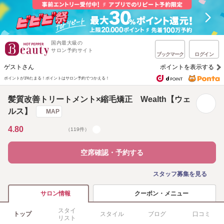
国内最大級の
サロン予約サイト
ブックマーク
ログイン
ゲストさん
ポイントを表示する
ポイントが1%たまる！
ポイントはサロン予約でつかえる！
髪質改善トリートメント×縮毛矯正 Wealth【ウェ
ルス】
MAP
4.80
（119件）
空席確認・予約する
スタッフ募集を見る
クーポン・メニュー
サロン情報
スタイ
トップ
スタイル
ブログ
口コミ
リスト