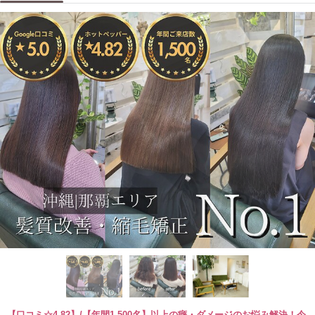
【口コミ☆4.82】/【年間1,500名】以上の癖・ダメージのお悩み解決！今