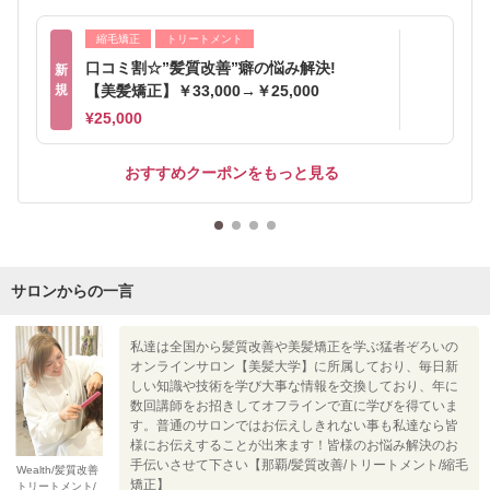
縮毛矯正
トリートメント
口コミ割☆”髪質改善”癖の悩み解決!
新
規
【美髪矯正】￥33,000→￥25,000
¥25,000
おすすめクーポンをもっと見る
サロンからの一言
私達は全国から髪質改善や美髪矯正を学ぶ猛者ぞろいの
オンラインサロン【美髪大学】に所属しており、毎日新
しい知識や技術を学び大事な情報を交換しており、年に
数回講師をお招きしてオフラインで直に学びを得ていま
す。普通のサロンではお伝えしきれない事も私達なら皆
様にお伝えすることが出来ます！皆様のお悩み解決のお
手伝いさせて下さい【那覇/髪質改善/トリートメント/縮毛
Wealth/髪質改善
矯正】
トリートメント/