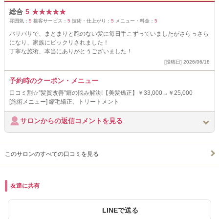
総合
5
★
★
★
★
★
雰囲気：
5
接客サービス：
5
技術・仕上がり：
5
メニュー・料金：
5
バサバサで、まとまりと艶のない髪に毎日手こずっていましたがさらっさら
になり、家族にビックリされました！
丁寧な施術、本当にありがとうございました！
[投稿日] 2026/06/18
予約時のクーポン・メニュー
口コミ割☆”髪質改善”癖の悩み解決!【美髪矯正】￥33,000→￥25,000
[施術メニュー] 縮毛矯正、トリートメント
サロンからの返信コメントを見る
このサロンのすべての口コミを見る
友達に共有
LINEで送る