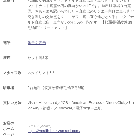
道案内
那覇市立病院からマクドナルド真嘉比店へ真っ直ぐ向かいます。
マクドナルド真嘉比店の真向かいの1Fです。無料駐車場３台完
備。おもろまち駅からでしたら真嘉比のサンエー向けに真っ直ぐ
突き当りの交差点を左に曲がり、真っ直ぐ進むと左手にマクドナ
ルド真嘉比店、真向かいのビルの一階です。【那覇/髪質改善/縮
毛矯正/トリートメント】
電話
番号を表示
座席
セット面3席
スタッフ数
スタイリスト3人
駐車場
6台無料【髪質改善/縮毛矯正/那覇】
支払い方法
Visa／Mastercard／JCB／American Express／Diners Club／Un
ionPay（銀聯）／Discover／電子マネー全般
お店の
ウェルス(Wealth)
ホーム
https://wealth-hair-zamami.com/
ページ