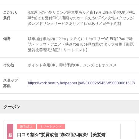
こだわり
4席以下の小型サロン／駐車場あり／夜19時以降も受付OK／朝1
条件
0時前でも受付OK／店頭でのカード支払いOK／女性スタッフが
多い／ドリンクサービスあり／半個室あり／完全予約制
備考
駐車場は敷地内に２台/すぐ近くに１台/フリーWi-Fi有/iPadで雑
誌・ドラマ・アニメ・映画YouTube見放題/スタッフ募集【那覇/
髪質改善/縮毛矯正/トリートメント】
その他
ポイント利用OK
即時予約OK
メンズにもオススメ
スタッフ
https://work.beauty.hotpepper.jp/WC00026546/WS0000061617/
募集
クーポン
縮毛矯正
トリートメント
口コミ割☆”髪質改善”癖の悩み解決!【美髪矯
新