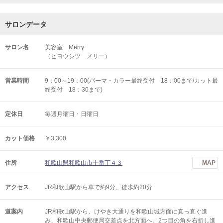
サロンデータ
サロン名
美容室 Merry
（ビヨウシツ メリー）
営業時間
9：00～19：00(パーマ・カラー最終受付 18：00まで/カット最
終受付 18：30まで)
定休日
毎週月曜日・日曜日
カット価格
￥3,300
住所
和歌山県和歌山市十番丁４３
MAP
アクセス
JR和歌山駅から車で約9分、徒歩約20分
道案内
JR和歌山駅から、けやき大通りを和歌山城方面に真っ直ぐ進
み、和歌山中央郵便局交差点を北方面へ。2つ目の角を右折し進