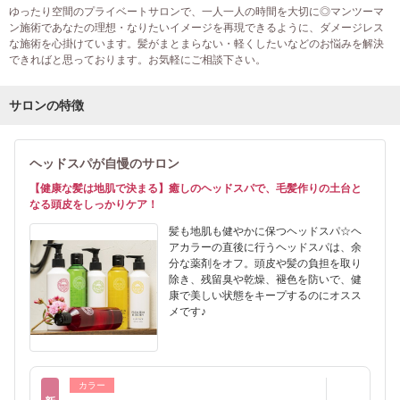
ゆったり空間のプライベートサロンで、一人一人の時間を大切に◎マンツーマ
ン施術であなたの理想・なりたいイメージを再現できるように、ダメージレス
な施術を心掛けています。髪がまとまらない・軽くしたいなどのお悩みを解決
できればと思っております。お気軽にご相談下さい。
サロンの特徴
ヘッドスパが自慢のサロン
【健康な髪は地肌で決まる】癒しのヘッドスパで、毛髪作りの土台と
なる頭皮をしっかりケア！
髪も地肌も健やかに保つヘッドスパ☆ヘ
アカラーの直後に行うヘッドスパは、余
分な薬剤をオフ。頭皮や髪の負担を取り
除き、残留臭や乾燥、褪色を防いで、健
康で美しい状態をキープするのにオスス
メです♪
カラー