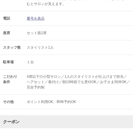
むとサロンが見えます。
電話
番号を表示
座席
セット面2席
スタッフ数
スタイリスト1人
駐車場
１台
こだわり
4席以下の小型サロン／1人のスタイリストが仕上げまで担当／
条件
ヘアセット／着付け／朝10時前でも受付OK／お子さま同伴OK／
完全予約制
その他
ポイント利用OK
即時予約OK
クーポン