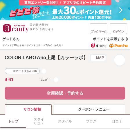
国内最大級の
サロン予約サイト
ブックマーク
ログイン
ゲストさん
ポイントを表示する
ポイントが1%たまる！
ポイントはサロン予約でつかえる！
COLOR LABO Ario上尾【カラーラボ】
MAP
スマート支払いOK
4.61
（192件）
空席確認・予約する
クーポン・メニュー
サロン情報
スタイ
トップ
スタイル
ブログ
口コミ
リスト