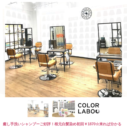
癒し手洗いシャンプーご好評！根元白髪染め初回￥1870☆来れば分かる