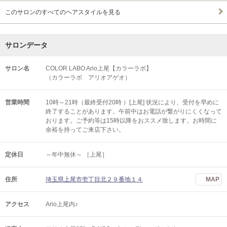
このサロンのすべてのヘアスタイルを見る
サロンデータ
サロン名
COLOR LABO Ario上尾【カラーラボ】
（カラーラボ アリオアゲオ）
営業時間
10時～21時（最終受付20時 ）[上尾] 状況により、受付を早めに
終了することがあります。午前中はお電話が繋がりにくくなって
おります。ご予約等は15時以降をおススメ致します。お時間に
余裕を持ってご来店下さい。
定休日
～年中無休～ ［上尾］
住所
埼玉県上尾市壱丁目北２９番地１４
MAP
アクセス
Ario上尾内♪