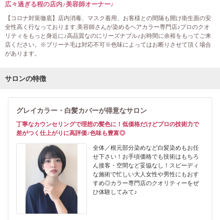
広々過ぎる程の店内♪美容師オーナー♪
【コロナ対策徹底】店内消毒、マスク着用、お客様との間隔も開け衛生面の安
全性高く行なっております.美容師さんが染めるヘアカラー専門店♪プロのクオ
リティをもっと身近に♪高品質なのにリーズナブル♪お時間に余裕をもってご来
店ください。※ブリーチ毛は対応不可※色味によってはお断りさせて頂く場合
があります。
サロンの特徴
グレイカラー・白髪カバーが得意なサロン
丁寧なカウンセリングで理想の髪色に！低価格だけどプロの技術力で
差がつく仕上がりに高評価♪色味も豊富◎
全体／根元部分染めなど白髪染めもお任
せ下さい！お手頃価格でも技術はもちろ
ん接客・空間など妥協なし！スピーディ
な施術で忙しい大人女性や男性にもおす
すめ◎カラー専門店のクオリティーをぜ
ひ体験してみて♪