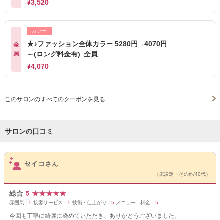
¥3,520
カラー
★♪ファッション全体カラー 5280円→4070円
全
員
～(ロング料金有) 全員
¥4,070
このサロンのすべてのクーポンを見る
サロンの口コミ
サロンPick Up
セイコさん
（未設定・その他/40代）
総合
5
★
★
★
★
★
雰囲気：
5
接客サービス：
5
技術・仕上がり：
5
メニュー・料金：
5
今回も丁寧に綺麗に染めていただき、ありがとうございました。