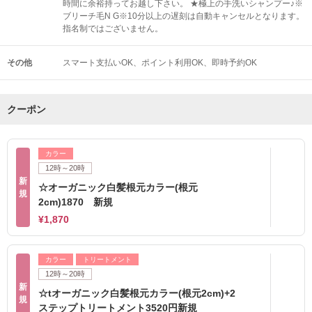
時間に余裕持ってお越し下さい。 ★極上の手洗いシャンプー♪※
ブリーチ毛N G※10分以上の遅刻は自動キャンセルとなります。
指名制ではございません。
その他
スマート支払いOK
ポイント利用OK
即時予約OK
クーポン
カラー
12時～20時
新
☆オーガニック白髪根元カラー(根元
規
2cm)1870 新規
¥1,870
カラー
トリートメント
12時～20時
新
☆tオーガニック白髪根元カラー(根元2cm)+2
規
ステップトリートメント3520円新規