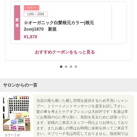
カラー
12時～20時
新
☆オーガニック白髪根元カラー(根元
規
2cm)1870 新規
¥1,870
おすすめクーポンをもっと見る
サロンからの一言
当店の落ち着いた癒し空間を提供するため手洗いシャン
プー、トリートメントマッサージを是非お試し下さい。
髪の事を考えたケアオプションは大好評です！私達は常
にお客様の心に寄り添い、笑顔を見るために頑張ってい
ます。皆様のご来店スタッフ一同心よりお待ちしており
ます。またお越しの際はお時間に余裕を持ってご来店下
さい。※ブリーチ毛は対応しておりません。指名制では
カラーラボ