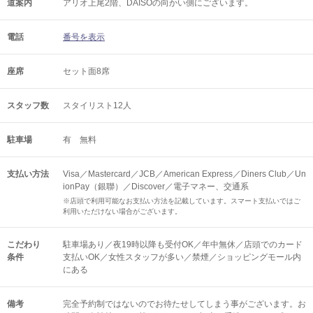
道案内
アリオ上尾2階、DAISOの向かい側にございます。
電話
番号を表示
座席
セット面8席
スタッフ数
スタイリスト12人
駐車場
有 無料
支払い方法
Visa／Mastercard／JCB／American Express／Diners Club／Un
ionPay（銀聯）／Discover／電子マネー、交通系
※店頭で利用可能なお支払い方法を記載しています。スマート支払いではご
利用いただけない場合がございます。
こだわり
駐車場あり／夜19時以降も受付OK／年中無休／店頭でのカード
条件
支払いOK／女性スタッフが多い／禁煙／ショッピングモール内
にある
備考
完全予約制ではないのでお待たせしてしまう事がございます。お