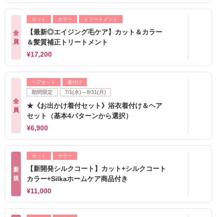
カット
カラー
トリートメント
【最新◎エイジング毛ケア】カット＆カラー
全
員
＆髪質補正トリートメント
¥17,200
ヘアセット
着付け
期間限定
7/1(水)～8/31(月)
全
★《お出かけ着付セット》浴衣着付け＆ヘア
員
セット（基本4パターンから選択）
¥6,900
カット
カラー
【新開発シルクコート】カット+シルクコート
新
規
カラー+Silkaホームケア商品付き
¥11,000