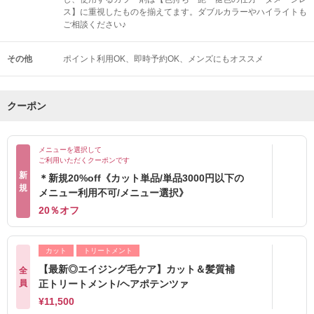
ス】に重視したものを揃えてます。ダブルカラーやハイライトも
ご相談ください♪
その他
ポイント利用OK
即時予約OK
メンズにもオススメ
クーポン
メニューを選択して
ご利用いただくクーポンです
新
＊新規20%off《カット単品/単品3000円以下の
規
メニュー利用不可/メニュー選択》
20％オフ
カット
トリートメント
【最新◎エイジング毛ケア】カット＆髪質補
全
員
正トリートメント/ヘアポテンツァ
¥11,500