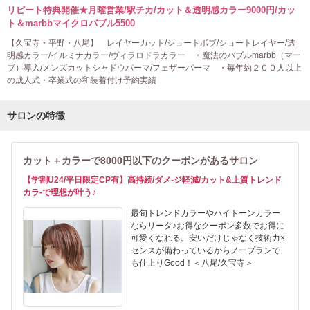
リピート特典開催★月曜営業/駅チカ/カット＆透明感カラー9000円/カッ
ト＆marbbマイクロバブル5500
【久宝寺・平野・八尾】 レイヤーカット/ショートボブ/ショートレイヤー/透
明感カラー/イルミナカラー/ヴィラロドラカラー ・魔法のバブルmarbb（マー
ブ）導入/メンズカットシャドウパーマ/フェザーパーマ ・毎年約２００人以上
の成人式・卒業式の和装着付け予約実績
サロンの特徴
カット＋カラーで8000円以下のクーポンがあるサロン
【学割U24/平日限定CP有】高持続/ダメ-ジ軽減/カット&上質トレンド
カラ-で理想が叶う♪
最旬トレンドカラーやハイトーンカラー
ならリータ♪お得なクーポン多数でお得に
可愛くなれる。安いだけじゃなく技術力×
センスが備わっているからノープランで
も仕上りGood！＜八尾/久宝寺＞