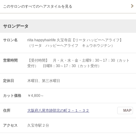
このサロンのすべてのヘアスタイルを見る
サロンデータ
サロン名
riita happyhairlife 久宝寺店【リータ ハッピーヘアライフ】
（リータ ハッピーヘアライフ キュウホウジテン）
営業時間
【受付時間】 月・火・水・金・土曜9：30～17：30（カット
受付） 日曜8：30～17：30（カット受付）
定休日
木曜日、第三水曜日
カット価格
￥4,800～
住所
大阪府八尾市跡部北の町２－１－３２
MAP
アクセス
久宝寺駅２分