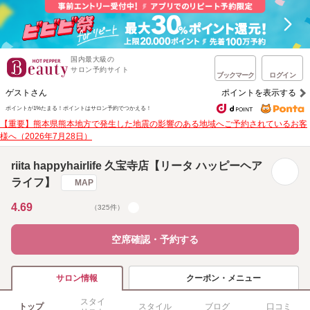
国内最大級の
サロン予約サイト
ブックマーク
ログイン
ゲストさん
ポイントを表示する
ポイントが1%たまる！
ポイントはサロン予約でつかえる！
【重要】熊本県熊本地方で発生した地震の影響のある地域へご予約されているお客
様へ（2026年7月28日）
riita happyhairlife 久宝寺店【リータ ハッピーヘア
ライフ】
MAP
4.69
（325件）
空席確認・予約する
クーポン・メニュー
サロン情報
スタイ
トップ
スタイル
ブログ
口コミ