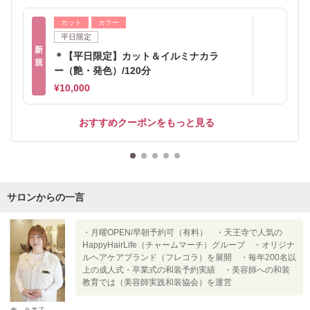
カット
カラー
平日限定
新
＊【平日限定】カット＆イルミナカラ
規
ー（艶・発色）/120分
¥10,000
おすすめクーポンをもっと見る
サロンからの一言
・月曜OPEN/早朝予約可（有料） ・天王寺で人気の
HappyHairLife（チャームマーチ）グルーブ ・オリジナ
ルヘアケアブランド（フレコラ）を展開 ・毎年200名以
上の成人式・卒業式の和装予約実績 ・美容師への和装
教育では（美容師実践和装協会）を運営