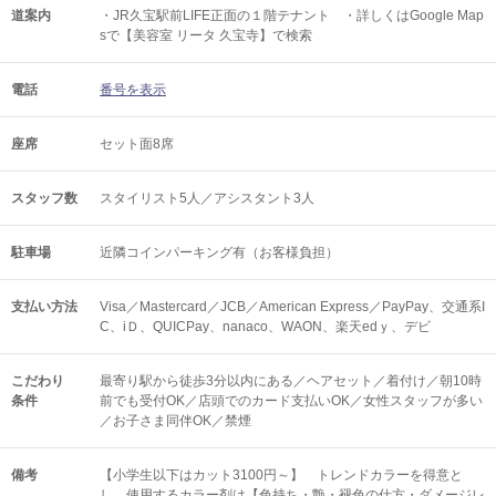
道案内
・JR久宝駅前LIFE正面の１階テナント ・詳しくはGoogle Map
sで【美容室 リータ 久宝寺】で検索
電話
番号を表示
座席
セット面8席
スタッフ数
スタイリスト5人／アシスタント3人
駐車場
近隣コインパーキング有（お客様負担）
支払い方法
Visa／Mastercard／JCB／American Express／PayPay、交通系I
C、iＤ、QUICPay、nanaco、WAON、楽天edｙ、デビ
こだわり
最寄り駅から徒歩3分以内にある／ヘアセット／着付け／朝10時
条件
前でも受付OK／店頭でのカード支払いOK／女性スタッフが多い
／お子さま同伴OK／禁煙
備考
【小学生以下はカット3100円～】 トレンドカラーを得意と
し、使用するカラー剤は【色持ち・艶・褪色の仕方・ダメージレ