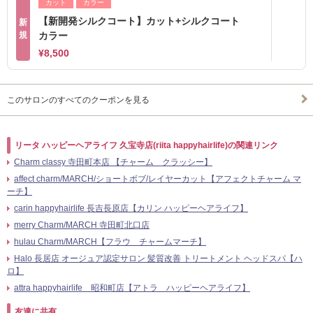
カット
カラー
【新開発シルクコート】カット+シルクコート
新
規
カラー
¥8,500
このサロンのすべてのクーポンを見る
リータ ハッピーヘアライフ 久宝寺店(riita happyhairlife)の関連リンク
Charm classy 寺田町本店 【チャーム クラッシー】
affect charm/MARCH/ショートボブ/レイヤーカット【アフェクトチャーム マ
ーチ】
carin happyhairlife 長吉長原店【カリン ハッピーヘアライフ】
merry Charm/MARCH 寺田町北口店
hulau Charm/MARCH【フラウ チャームマーチ】
Halo 長居店 オージュア認定サロン 髪質改善 トリートメント ヘッドスパ【ハ
ロ】
attra happyhairlife 昭和町店【アトラ ハッピーヘアライフ】
友達に共有