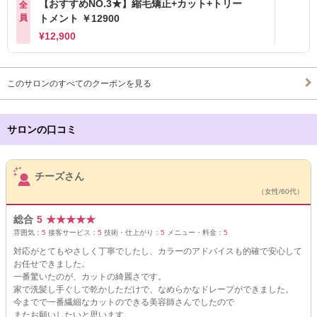
【おすすめNO.3★】縮毛矯正+カット+トリー
全
員
トメント ￥12900
¥12,900
このサロンのすべてのクーポンを見る
サロンの口コミ
サロンPick Up
チーズさん
（女性/60代）
総合
5
★
★
★
★
★
雰囲気：
5
接客サービス：
5
技術・仕上がり：
5
メニュー・料金：
5
対応がとてもやさしく丁寧でしたし、カラーのアドバイスも的確で安心して
お任せできました。
一番驚いたのが、カットの綺麗さです。
家で洗髪し手ぐしで乾かしただけで、なめらかなドレープができました。
今までで一番繊細なカットのできる美容師さんでしたので
またお願いしたいと思います。