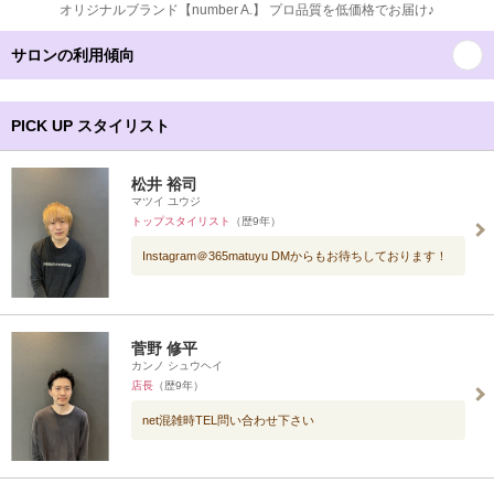
オリジナルブランド【number A.】 プロ品質を低価格でお届け♪
サロンの利用傾向
PICK UP スタイリスト
松井 裕司
マツイ ユウジ
トップスタイリスト
（歴9年）
Instagram＠365matuyu DMからもお待ちしております！
菅野 修平
カンノ シュウヘイ
店長
（歴9年）
net混雑時TEL問い合わせ下さい