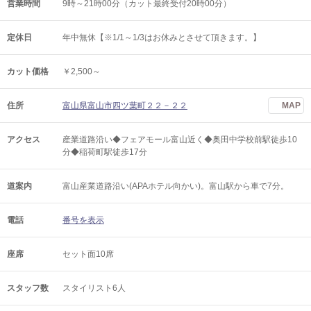
営業時間
9時～21時00分（カット最終受付20時00分）
定休日
年中無休【※1/1～1/3はお休みとさせて頂きます。】
カット価格
￥2,500～
住所
富山県富山市四ツ葉町２２－２２
MAP
アクセス
産業道路沿い◆フェアモール富山近く◆奥田中学校前駅徒歩10
分◆稲荷町駅徒歩17分
道案内
富山産業道路沿い(APAホテル向かい)。富山駅から車で7分。
電話
番号を表示
座席
セット面10席
スタッフ数
スタイリスト6人