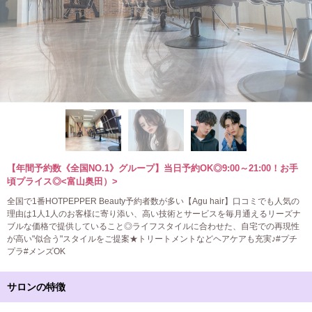
【年間予約数《全国NO.1》グループ】当日予約OK◎9:00～21:00！お手
頃プライス◎<富山奥田）>
全国で1番HOTPEPPER Beauty予約者数が多い【Agu hair】口コミでも人気の
理由は1人1人のお客様に寄り添い、高い技術とサービスを毎月通えるリーズナ
ブルな価格で提供していること◎ライフスタイルに合わせた、自宅での再現性
が高い"似合う"スタイルをご提案★トリートメントなどヘアケアも充実♪#プチ
プラ#メンズOK
サロンの特徴