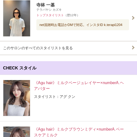
寺林 一基
テラバヤシ カズキ
トップスタイリスト
（歴12年）
net混雑時お電話かDMで対応。インスタID k.terapi1204
このサロンのすべてのスタイリストを見る
CHECK スタイル
《Agu hair》ミルクベージュレイヤー×numberA.ヘ
アバター
スタイリスト：アグ クン
《Agu hair》ミルクブラウンミディ×numberA.ベー
スケアミルク