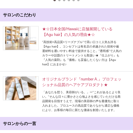
サロンのこだわり
★☆日本全国/Hawaiiに店舗展開している
【Agu hair】の人気の理由★☆
"高技術×高品質×リーズナブル"で高い口コミ人気を誇る
【Agu hair】。コンセプトは有名店の卓越された技術や厳
選材料を通いやすい料金で提供すること。"透明感"で人気の
カラーや話題のトリートメントも取扱い★『仕上がり』も
『人気の薬剤』も『価格』も妥協したくない方は【Agu
hair】におまかせ♪
オリジナルブランド『number A.』プロフェッ
ショナル品質のヘアケアプロダクト★
「あなたを想う、美容師がいる。」ー"これがあるとより良
い。"そんな日々に豊かさと心地よさを感じていただける商
品開発を目指すうえで、現場の美容師の声を最優先に取り
入れました。プロユースの高品質でありながら適正な価格
により、お客様の毎日に新たな価値を創造いたします。
サロンからの一言