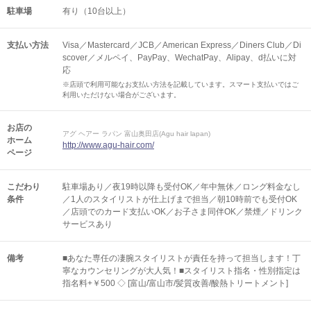
駐車場
有り（10台以上）
支払い方法
Visa／Mastercard／JCB／American Express／Diners Club／Di
scover／メルペイ、PayPay、WechatPay、Alipay、d払いに対
応
※店頭で利用可能なお支払い方法を記載しています。スマート支払いではご
利用いただけない場合がございます。
お店の
アグ ヘアー ラパン 富山奥田店(Agu hair lapan)
ホーム
http://www.agu-hair.com/
ページ
こだわり
駐車場あり／夜19時以降も受付OK／年中無休／ロング料金なし
条件
／1人のスタイリストが仕上げまで担当／朝10時前でも受付OK
／店頭でのカード支払いOK／お子さま同伴OK／禁煙／ドリンク
サービスあり
備考
■あなた専任の凄腕スタイリストが責任を持って担当します！丁
寧なカウンセリングが大人気！■スタイリスト指名・性別指定は
指名料+￥500 ◇ [富山/富山市/髪質改善/酸熱トリートメント]