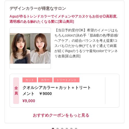
デザインカラーが得意なサロン
Aguが作るトレンドカラーでイメチェンやアカヌケもお任せ◎高彩度,
透明感のある触れたくなる髪に[富山奥田]
【当日予約受付OK】希望のイメージはも
ちろんcolorの決め手「肌&瞳の色/季節感/
ヘアケア」の総合バランスを考え提案!コ
スパも◎だから伸びてもすぐ通えて綺麗
が続く!Aguのうるツヤ最旬colorでマンネ
リ改善[富山奥田]
カット
カラー
トリートメント
クオルシアカラー＋カット＋トリート
全
員
メント ￥9000
¥9,000
おすすめクーポンをもっと見る