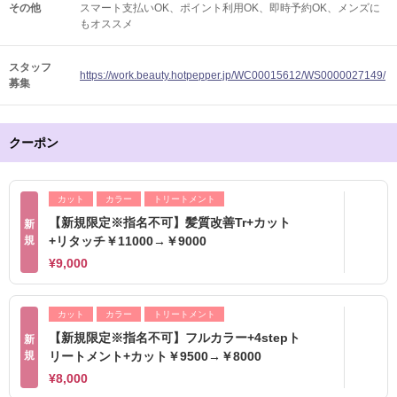
その他
スマート支払いOK
ポイント利用OK
即時予約OK
メンズに
もオススメ
スタッフ
https://work.beauty.hotpepper.jp/WC00015612/WS0000027149/
募集
クーポン
カット
カラー
トリートメント
【新規限定※指名不可】髪質改善Tr+カット
新
規
+リタッチ￥11000→￥9000
¥9,000
カット
カラー
トリートメント
【新規限定※指名不可】フルカラー+4stepト
新
規
リートメント+カット￥9500→￥8000
¥8,000