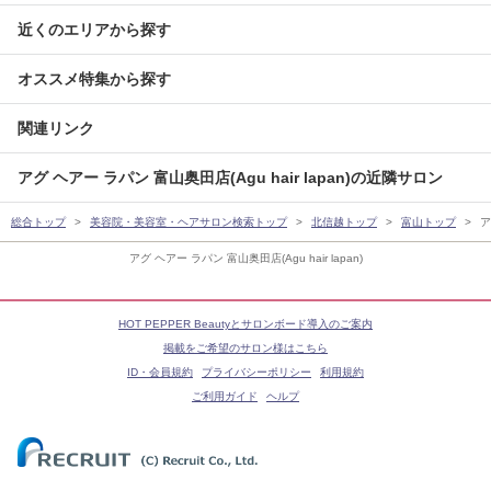
近くのエリアから探す
オススメ特集から探す
関連リンク
アグ ヘアー ラパン 富山奥田店(Agu hair lapan)の近隣サロン
総合トップ
美容院・美容室・ヘアサロン検索トップ
北信越トップ
富山トップ
ア
アグ ヘアー ラパン 富山奥田店(Agu hair lapan)
HOT PEPPER Beautyとサロンボード導入のご案内
掲載をご希望のサロン様はこちら
ID・会員規約
プライバシーポリシー
利用規約
ご利用ガイド
ヘルプ