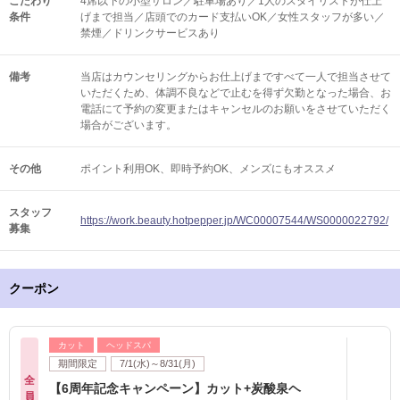
こだわり
4席以下の小型サロン／駐車場あり／1人のスタイリストが仕上
条件
げまで担当／店頭でのカード支払いOK／女性スタッフが多い／
禁煙／ドリンクサービスあり
備考
当店はカウンセリングからお仕上げまですべて一人で担当させて
いただくため、体調不良などで止むを得ず欠勤となった場合、お
電話にて予約の変更またはキャンセルのお願いをさせていただく
場合がございます。
その他
ポイント利用OK
即時予約OK
メンズにもオススメ
スタッフ
https://work.beauty.hotpepper.jp/WC00007544/WS0000022792/
募集
クーポン
カット
ヘッドスパ
期間限定
7/1(水)～8/31(月)
全
【6周年記念キャンペーン】カット+炭酸泉ヘ
員