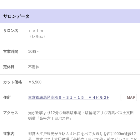
サロンデータ
サロン名
ｒｅｌｍ
（レルム）
営業時間
10時～
定休日
不定休
カット価格
￥5,500
住所
東京都練馬区高松６－３１－１５ ＭＨビル２F
MAP
アクセス
光が丘駅より12分◇無料駐車場・駐輪場アリ◇西武バス土支田
循環『高松六丁目バス停』
道案内
都営大江戸線光が丘駅Ａ４出口を出て大通りを西に900m徒歩12
分。西武バス土支田循環『高松六丁目バス停』前のビル２Ｆにお