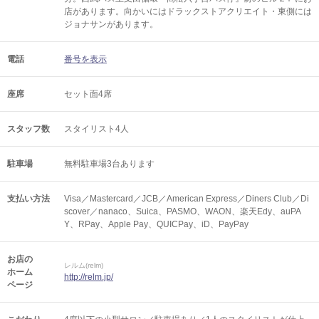
店があります。向かいにはドラックストアクリエイト・東側には
ジョナサンがあります。
電話
番号を表示
座席
セット面4席
スタッフ数
スタイリスト4人
駐車場
無料駐車場3台あります
支払い方法
Visa／Mastercard／JCB／American Express／Diners Club／Di
scover／nanaco、Suica、PASMO、WAON、楽天Edy、auPA
Y、RPay、Apple Pay、QUICPay、iD、PayPay
お店の
レルム(relm)
ホーム
http://relm.jp/
ページ