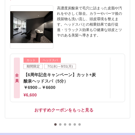
高濃度炭酸泉で毛穴に詰まった皮脂や汚
れをやさしく除去。カラーやパーマ後の
残留物も洗い流し、頭皮環境を整えま
す。ヘッドスパとの相乗効果で血行促
進・リラックス効果も◎健康な頭皮とツ
ヤのある美髪へ導きます。
カット
ヘッドスパ
期間限定
7/1(水)～8/31(月)
【6周年記念キャンペーン】カット+炭
全
員
酸泉ヘッドスパ（5分）
￥6900→￥6600
¥6,600
おすすめクーポンをもっと見る