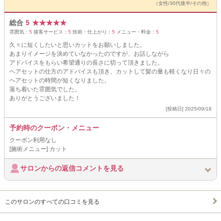
（女性/30代後半/その他）
総合
5
★
★
★
★
★
雰囲気：
5
接客サービス：
5
技術・仕上がり：
5
メニュー・料金：
5
久々に短くしたいと思いカットをお願いしました。
あまりイメージを決めていなかったのですが、お話しながら
アドバイスをもらい希望通りの長さに切って頂きました。
ヘアセットの仕方のアドバイスも頂き、カットして髪の量も軽くなり日々の
ヘアセットの時間が短くなりました。
落ち着いた雰囲気でした。
ありがとうございました！
[投稿日] 2025/09/18
予約時のクーポン・メニュー
クーポン利用なし
[施術メニュー] カット
サロンからの返信コメントを見る
このサロンのすべての口コミを見る