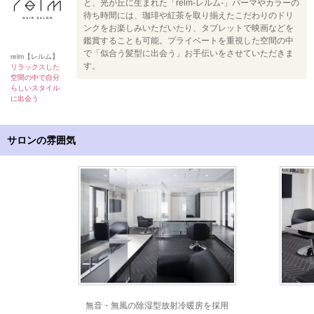
と、光が丘に生まれた「relm-レルム-」パーマやカラーの
待ち時間には、珈琲や紅茶を取り揃えたこだわりのドリ
ンクをお楽しみいただいたり、タブレットで映画などを
鑑賞することも可能。プライベートを重視した空間の中
で「似合う髪型に出会う」お手伝いをさせていただきま
relm【レルム】
す。
リラックスした
空間の中で自分
らしいスタイル
に出会う
サロンの雰囲気
無音・無風の除湿型放射冷暖房を採用