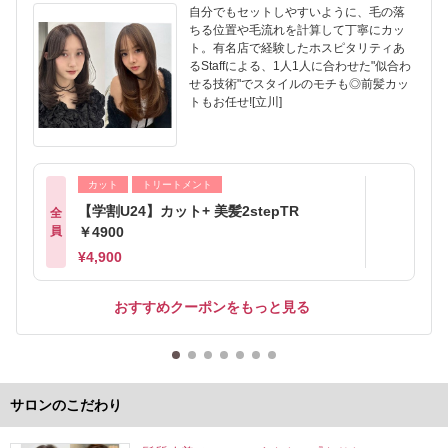
自分でもセットしやすいように、毛の落
ちる位置や毛流れを計算して丁寧にカッ
ト。有名店で経験したホスピタリティあ
るStaffによる、1人1人に合わせた"似合わ
せる技術"でスタイルのモチも◎前髪カッ
トもお任せ![立川]
カット
トリートメント
【学割U24】カット+ 美髪2stepTR
全
員
￥4900
¥4,900
おすすめクーポンをもっと見る
サロンのこだわり