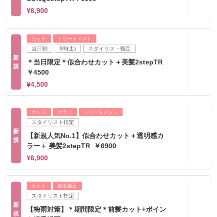
¥6,900
カット
トリートメント
当日割
8/8(土)
スタイリスト指定
新
＊当日限定＊似合わせカット＋美髪2stepTR
規
￥4500
¥4,500
カット
カラー
トリートメント
スタイリスト指定
新
【新規人気No.1】似合わせカット＋透明感カ
規
ラー＋ 美髪2stepTR ￥6900
¥6,900
カット
縮毛矯正
スタイリスト指定
新
【梅雨対策】＊期間限定＊前髪カット+ポイン
規