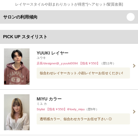
レイヤースタイルや顔まわりカットが得意*[ヘアセット/髪質改善]
サロンの利用傾向
PICK UP スタイリスト
YUUKI レイヤー
ユウキ
店長/designer@_y.yuuki0094 【指名￥550】
（歴11年）
似合わせレイヤーカット.小顔レイヤーお任せください!
MIYU カラー
ミユ カ
Stylist 【指名￥550】＠loely_miyu
（歴6年）
透明感カラー、似合わせカラーお任せ下さい ◎