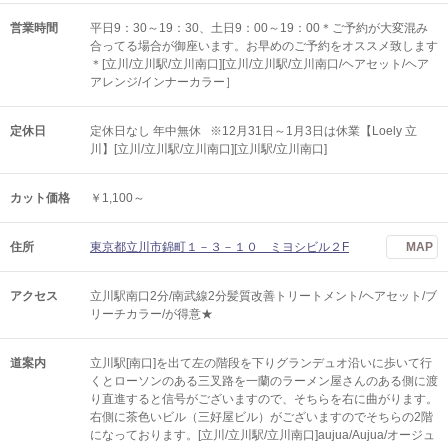
営業時間
平日9：30～19：30、土日9：00～19：00＊ご予約が大変混み
合ってる場合が御座います。お早めのご予約をオススメ致します
＊[立川/立川駅/立川南口][立川/立川駅/立川南口/ヘアセット/ヘア
アレンジ/インナーカラー］
定休日
定休日なし 年中無休 ※12月31日～1月3日は休業【Loely 立
川】[立川/立川駅/立川南口][立川駅/立川南口]
カット価格
￥1,100～
住所
東京都立川市錦町１－３－１０ ミヨシビル２F
MAP
アクセス
立川駅南口2分/南武線2分髪質改善トリートメント/ヘアセット/ブ
リーチカラー/が得意★
道案内
立川駅[南口]を出て左の階段を下りグランデュオ沿いに歩いて行
くとローソンのある三叉路を一蘭のラーメン屋さんのある側に渡
り直進すると信号がございますので、そちらを右に曲がります。
右側に茶色いビル（三好屋ビル）がございますのでそちらの2階
になっております。[立川/立川駅/立川南口]aujua/Aujua/オージュ