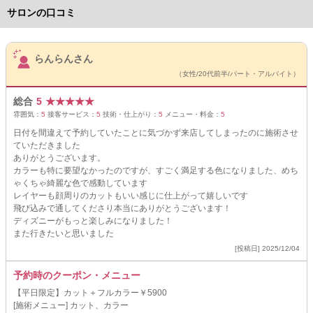
サロンの口コミ
サロンPick Up
らんらんさん
（女性/20代前半/パート・アルバイト）
総合
5
★
★
★
★
★
雰囲気：
5
接客サービス：
5
技術・仕上がり：
5
メニュー・料金：
5
日付を間違えて予約していたことに気づかず来店してしまったのに施術させ
ていただきました
ありがとうございます。
カラーも特に要望なかったのですが、すごく満足する色になりました、めち
ゃくちゃ綺麗な色で感動しています
レイヤーも顔周りのカットもいい感じに仕上がって嬉しいです
飛び込みで通してくださり本当にありがとうございます！
ディズニーがもっと楽しみになりました！
また行きたいと思いました
[投稿日] 2025/12/04
予約時のクーポン・メニュー
【平日限定】カット＋フルカラー￥5900
[施術メニュー] カット、カラー