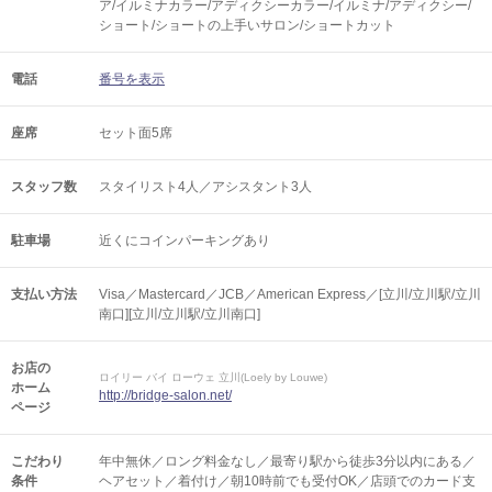
ア/イルミナカラー/アディクシーカラー/イルミナ/アディクシー/
ショート/ショートの上手いサロン/ショートカット
電話
番号を表示
座席
セット面5席
スタッフ数
スタイリスト4人／アシスタント3人
駐車場
近くにコインパーキングあり
支払い方法
Visa／Mastercard／JCB／American Express／[立川/立川駅/立川
南口][立川/立川駅/立川南口]
お店の
ロイリー バイ ローウェ 立川(Loely by Louwe)
ホーム
http://bridge-salon.net/
ページ
こだわり
年中無休／ロング料金なし／最寄り駅から徒歩3分以内にある／
条件
ヘアセット／着付け／朝10時前でも受付OK／店頭でのカード支