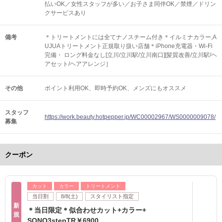
払いOK／女性スタッフが多い／お子さま同伴OK／禁煙／ドリン
クサービスあり
備考
＊トリートメントには全てナノスチーム付き＊イルミナカラー,A
UJUAトリートメント正規取り扱い店舗＊iPhone充電器・Wi-Fi
完備・ ロング料金なし[立川/立川駅/立川南口][髪質改善/立川駅/ヘ
アセット/ヘアアレンジ］
その他
ポイント利用OK
即時予約OK
メンズにもオススメ
スタッフ
https://work.beauty.hotpepper.jp/WC00002967/WS0000009078/
募集
クーポン
カット
カラー
トリートメント
当日割
8/8(土)
スタイリスト指定
新
＊当日限定＊似合わせカット+カラー+
規
SONQ3stepTR￥6900