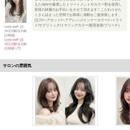
えたstyleや厳選したトリートメントやカラー剤を使用し
皆様の綺麗のお手伝いをさせて頂きます！こだわりがた
くさん詰まった空間でお客様に感動をご提供致します。
[立川/ヘアセット/ヘアアレンジ/インナーカラー/ハイライ
ト/サブリミック/イヤリングカラー/髪質改善/ブリーチ］
Loely staff [立
川/立川駅/立川南
口/韓国]
Loely staff [立
川/立川駅/立川南
口/韓国ヘア]
サロンの雰囲気