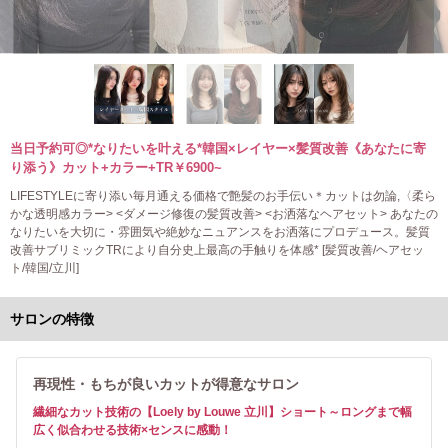
当日予約可◎*なりたいを叶える*韓国×レイヤー×髪質改善《あなたに寄
り添う》カット+カラー+TR￥6900~
LIFESTYLEに寄り添い毎月通える価格で艶髪のお手伝い＊カットは勿論,〈柔ら
かな透明感カラー> <ダメージ修復の髪質改善> <お洒落なヘアセット> あなたの
なりたいを大切に・雰囲気や絶妙なニュアンスをお洒落にプロデュース。髪質
改善サブリミックTRにより自分史上最高の手触りを体感* [髪質改善/ヘアセッ
ト/韓国/立川]
サロンの特徴
再現性・もちが良いカットが得意なサロン
繊細なカット技術の【Loely by Louwe 立川】ショート～ロングまで幅
広く似合わせる技術×センスに感動！