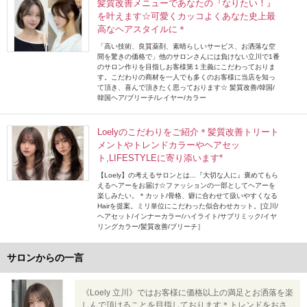
髪質改善メニューであなたの『なりたい！』
を叶えます☆可愛くカッコよくあなた史上最
高なヘアスタイルに＊
「高い技術、良質薬剤、素晴らしいサービス、お洒落な空
間を驚きの価格で」他のサロンさんには負けない立川で1番
のサロン作りを目指しお客様第１主義にこだわっておりま
す。こだわりの商材を一人でも多くのお客様に当店を知っ
て頂き、喜んで頂きたく思っております☆ 髪質改善/韓国/
韓国ヘア/ブリーチ/レイヤー/カラー
Loelyのこだわりをご紹介＊髪質改善トリート
メントやトレンドカラーやヘアセッ
ト,LIFESTYLEに寄り添います*
【Loely】の考えるサロンとは...『大切な人に』褒めてもら
えるヘアーをお届け☆ファッションの一部としてヘアーを
楽しみたい。＊カット/骨格、癖に合わせて扱いやすくなる
Hairを提案。ミリ単位にこだわった似合わせカット。[立川/
ヘアセット/インナーカラー/ハイライト/サブリミック/イヤ
リングカラー/髪質改善/ブリーチ］
サロンからの一言
《Loely 立川》ではお客様に価格以上の満足とお洒落を楽
しんで頂けることを目指しております＊トレンドをおさ