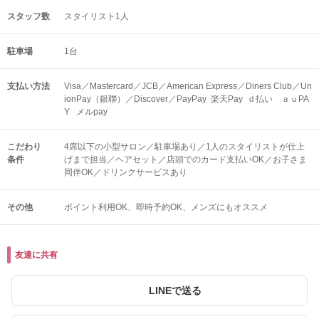
スタッフ数
スタイリスト1人
駐車場
1台
支払い方法
Visa／Mastercard／JCB／American Express／Diners Club／Un
ionPay（銀聯）／Discover／PayPay 楽天Pay ｄ払い ａｕPA
Y メルpay
こだわり
4席以下の小型サロン／駐車場あり／1人のスタイリストが仕上
条件
げまで担当／ヘアセット／店頭でのカード支払いOK／お子さま
同伴OK／ドリンクサービスあり
その他
ポイント利用OK
即時予約OK
メンズにもオススメ
友達に共有
LINEで送る