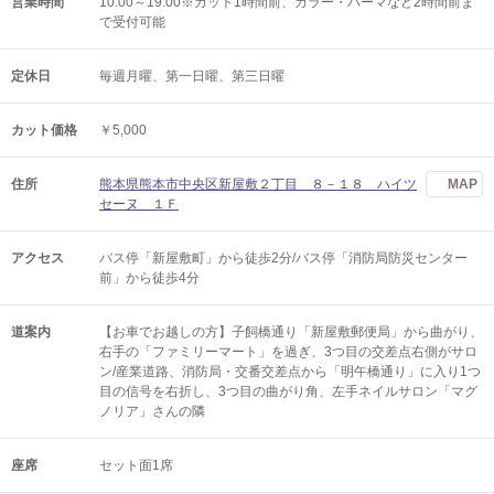
営業時間
10:00～19:00※カット1時間前、カラー・パーマなど2時間前ま
で受付可能
定休日
毎週月曜、第一日曜、第三日曜
カット価格
￥5,000
住所
熊本県熊本市中央区新屋敷２丁目 ８－１８ ハイツ
MAP
セーヌ １Ｆ
アクセス
バス停「新屋敷町」から徒歩2分/バス停「消防局防災センター
前」から徒歩4分
道案内
【お車でお越しの方】子飼橋通り「新屋敷郵便局」から曲がり、
右手の「ファミリーマート」を過ぎ、3つ目の交差点右側がサロ
ン/産業道路、消防局・交番交差点から「明午橋通り」に入り1つ
目の信号を右折し、3つ目の曲がり角、左手ネイルサロン「マグ
ノリア」さんの隣
座席
セット面1席