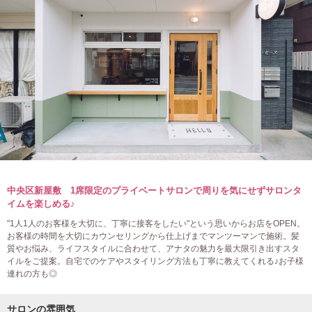
中央区新屋敷 1席限定のプライベートサロンで周りを気にせずサロンタ
イムを楽しめる♪
"1人1人のお客様を大切に、丁寧に接客をしたい"という思いからお店をOPEN。
お客様の時間を大切にカウンセリングから仕上げまでマンツーマンで施術。髪
質やお悩み、ライフスタイルに合わせて、アナタの魅力を最大限引き出すスタ
イルをご提案。自宅でのケアやスタイリング方法も丁寧に教えてくれる♪お子様
連れの方も◎
サロンの雰囲気