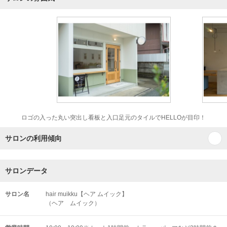
ロゴの入った丸い突出し看板と入口足元のタイルでHELLOが目印！
サロンの利用傾向
サロンデータ
サロン名
hair muikku【ヘア ムイック】
（ヘア ムイック）