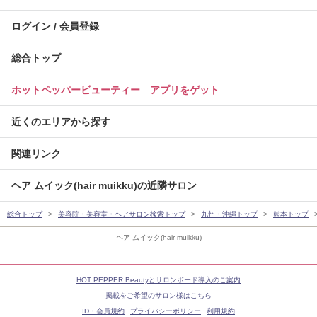
ログイン / 会員登録
総合トップ
ホットペッパービューティー アプリをゲット
近くのエリアから探す
関連リンク
ヘア ムイック(hair muikku)の近隣サロン
総合トップ
美容院・美容室・ヘアサロン検索トップ
九州・沖縄トップ
熊本トップ
ヘア ムイック(hair muikku)
HOT PEPPER Beautyとサロンボード導入のご案内
掲載をご希望のサロン様はこちら
ID・会員規約
プライバシーポリシー
利用規約