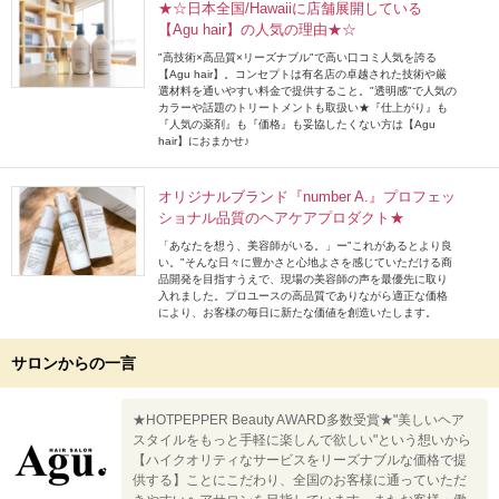
★☆日本全国/Hawaiiに店舗展開している
【Agu hair】の人気の理由★☆
"高技術×高品質×リーズナブル"で高い口コミ人気を誇る
【Agu hair】。コンセプトは有名店の卓越された技術や厳
選材料を通いやすい料金で提供すること。"透明感"で人気の
カラーや話題のトリートメントも取扱い★『仕上がり』も
『人気の薬剤』も『価格』も妥協したくない方は【Agu
hair】におまかせ♪
オリジナルブランド『number A.』プロフェッ
ショナル品質のヘアケアプロダクト★
「あなたを想う、美容師がいる。」ー"これがあるとより良
い。"そんな日々に豊かさと心地よさを感じていただける商
品開発を目指すうえで、現場の美容師の声を最優先に取り
入れました。プロユースの高品質でありながら適正な価格
により、お客様の毎日に新たな価値を創造いたします。
サロンからの一言
★HOTPEPPER Beauty AWARD多数受賞★"美しいヘア
スタイルをもっと手軽に楽しんで欲しい"という想いから
【ハイクオリティなサービスをリーズナブルな価格で提
供する】ことにこだわり、全国のお客様に通っていただ