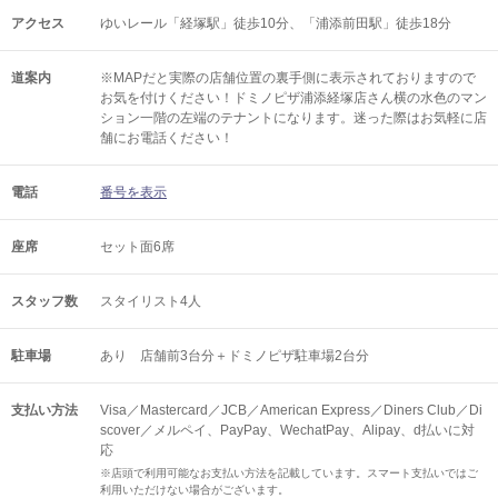
アクセス
ゆいレール「経塚駅」徒歩10分、「浦添前田駅」徒歩18分
道案内
※MAPだと実際の店舗位置の裏手側に表示されておりますので
お気を付けください！ドミノピザ浦添経塚店さん横の水色のマン
ション一階の左端のテナントになります。迷った際はお気軽に店
舗にお電話ください！
電話
番号を表示
座席
セット面6席
スタッフ数
スタイリスト4人
駐車場
あり 店舗前3台分＋ドミノピザ駐車場2台分
支払い方法
Visa／Mastercard／JCB／American Express／Diners Club／Di
scover／メルペイ、PayPay、WechatPay、Alipay、d払いに対
応
※店頭で利用可能なお支払い方法を記載しています。スマート支払いではご
利用いただけない場合がございます。