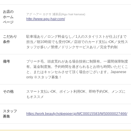
お店の
アグ ヘアー カナサ 浦添店(Agu hair kanasa)
ホーム
http://www.agu-hair.com/
ページ
こだわり
駐車場あり／ロング料金なし／1人のスタイリストが仕上げまで
条件
担当／朝10時前でも受付OK／店頭でのカード支払いOK／女性ス
タッフが多い／禁煙／ドリンクサービスあり／完全予約制
備考
ブリーチ毛、頭皮荒れがある場合技術に制限有。一週間保障制度
有。返金制度無。予約時間を過ぎられるとお待ち時間いただくこ
と、またはキャンセルさせて頂く場合がございます。Japanese
only ※スタッフ募集！
その他
スマート支払いOK
ポイント利用OK
即時予約OK
メンズに
もオススメ
スタッフ
https://work.beauty.hotpepper.jp/WC00015583/WS0000027466/
募集