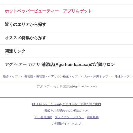
ホットペッパービューティー アプリをゲット
近くのエリアから探す
オススメ特集から探す
関連リンク
アグ ヘアー カナサ 浦添店(Agu hair kanasa)の近隣サロン
総合トップ
美容院・美容室・ヘアサロン検索トップ
九州・沖縄トップ
沖縄トップ
アグ ヘアー カナサ 浦添店(Agu hair kanasa)
HOT PEPPER Beautyとサロンボード導入のご案内
掲載をご希望のサロン様はこちら
ID・会員規約
プライバシーポリシー
利用規約
ご利用ガイド
ヘルプ