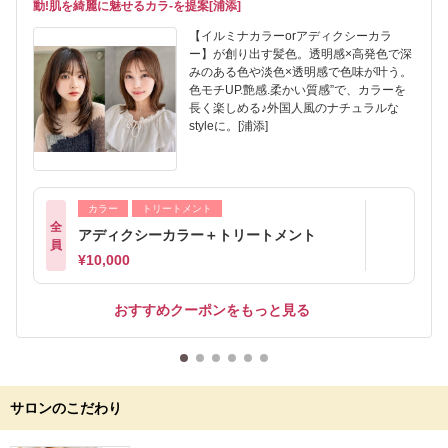
動!肌を綺麗に魅せるカラ-を提案[浦添]
【イルミナカラーorアディクシーカラ
ー】が創り出す髪色。透明感×高発色で深
みのある色や淡色×透明感で色味が叶う。
色モチUP.艶感.柔かい質感”で、カラーを
長く楽しめる♪外国人風のナチュラルな
styleに。[浦添]
カラー
トリートメント
全
アディクシーカラー＋トリートメント
員
¥10,000
おすすめクーポンをもっと見る
サロンのこだわり