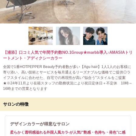
【浦添】口コミ人気で年間予約数NO.1Group★marbb導入♪AMASIAトリ
ートメント・アディクシーカラー
全国で1番HOTPEPPER Beauty予約者数が多い【Agu hair】1人1人のお客様に
寄り添い、高い技術とサービスを毎月通えるリーズナブルな価格でご提供◎ラ
イフスタイルに合わせた、自宅での再現性が高い"似合う"スタイルをご提案
★※24年11月より在籍スタッフの勤務状況により祝日定休日＋不定休 10時～
16時までの営業となります
サロンの特徴
デザインカラーが得意なサロン
柔らかく透明感溢れる外国人風カラ-が人気!"艶感・色持ち・発色"に感