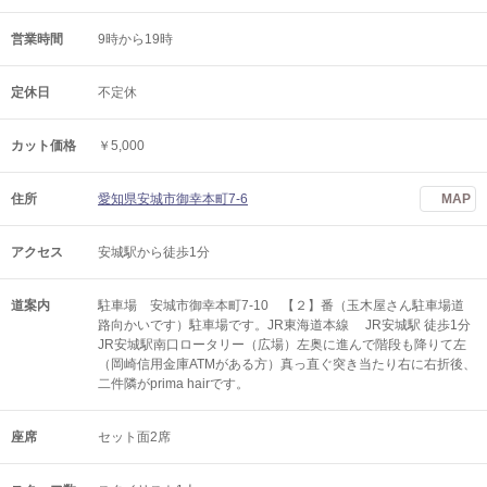
営業時間
9時から19時
定休日
不定休
カット価格
￥5,000
住所
愛知県安城市御幸本町7-6
MAP
アクセス
安城駅から徒歩1分
道案内
駐車場 安城市御幸本町7-10 【２】番（玉木屋さん駐車場道
路向かいです）駐車場です。JR東海道本線 JR安城駅 徒歩1分
JR安城駅南口ロータリー（広場）左奥に進んで階段も降りて左
（岡崎信用金庫ATMがある方）真っ直ぐ突き当たり右に右折後、
二件隣がprima hairです。
座席
セット面2席