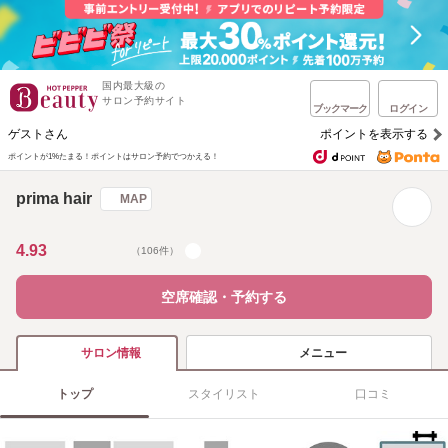
国内最大級の
サロン予約サイト
ブックマーク
ログイン
ゲストさん
ポイントを表示する
ポイントが1%たまる！
ポイントはサロン予約でつかえる！
prima hair
MAP
4.93
（106件）
空席確認・予約する
メニュー
サロン情報
トップ
スタイリスト
口コミ