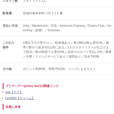
スタッフ数
スタイリスト1人
駐車場
安城市御幸本町7-10【２】番
支払い方法
Visa／Mastercard／JCB／American Express／Diners Club／Un
ionPay（銀聯）／Discover
こだわり
4席以下の小型サロン／駐車場あり／夜19時以降も受付OK／最
条件
寄り駅から徒歩3分以内にある／1人のスタイリストが仕上げま
で担当／朝10時前でも受付OK／店頭でのカード支払いOK／禁煙
／分煙／ドリンクサービスあり／個室あり／完全予約制
その他
ポイント利用OK
即時予約OK
メンズにもオススメ
プリマヘアー(prima hair)の関連リンク
nap【ナプ】
CHARM【チャーム】
友達に共有