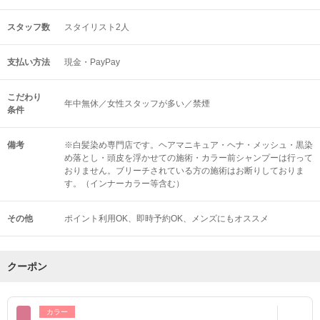
スタッフ数
スタイリスト2人
支払い方法
現金・PayPay
こだわり
年中無休／女性スタッフが多い／禁煙
条件
備考
※白髪染め専門店です。ヘアマニキュア・ヘナ・メッシュ・黒染
め落とし・頭皮を浮かせての施術・カラー前シャンプーは行って
おりません。ブリーチされている方の施術はお断りしておりま
す。（インナーカラー等含む）
その他
ポイント利用OK
即時予約OK
メンズにもオススメ
クーポン
カラー