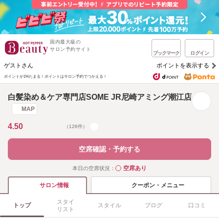
国内最大級の
サロン予約サイト
ブックマーク
ログイン
ゲストさん
ポイントを表示する
ポイントが1%たまる！
ポイントはサロン予約でつかえる！
白髪染め＆ケア専門店SOME JR尼崎アミング潮江店
MAP
4.50
（126件）
空席確認・予約する
空席あり
本日の空席状況：
◯
クーポン・メニュー
サロン情報
スタイ
トップ
スタイル
ブログ
口コミ
リスト