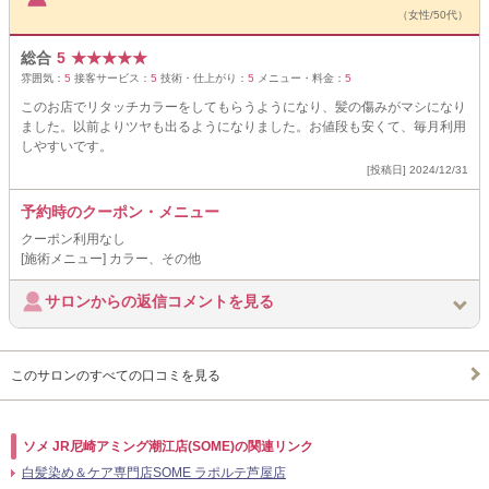
（女性/50代）
総合
5
★
★
★
★
★
雰囲気：
5
接客サービス：
5
技術・仕上がり：
5
メニュー・料金：
5
このお店でリタッチカラーをしてもらうようになり、髪の傷みがマシになり
ました。以前よりツヤも出るようになりました。お値段も安くて、毎月利用
しやすいです。
[投稿日] 2024/12/31
予約時のクーポン・メニュー
クーポン利用なし
[施術メニュー] カラー、その他
サロンからの返信コメントを見る
このサロンのすべての口コミを見る
ソメ JR尼崎アミング潮江店(SOME)の関連リンク
白髪染め＆ケア専門店SOME ラポルテ芦屋店