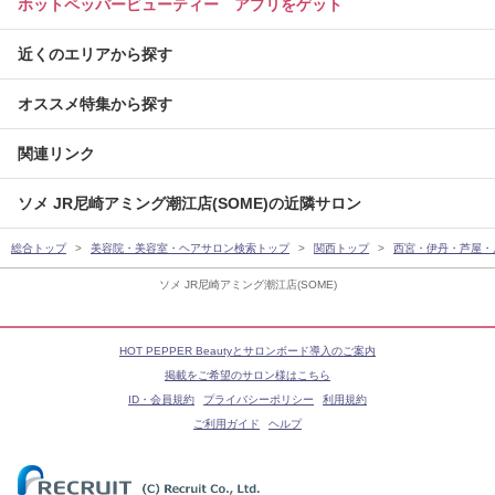
ホットペッパービューティー アプリをゲット
近くのエリアから探す
オススメ特集から探す
関連リンク
ソメ JR尼崎アミング潮江店(SOME)の近隣サロン
総合トップ
美容院・美容室・ヘアサロン検索トップ
関西トップ
西宮・伊丹・芦屋・
ソメ JR尼崎アミング潮江店(SOME)
HOT PEPPER Beautyとサロンボード導入のご案内
掲載をご希望のサロン様はこちら
ID・会員規約
プライバシーポリシー
利用規約
ご利用ガイド
ヘルプ