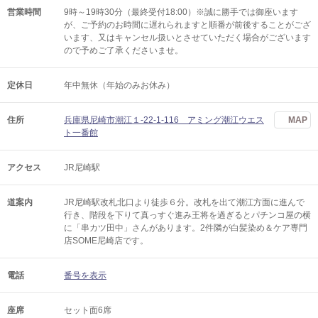
営業時間
9時～19時30分（最終受付18:00）※誠に勝手では御座います
が、ご予約のお時間に遅れられますと順番が前後することがござ
います、又はキャンセル扱いとさせていただく場合がございます
ので予めご了承くださいませ。
定休日
年中無休（年始のみお休み）
住所
兵庫県尼崎市潮江１-22-1-116 アミング潮江ウエス
MAP
ト一番館
アクセス
JR尼崎駅
道案内
JR尼崎駅改札北口より徒歩６分。改札を出て潮江方面に進んで
行き、階段を下りて真っすぐ進み王将を過ぎるとパチンコ屋の横
に「串カツ田中」さんがあります。2件隣が白髪染め＆ケア専門
店SOME尼崎店です。
電話
番号を表示
座席
セット面6席