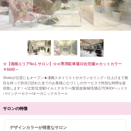
☆【湘南エリアNo1.サロン】☆≪専用駐車場10台完備≫カットカラー
￥6600～
Shaluが辻堂にもオープン★凄腕スタイリストがカウンセリング～仕上げまで責
任を持って担当◎訪れた全てのお客様に心づくしのサービスで特別な時間を提
供致します！≪辻堂/辻堂駅/イルミナカラー/髪質改善/縮毛矯正/TOKIO/ヘッドス
パ/インナーカラー/オーガニックカラー≫
サロンの特徴
デザインカラーが得意なサロン