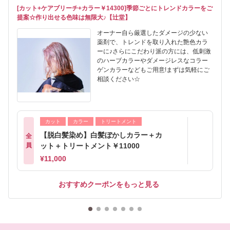
[カット+ケアブリーチ+カラー￥14300]季節ごとにトレンドカラーをご
提案☆作り出せる色味は無限大♪【辻堂】
オーナー自ら厳選したダメージの少ない
薬剤で、トレンドを取り入れた艶色カラ
ーに♪さらにこだわり派の方には、低刺激
のハーブカラーやダメージレスなコラー
ゲンカラーなどもご用意!まずは気軽にご
相談ください☆
カット
カラー
トリートメント
【脱白髪染め】白髪ぼかしカラー＋カ
全
員
ット＋トリートメント￥11000
¥11,000
おすすめクーポンをもっと見る