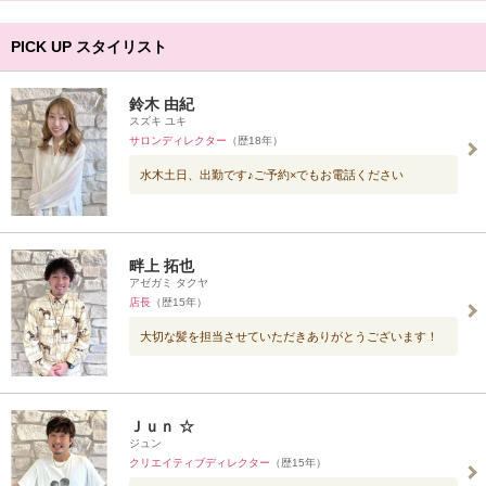
PICK UP スタイリスト
鈴木 由紀
スズキ ユキ
サロンディレクター
（歴18年）
水木土日、出勤です♪ご予約×でもお電話ください
畔上 拓也
アゼガミ タクヤ
店長
（歴15年）
大切な髪を担当させていただきありがとうございます！
Ｊｕｎ ☆
ジュン
クリエイティブディレクター
（歴15年）