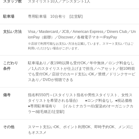
スタッフ数
スタイリスト10人／アシスタント1人
駐車場
専用駐車場 10台有り [辻堂駅]
支払い方法
Visa／Mastercard／JCB／American Express／Diners Club／Un
ionPay（銀聯）／Discover／各種電子マネー/PayPay
※店頭で利用可能なお支払い方法を記載しています。スマート支払いではご
利用いただけない場合がございます。
こだわり
駐車場あり／夜19時以降も受付OK／年中無休／ロング料金なし
条件
／1人のスタイリストが仕上げまで担当／ヘアセット／朝10時前
でも受付OK／店頭でのカード支払いOK／禁煙／ドリンクサービ
スあり／DVDが視聴できる
備考
指名料550円～(スタイリスト指名や男性スタイリスト、女性ス
タイリストを希望される場合) ●ロング料金なし ●税込価格
●専用駐車場有り [イルミナカラー/白髪染め/オーガニックカ
ラー/縮毛矯正/辻堂駅]
その他
スマート支払いOK
ポイント利用OK
即時予約OK
メンズに
もオススメ