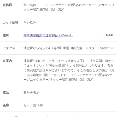
定休日
年中無休 [イルミナカラー/白髪染め/オーガニックカラー/リ
タッチ/縮毛矯正/辻堂/辻堂駅]
カット価格
￥3,410～
住所
神奈川県藤沢市辻堂神台２-2-44-1F
MAP
アクセス
辻堂駅から徒歩7分（専用駐車場10台完備）☆スタッフ募集中☆
道案内
辻堂駅北口に出てテラスモール湘南を左手に、神台公園に向かっ
てまっすぐいくと”神台公園前”という信号にぶつかります。右角
に横浜地方法務局がございますので、そこを右折し次の曲がり角
にある建物の1階にございます。 [イルミナカラー/白髪染め/オ
ーガニックカラー/リタッチ/縮毛矯正/辻堂/辻堂駅]
電話
番号を表示
座席
セット面14席