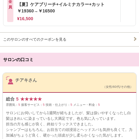
全
【夏】ケアブリーチ+イルミナカラー+カット
員
￥19360→￥16500
¥16,500
このサロンのすべてのクーポンを見る
サロンの口コミ
サロンPick Up
チアキさん
（女性/60代/その他）
総合
5
★
★
★
★
★
雰囲気：
5
接客サービス：
5
技術・仕上がり：
5
メニュー・料金：
5
サロンにお伺いしてから1週間が経ちましたが、髪は扱いやすくなったし白
髪はきれいに染まっているし大満足です。色も気に入っています。
担当の方も感じが良く、終始リラックスできました。
シャンプーはもちろん、お目当ての頭浸浴とヘッドスパも気持ち良くて。力
加減がちょうど良く、硬かった頭皮が少し柔らかくなった気がします。