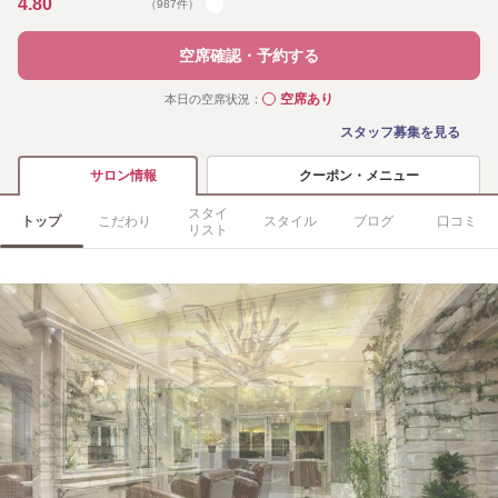
4.80
（987件）
空席確認・予約する
空席あり
本日の空席状況：
◯
スタッフ募集を見る
クーポン・メニュー
サロン情報
スタイ
トップ
こだわり
スタイル
ブログ
口コミ
リスト