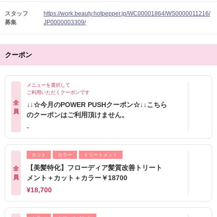
スタッフ
https://work.beauty.hotpepper.jp/WC00001864/WS0000011216/
募集
JP0000003309/
クーポン
メニューを選択して
ご利用いただくクーポンです
全
↓↓☆今月のPOWER PUSHクーポン☆↓↓こちら
員
のクーポンはご利用頂けません。
-
カット
カラー
トリートメント
【美髪特化】フローディア髪質改善トリート
全
員
メント＋カット＋カラー￥18700
¥18,700