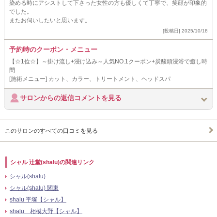
染める時にアシストして下さった女性の方も優しくて丁寧で、笑顔が印象的
でした。
またお伺いしたいと思います。
[投稿日] 2025/10/18
予約時のクーポン・メニュー
【☆1位☆】～掛け流し+浸け込み～人気NO.1クーポン+炭酸頭浸浴で癒し時
間
[施術メニュー] カット、カラー、トリートメント、ヘッドスパ
サロンからの返信コメントを見る
このサロンのすべての口コミを見る
シャル 辻堂(shalu)の関連リンク
シャル(shalu)
シャル(shalu) 関東
shalu 平塚【シャル】
shalu 相模大野【シャル】