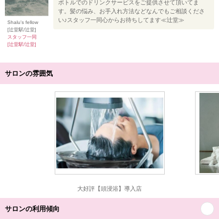
ボトルでのドリンクサービスをご提供させて頂いてま
す。髪の悩み、お手入れ方法などなんでもご相談くださ
い♪スタッフ一同心からお待ちしてます≪辻堂≫
Shalu's fellow
[辻堂駅/辻堂]
スタッフ一同
[辻堂駅/辻堂]
サロンの雰囲気
大好評【頭浸浴】導入店
サロンの利用傾向