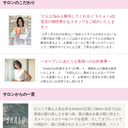
サロンのこだわり
”どんな悩みも解決してくれる☆”Ｓｈａｌu辻
堂店の個性豊かなスタッフをご紹介いたしま
す☆
‘’上手く手入れが出来ない‘’‘’似合うスタイルが分からない‘’な
ど髪の悩みで困ったことはありませんか？そんなお悩みを
解決出来るよう、お客様一人一人に寄り添ったカウンセリ
ング、技術やサービスにも上質、丁寧を心掛けています。
―オープンにあたりお客様へのお約束事―
『shaluのお約束する３つの事』１、価格以上の価値を提供
いたします。２、『大切な人に』褒めてもらえるヘアデザ
インを提案いたします。３、お客様のご意見を大切に笑顔
が絶えないお店作りをし続けます
サロンからの一言
口コミで最も人気を誇るshaluが辻堂にOpen♪当店ではお
客様の髪の美しさを保つ為、髪の傷みを最小限に抑えた
ダメージレスカラー&パーマを使用。そしてタブレットで
の雑誌や、鏡に内蔵されたモニターで映画鑑賞。ペット