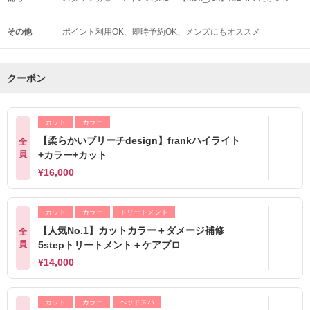
その他
ポイント利用OK
即時予約OK
メンズにもオススメ
クーポン
カット
カラー
【柔らかいブリーチdesign】frankハイライト
全
員
+カラー+カット
¥16,000
カット
カラー
トリートメント
【人気No.1】カットカラー＋ダメージ補修
全
員
5stepトリートメント＋ケアプロ
¥14,000
カット
カラー
ヘッドスパ