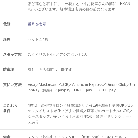
ほど進むと右手に、「一花」というお花屋さんの隣に『FRAN
K』がございます。駐車場は店舗の目の前になります。
電話
番号を表示
座席
セット面4席
スタッフ数
スタイリスト4人／アシスタント1人
駐車場
有り ＊店舗前も可能です
支払い方法
Visa／Mastercard／JCB／American Express／Diners Club／Un
ionPay（銀聯）／paypay、LINE pay、 OKI pay
こだわり
4席以下の小型サロン／駐車場あり／夜19時以降も受付OK／1人
条件
のスタイリストが仕上げまで担当／店頭でのカード支払いOK／
女性スタッフが多い／お子さま同伴OK／禁煙／ドリンクサービ
スあり
備考
スタッフ募集中！インスタID 【mtm_ysk】にDMください！