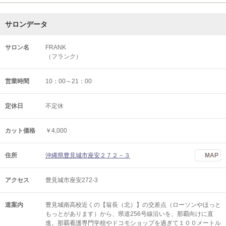
サロンデータ
サロン名
FRANK
（フランク）
営業時間
10：00～21：00
定休日
不定休
カット価格
￥4,000
住所
沖縄県豊見城市座安２７２－３
MAP
アクセス
豊見城市座安272-3
道案内
豊見城南高校近くの【翁長（北）】の交差点（ローソンやほっと
もっとがあります）から、県道256号線沿いを、那覇向けに直
進。那覇看護専門学校やドコモショップを過ぎて１００メートル