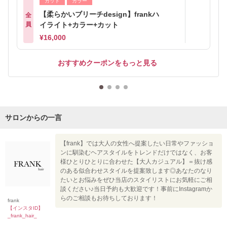
カット
カラー
【柔らかいブリーチdesign】frankハ
全
員
イライト+カラー+カット
¥16,000
おすすめクーポンをもっと見る
サロンからの一言
【frank】では大人の女性へ提案したい日常やファッショ
ンに馴染むヘアスタイルをトレンドだけではなく、お客
様ひとりひとりに合わせた【大人カジュアル】＝抜け感
のある似合わせスタイルを提案致します◎あなたのなり
たいとお悩みをぜひ当店のスタイリストにお気軽にご相
談ください♪当日予約も大歓迎です！事前にInstagramか
らのご相談もお待ちしております！
frank
【インスタID】
_frank_hair_