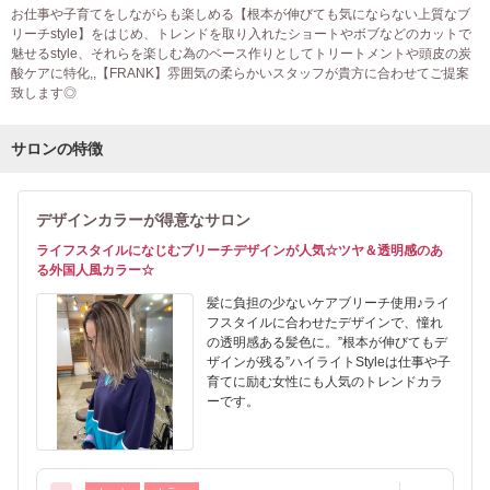
お仕事や子育てをしながらも楽しめる【根本が伸びても気にならない上質なブ
リーチstyle】をはじめ、トレンドを取り入れたショートやボブなどのカットで
魅せるstyle、それらを楽しむ為のベース作りとしてトリートメントや頭皮の炭
酸ケアに特化,,【FRANK】雰囲気の柔らかいスタッフが貴方に合わせてご提案
致します◎
サロンの特徴
デザインカラーが得意なサロン
ライフスタイルになじむブリーチデザインが人気☆ツヤ＆透明感のあ
る外国人風カラー☆
髪に負担の少ないケアブリーチ使用♪ライ
フスタイルに合わせたデザインで、憧れ
の透明感ある髪色に。”根本が伸びてもデ
ザインが残る”ハイライトStyleは仕事や子
育てに励む女性にも人気のトレンドカラ
ーです。