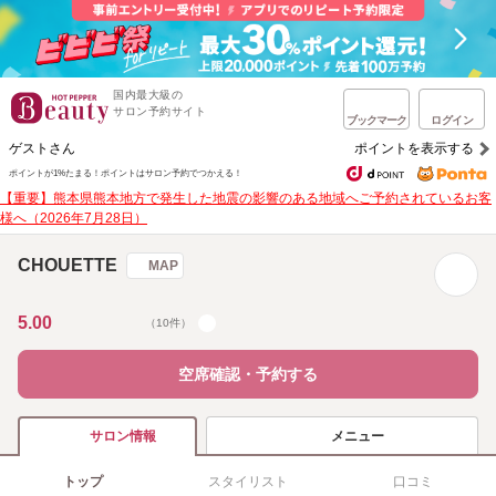
国内最大級の
サロン予約サイト
ブックマーク
ログイン
ゲストさん
ポイントを表示する
ポイントが1%たまる！
ポイントはサロン予約でつかえる！
【重要】熊本県熊本地方で発生した地震の影響のある地域へご予約されているお客
様へ（2026年7月28日）
CHOUETTE
MAP
5.00
（10件）
空席確認・予約する
メニュー
サロン情報
トップ
スタイリスト
口コミ