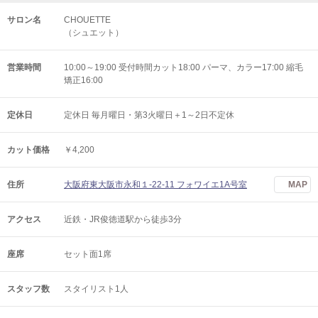
サロン名
CHOUETTE
（シュエット）
営業時間
10:00～19:00 受付時間カット18:00 パーマ、カラー17:00 縮毛
矯正16:00
定休日
定休日 毎月曜日・第3火曜日＋1～2日不定休
カット価格
￥4,200
住所
大阪府東大阪市永和１-22-11 フォワイエ1A号室
MAP
アクセス
近鉄・JR俊徳道駅から徒歩3分
座席
セット面1席
スタッフ数
スタイリスト1人