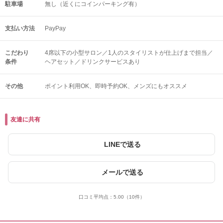
駐車場
無し（近くにコインパーキング有）
支払い方法
PayPay
こだわり
4席以下の小型サロン／1人のスタイリストが仕上げまで担当／
条件
ヘアセット／ドリンクサービスあり
その他
ポイント利用OK
即時予約OK
メンズにもオススメ
友達に共有
LINEで送る
メールで送る
口コミ平均点：
5.00
（10件）