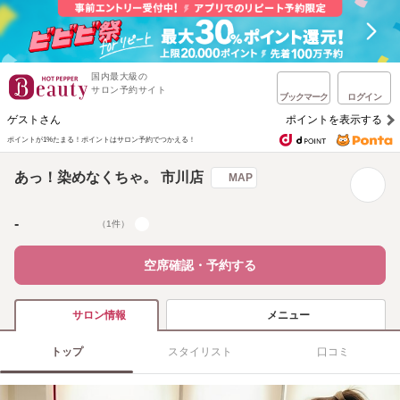
国内最大級の
サロン予約サイト
ブックマーク
ログイン
ゲストさん
ポイントを表示する
ポイントが1%たまる！
ポイントはサロン予約でつかえる！
あっ！染めなくちゃ。 市川店
MAP
-
（1件）
空席確認・予約する
メニュー
サロン情報
トップ
スタイリスト
口コミ