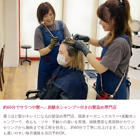
約60分でサラつや髪へ♪ 炭酸水シャンプー付き白髪染め専門店
通うほど髪がキレイになる白髪染め専門店。国産オーガニックカラー×炭酸水シ
ャンプーで、色もち・ツヤ・手触りの違いを実感。経験豊富な美容師がカウン
セリングから施術まで全工程を担当し、約60分で丁寧に仕上げます。忙しい方
も通いやすい毎月価格＆当日予約OK。