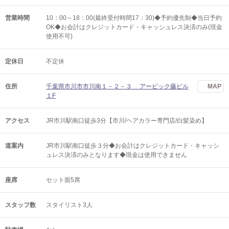
営業時間
10：00～18：00(最終受付時間17：30)◆予約優先制◆当日予約
OK◆お会計はクレジットカード・キャッシュレス決済のみ(現金
使用不可)
定休日
不定休
住所
千葉県市川市市川南１－２－３ アービック藤ビル
MAP
１F
アクセス
JR市川駅南口徒歩3分【市川/ヘアカラー専門店/白髪染め】
道案内
JR市川駅南口徒歩３分◆お会計はクレジットカード・キャッシ
ュレス決済のみとなります◆現金は使用できません
座席
セット面5席
スタッフ数
スタイリスト3人