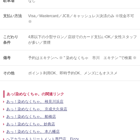
駐車場
なし
支払い方法
Visa／Mastercard／JCB／キャッシュレス決済のみ ※現金不可
※
こだわり
4席以下の小型サロン／店頭でのカード支払いOK／女性スタッフ
条件
が多い／禁煙
備考
予約はエキテンへ ※ " 染めなくちゃ 市川 エキテン "で検索 ※
その他
ポイント利用OK
即時予約OK
メンズにもオススメ
あっ!染めなくちゃ。の関連リンク
あっ！染めなくちゃ。 検見川浜店
あっ！染めなくちゃ。 京成大久保店
あっ！染めなくちゃ。 船橋店
あっ！染めなくちゃ。妙典店
あっ！染めなくちゃ。 本八幡店
ヘアカラー＆トリートメント専門店 Fizzy