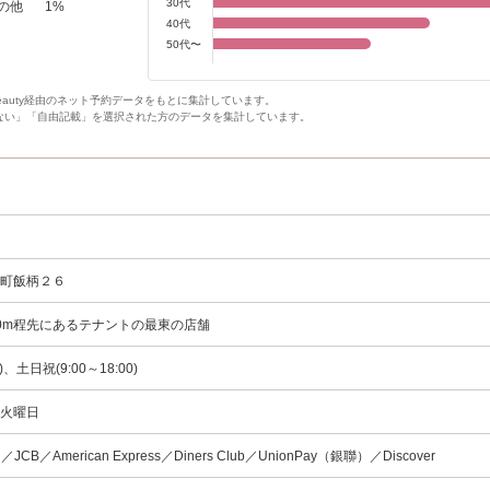
30代
の他
1
%
40代
50代〜
Beauty経由のネット予約データをもとに集計しています。
ない」「自由記載」を選択された方のデータを集計しています。
鼻町飯柄２６
0m程先にあるテナントの最東の店舗
0)、土日祝(9:00～18:00)
３火曜日
rd／JCB／American Express／Diners Club／UnionPay（銀聯）／Discover