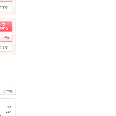
クする
ンで
約する
して予約
クする
・その他
0%
12%