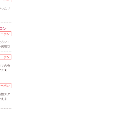
ゆったり
ロン
クーポン
ださい！
を実現◎
クーポン
ロマの香
す☆★
クーポン
男性スタ
叶えま