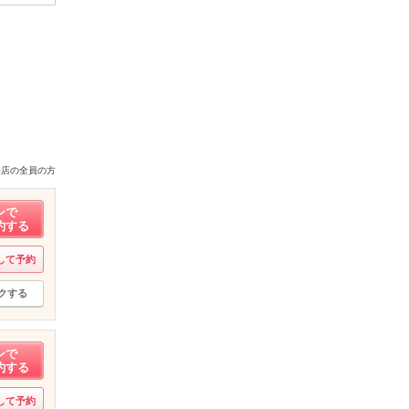
来店の全員の方
ンで
約する
して予約
クする
ンで
約する
して予約