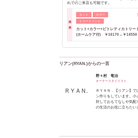
れでのご来店も可能です。
カット
カラー
トリートメント
再
来
カット+カラー+ピトレティカトリー
(ホームケア付) ￥16170→￥14550
リアン(RYAN.)からの一言
野々村 竜治
オーナースタイリスト
ＲＹＡＮ．【リアン】で
ン作りをしています。小
対しておもてなしや気配
の生活のお役に立ちたい