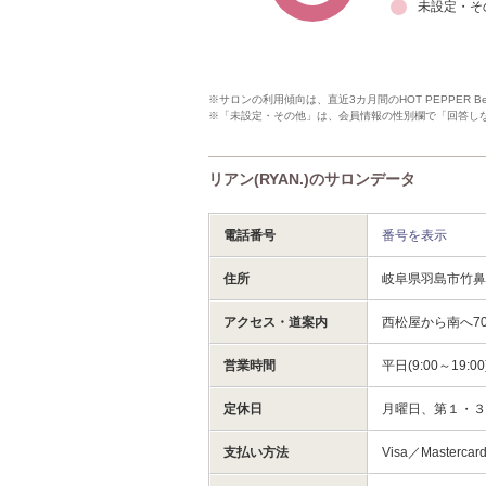
未設定・そ
※サロンの利用傾向は、直近3カ月間のHOT PEPPER 
※「未設定・その他」は、会員情報の性別欄で「回答し
リアン(RYAN.)のサロンデータ
電話番号
番号を表示
住所
岐阜県羽島市竹
アクセス・道案内
西松屋から南へ7
営業時間
平日(9:00～19:0
定休日
月曜日、第１・
支払い方法
Visa／Masterca