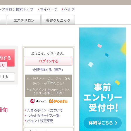
ヘアサロン検索トップ
マイページ
ヘルプ
ン
エステサロン
美容クリニック
ようこそ、ゲストさん。
約する
ログインする
あり
会員登録する（無料）
クする
ホットペッパービューティーなら
1%
ポイントが
たまる！
ためたポイントをつかっておとく
にサロンをネット予約！
最旬
たまるポイントについて
つかえるサービス一覧
ポイント設定変更