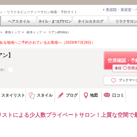
美容院・美容室・
ン ・リラク＆ビューティーサロン検索・予約サイト
ヘアスタイル
ネイル・まつげサロン
ネイルカタログ
リラクサロ
>
東海トップ
>
岐阜トップ
>
リアン(RYAN.)
る地域へご予約されているお客様へ（2026年7月28日）
アン】
空席確認・予
◯
空席
本日
2件）
ブックマー
スタイリスト
スタイル
ブログ
地図
口コミ
リストによる少人数プライベートサロン！上質な空間で