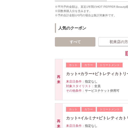
※平均予約金額は、直近1年間のHOT PEPPER Bea
※回数券購入分を含みます。
※予約合計金額が0円の場合は集計対象外です。
人気のクーポン
すべて
初来店の方
カット
カラー
トリートメント
カット+カラー+ピトレティカトリート
再
来店日条件：
指定なし
来
対象スタイリスト：
全員
その他条件：
サービスチケット併用可
カット
カラー
トリートメント
カット+イルミナ+ピトレティカトリー
再
来店日条件：
指定なし
来