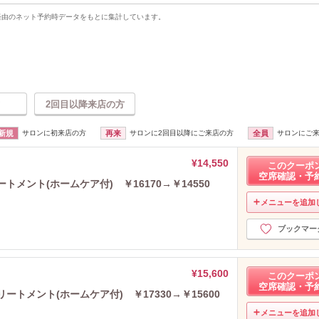
uty経由のネット予約時データをもとに集計しています。
2回目以降来店の方
新規
サロンに初来店の方
再来
サロンに2回目以降にご来店の方
全員
サロンにご
¥14,550
このクーポ
空席確認・予
メント(ホームケア付) ￥16170→￥14550
メニューを追加
ブックマー
¥15,600
このクーポ
空席確認・予
トメント(ホームケア付) ￥17330→￥15600
メニューを追加