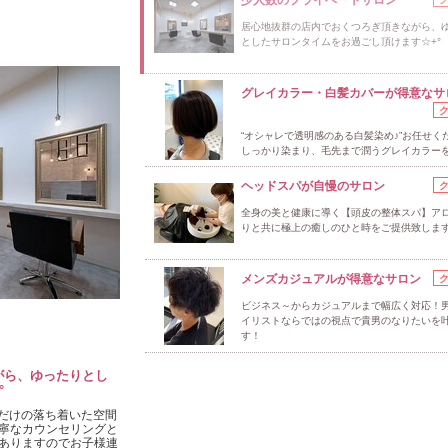
居心地抜群の店内でおくつろぎ頂きながら、
としたサロンタイムをお過ごし頂けます☆+°
グレイカラー・白髪カバーが得意なサ
“オシャレで透明感のある白髪染め♪”お任せく
しっかり染まり、毛先まで潤うグレイカラー
ヘッドスパが自慢のサロン
全身の美と健康に導く【頭皮の整体スパ】ア
りと共に極上の癒しのひと時をご提供致しま
メンズカジュアルが得意なサロン
ビジネス～からカジュアルまで幅広く対応！
イリストならではの視点で貴男のなりたいを
す！
がら、ゆったりとし
°
席だけの落ち着いた空間
寧なカウンセリングと
ありますのでお子様連