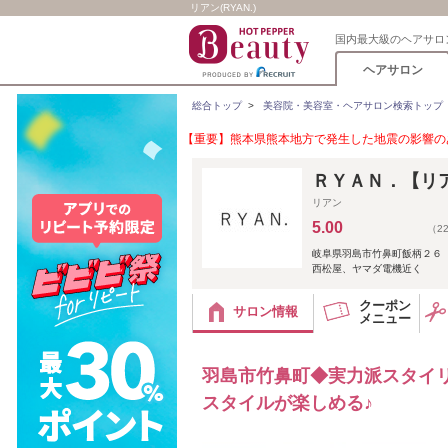
リアン(RYAN.)
国内最大級のヘアサロ
ヘアサロン
総合トップ
>
美容院・美容室・ヘアサロン検索トップ
【重要】熊本県熊本地方で発生した地震の影響のあ
ＲＹＡＮ．【リ
リアン
5.00
（2
岐阜県羽島市竹鼻町飯柄２６
西松屋、ヤマダ電機近く
クーポン
サロン情報
メニュー
羽島市竹鼻町◆実力派スタイ
スタイルが楽しめる♪