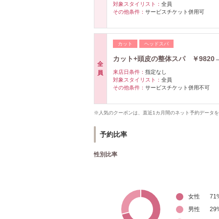
対象スタイリスト：
全員
その他条件：
サービスチケット併用可
カット
ヘッドスパ
カット+頭皮の整体スパ ￥9820→
全
来店日条件：
指定なし
員
対象スタイリスト：
全員
その他条件：
サービスチケット併用不可
※人気のクーポンは、直近1カ月間のネット予約データ
予約比率
性別比率
女性
71
男性
29