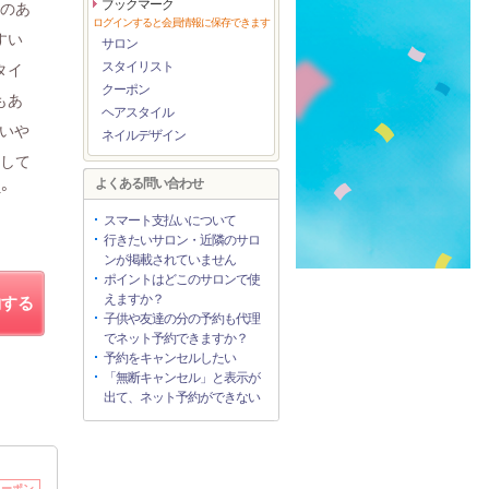
ブックマーク
感のあ
ログインすると会員情報に保存できます
すい
サロン
スタイリスト
タイ
クーポン
もあ
ヘアスタイル
いや
ネイルデザイン
感して
よくある問い合わせ
°
スマート支払いについて
行きたいサロン・近隣のサロ
ンが掲載されていません
ポイントはどこのサロンで使
えますか？
約する
子供や友達の分の予約も代理
でネット予約できますか？
予約をキャンセルしたい
「無断キャンセル」と表示が
出て、ネット予約ができない
クーポン