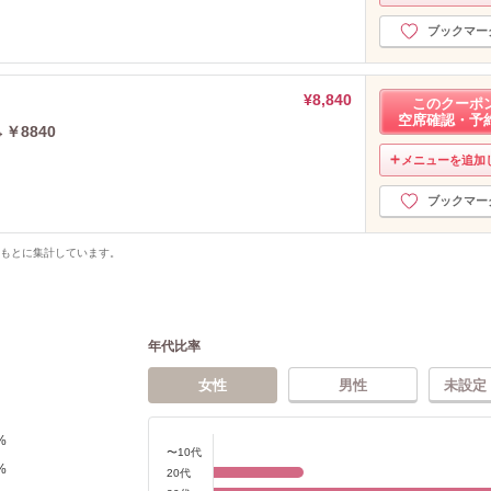
ブックマー
¥8,840
このクーポ
空席確認・予
￥8840
メニューを追加
ブックマー
をもとに集計しています。
年代比率
女性
男性
未設定
%
〜10代
%
20代