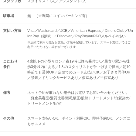
スタッフ数
スタイリスト1人／アシスタント2人
駐車場
無 （※近隣にコインパーキング有）
支払い方法
Visa／Mastercard／JCB／American Express／Diners Club／Un
ionPay（銀聯）／Discover／PayPay/auPAY/メルペイ/d払い
※店頭で利用可能なお支払い方法を記載しています。スマート支払いではご
利用いただけない場合がございます。
こだわり
4席以下の小型サロン／夜19時以降も受付OK／最寄り駅から徒
条件
歩3分以内にある／1人のスタイリストが仕上げまで担当／朝10
時前でも受付OK／店頭でのカード支払いOK／お子さま同伴OK
／禁煙／ドリンクサービスあり／個室あり／半個室あり
備考
ネット予約が取れない場合はお電話でお問い合わせください。
［鎌倉美容室/髪質改善/縮毛矯正/酸熱トリートメント/白髪染め/
トリートメント/個室］
その他
スマート支払いOK
ポイント利用OK
即時予約OK
メンズに
もオススメ