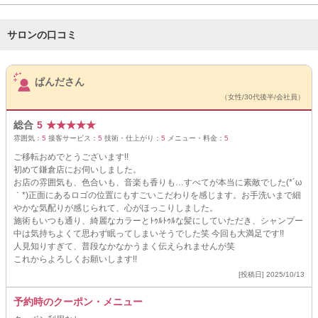
サロンの口コミ
サロンPick Up
ぱんださん
（女性/30代後半/会社員）
総合
5
★
★
★
★
★
雰囲気：
5
接客サービス：
5
技術・仕上がり：
5
メニュー・料金：
5
ご移転おめでとうございます!!
初めて鎌倉店にお伺いしました。
お店の雰囲気も、色合いも、音楽も香りも…すべてが本当に素敵でした(*´ω
｀*)正面にあるロゴの位置にもすごいこだわりを感じます。お手洗いまで細
やかな気配りが感じられて、心がほっこりしました。
施術もいつも通り、綺麗なカラーとﾄｩﾙﾄｩﾙな髪にしていただき、シャンプー
中は気持ちよくて思わず眠ってしまいそうでした笑 今回も大満足です!!
人見知りすぎて、普段なかなかうまく伝えられませんが笑
これからよろしくお願いします!!
[投稿日] 2025/10/13
予約時のクーポン・メニュー