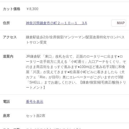
カット価格
￥8,300
住所
神奈川県鎌倉市小町２―１０―１ ３A
MAP
アクセス
鎌倉駅徒歩2分/全席個室/マンツーマン/髪質改善特化サロン/ベス
トサロン受賞
道案内
JR鎌倉駅 「東口」改札を出て、正面のロータリーに出ます●ロ
ータリー左手前方に見える「小町通り」入口アーチをくぐり、そ
のまま商店街をまっすぐ進みます●100mほど進み右手1階に和食
屋「川茂」が見えてきます●松喜屋小町ビルに着きましたら（犬
カフェ「Rio」が目印）奥にエレベーターがございますので3階
「SHELL」までお越しください。【鎌倉/個室/縮毛矯正/酸熱トリ
ートメント】
電話
番号を表示
座席
セット面2席