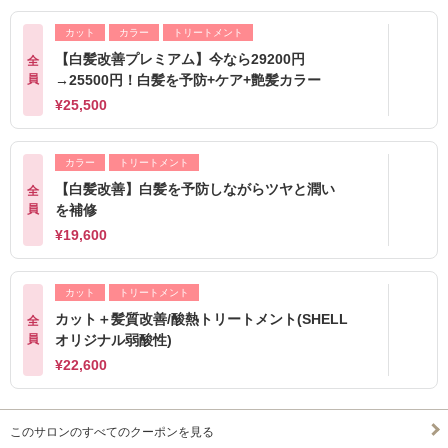
カット
カラー
トリートメント
【白髪改善プレミアム】今なら29200円
全
員
→25500円！白髪を予防+ケア+艶髪カラー
¥25,500
カラー
トリートメント
【白髪改善】白髪を予防しながらツヤと潤い
全
員
を補修
¥19,600
カット
トリートメント
カット＋髪質改善/酸熱トリートメント(SHELL
全
員
オリジナル弱酸性)
¥22,600
このサロンのすべてのクーポンを見る