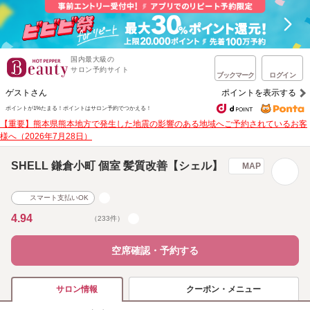
国内最大級の
サロン予約サイト
ブックマーク
ログイン
ゲストさん
ポイントを表示する
ポイントが1%たまる！
ポイントはサロン予約でつかえる！
【重要】熊本県熊本地方で発生した地震の影響のある地域へご予約されているお客
様へ（2026年7月28日）
SHELL 鎌倉小町 個室 髪質改善【シェル】
MAP
スマート支払いOK
4.94
（233件）
空席確認・予約する
クーポン・メニュー
サロン情報