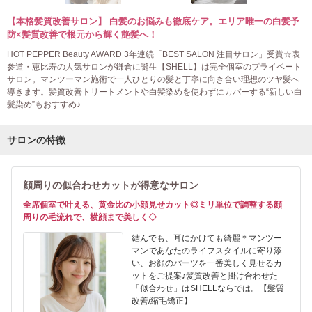
【本格髪質改善サロン】 白髪のお悩みも徹底ケア。エリア唯一の白髪予
防×髪質改善で根元から輝く艶髪へ！
HOT PEPPER Beauty AWARD 3年連続「BEST SALON 注目サロン」受賞☆表
参道・恵比寿の人気サロンが鎌倉に誕生【SHELL】は完全個室のプライベート
サロン。マンツーマン施術で一人ひとりの髪と丁寧に向き合い理想のツヤ髪へ
導きます。髪質改善トリートメントや白髪染めを使わずにカバーする“新しい白
髪染め”もおすすめ♪
サロンの特徴
顔周りの似合わせカットが得意なサロン
全席個室で叶える、黄金比の小顔見せカット◎ミリ単位で調整する顔
周りの毛流れで、横顔まで美しく◇
結んでも、耳にかけても綺麗＊マンツー
マンであなたのライフスタイルに寄り添
い、お顔のパーツを一番美しく見せるカ
ットをご提案♪髪質改善と掛け合わせた
「似合わせ」はSHELLならでは。【髪質
改善/縮毛矯正】