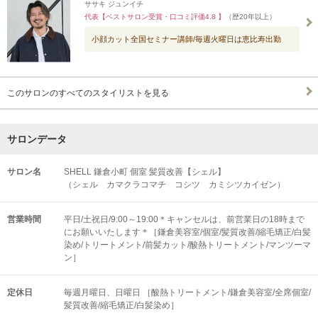
ササキ ジュンイチ
代表【ベストサロン受賞・口コミ評価4.8 】
（歴20年以上）
小顔カット全国セミナー講師/毎週火曜日は恵比寿出勤
このサロンのすべてのスタイリストを見る
サロンデータ
サロン名
SHELL 鎌倉小町 個室 髪質改善【シェル】
（シェル カマクラコマチ コシツ カミシツカイゼン）
営業時間
平日/土祝日/9:00～19:00＊キャンセルは、前営業日の18時まで
にお願いいたします＊［鎌倉美容室/個室/髪質改善/縮毛矯正/白髪
染め/トリートメント/前髪カット/酸熱トリートメント/マンツーマ
ン］
定休日
毎週月曜日、日曜日 ［酸熱トリートメント/鎌倉美容室/全席個室/
髪質改善/縮毛矯正/白髪染め］