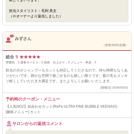
術してまいります。
担当スタイリスト：毛利 美文
（※オーナーより返信しました）
みずさん
（女性/50代/主婦）
総合
5
★
★
★
★
★
雰囲気：
5
接客サービス：
5
技術・仕上がり：
5
メニュー・料金：
5
担当の方がシャンプーもカットも対応してくださるので、待ち時間もなくあ
りがたいです。静かな空間で過ごせるのも嬉しい限りです。髪の毛もスッキ
リ軽くしていただき大満足です。またよろしくお願いいたします。
[投稿日] 2026/03/31
予約時のクーポン・メニュー
【人気NO2】似合わせカット(ReFa ULTRA FINE BUBBLE VEENA付)
[施術メニュー] カット
サロンからの返信コメント