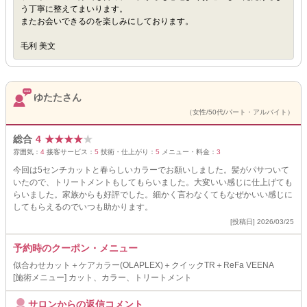
う丁寧に整えてまいります。
またお会いできるのを楽しみにしております。
毛利 美文
ゆたたさん
（女性/50代/パート・アルバイト）
総合
4
★
★
★
★
★
雰囲気：
4
接客サービス：
5
技術・仕上がり：
5
メニュー・料金：
3
今回は5センチカットと春らしいカラーでお願いしました。髪がパサついて
いたので、トリートメントもしてもらいました。大変いい感じに仕上げても
らいました。家族からも好評でした。細かく言わなくてもなぜかいい感じに
してもらえるのでいつも助かります。
[投稿日] 2026/03/25
予約時のクーポン・メニュー
似合わせカット＋ケアカラー(OLAPLEX)＋クイックTR＋ReFa VEENA
[施術メニュー] カット、カラー、トリートメント
サロンからの返信コメント