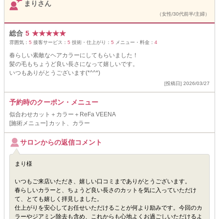
まりさん
（女性/30代前半/主婦）
総合
5
★
★
★
★
★
雰囲気：
5
接客サービス：
5
技術・仕上がり：
5
メニュー・料金：
4
春らしい素敵なヘアカラーにしてもらいました！
髪の毛もちょうど良い長さになって嬉しいです。
いつもありがとうございます(*^^*)
[投稿日] 2026/03/27
予約時のクーポン・メニュー
似合わせカット＋カラー＋ReFa VEENA
[施術メニュー] カット、カラー
サロンからの返信コメント
まり様
いつもご来店いただき、嬉しい口コミまでありがとうございます。
春らしいカラーと、ちょうど良い長さのカットを気に入っていただけ
て、とても嬉しく拝見しました。
仕上がりを安心してお任せいただけることが何より励みです。今回のカ
ラーやジアミン除去も含め、これからも心地よくお過ごしいただけるよ