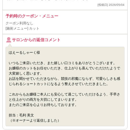
[投稿日] 2026/05/04
予約時のクーポン・メニュー
クーポン利用なし
[施術メニュー] カット
サロンからの返信コメント
ほえーるしゃーく様
いつもご来店いただき、また嬉しい口コミをありがとうございます。
お嬢様のカットをお任せいただき、仕上がりも喜んでいただけたようで
大変嬉しく思います。
お話を聞かせていただきながら、競技の邪魔にならず、可愛らしさも感
じられるショートカットになるよう整えさせていただきました。
これからもお嬢様ご本人にも安心して過ごしていただけるよう、手早さ
と仕上がりの両方を大切にしてまいります。
またのご来店を心よりお待ちしております。
担当：毛利 美文
（※オーナーより返信しました）