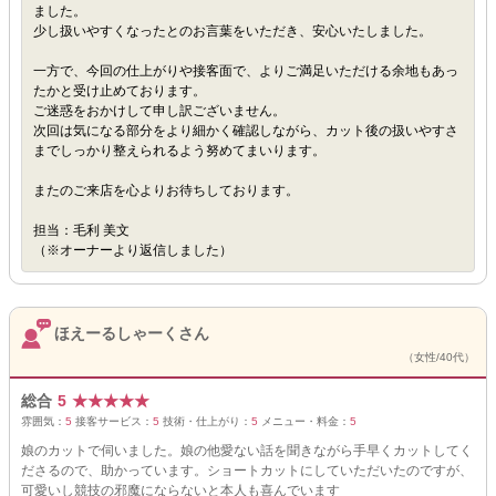
ました。
少し扱いやすくなったとのお言葉をいただき、安心いたしました。
一方で、今回の仕上がりや接客面で、よりご満足いただける余地もあっ
たかと受け止めております。
ご迷惑をおかけして申し訳ございません。
次回は気になる部分をより細かく確認しながら、カット後の扱いやすさ
までしっかり整えられるよう努めてまいります。
またのご来店を心よりお待ちしております。
担当：毛利 美文
（※オーナーより返信しました）
ほえーるしゃーくさん
（女性/40代）
総合
5
★
★
★
★
★
雰囲気：
5
接客サービス：
5
技術・仕上がり：
5
メニュー・料金：
5
娘のカットで伺いました。娘の他愛ない話を聞きながら手早くカットしてく
ださるので、助かっています。ショートカットにしていただいたのですが、
可愛いし競技の邪魔にならないと本人も喜んでいます