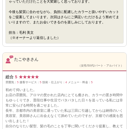
ゃっていただけたことを大変嬉しく思っております。
今後も髪質に合わせながら、負担に配慮したカラーと扱いやすいカット
をご提案してまいります。次回はさらにご満足いただけるよう努めてま
いりますので、またお会いできるのを楽しみにしております。
担当：毛利 美文
（※オーナーより返信しました）
たこやきさん
（女性/50代/パート・アルバイト）
総合
5
★
★
★
★
★
雰囲気：
5
接客サービス：
5
技術・仕上がり：
4
メニュー・料金：
5
初めて伺いました。
お店の雰囲気、アロマの焚かれた店内にとても癒され、カラーの置き時間中
もゆっくりでき、普段仕事や生活でバタバタした日々を送っている私には非
常に安らげる時間を過ごせました。
長年、京都市内の美容室に通っていた私は三田に引越してからは納得のいく
美容室、美容師さんに出会えなくて諦めていたのですが、京都での感覚を思
い出しました！
自分のなりたい髪型、髪の毛のことを丁寧に聞いてくださり提案し、教えて