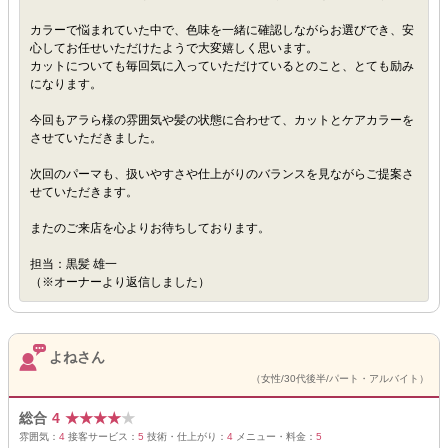
カラーで悩まれていた中で、色味を一緒に確認しながらお選びでき、安
心してお任せいただけたようで大変嬉しく思います。
カットについても毎回気に入っていただけているとのこと、とても励み
になります。
今回もアラら様の雰囲気や髪の状態に合わせて、カットとケアカラーを
させていただきました。
次回のパーマも、扱いやすさや仕上がりのバランスを見ながらご提案さ
せていただきます。
またのご来店を心よりお待ちしております。
担当：黒髪 雄一
（※オーナーより返信しました）
よねさん
（女性/30代後半/パート・アルバイト）
総合
4
★
★
★
★
★
雰囲気：
4
接客サービス：
5
技術・仕上がり：
4
メニュー・料金：
5