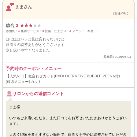
ままさん
（女性/60代）
総合
3
★
★
★
★
★
雰囲気：
4
接客サービス：
3
技術・仕上がり：
4
メニュー・料金：
3
ほぼほぼパッと見は変わらないけど
顔周りの調整ありがとうございます
少し扱いやすくなりました
[投稿日] 2026/05/04
予約時のクーポン・メニュー
【人気NO2】似合わせカット(ReFa ULTRA FINE BUBBLE VEENA付)
[施術メニュー] カット
サロンからの返信コメント
まま様
いつもご来店いただき、また口コミをお寄せいただきありがとうござい
ます。
大きく印象を変えすぎない範囲で、顔周りを中心に調整させていただき