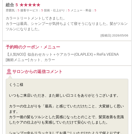
総合
5
★
★
★
★
★
雰囲気：
5
接客サービス：
5
技術・仕上がり：
5
メニュー・料金：
5
カラートリートメントしてきました。
カラーは最高、シャンプーが気持ちよくて寝そうになりました。髪がツルン
ツルンになりました。
[投稿日] 2026/05/06
予約時のクーポン・メニュー
【人気NO3】似合わせカット＋ケアカラー(OLAPLEX)＋ReFa VEENA
[施術メニュー] カット、カラー
サロンからの返信コメント
くうこ様
いつもご来店いただき、また嬉しい口コミをありがとうございます。
カラーの仕上がりを「最高」と感じていただけたこと、大変嬉しく思い
ます。
カラー後の髪もツルンとした質感になったとのことで、髪質改善を意識
したケアの仕上がりも実感していただけて安心いたしました。
シャンプー中もリラックスしてお過ごしいただけたようで何よりです。