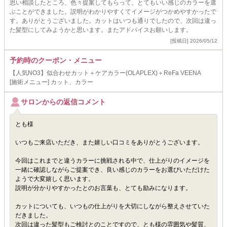
思い相談したところ、色々提案してもらって、とてもいい感じのカラーを選
ぶことができました。説明がわかりやすくてイメージがつかめやすかったで
す。ありがとうございました。カットはいつも通りでしたので、次回は違っ
た髪型にしてみようかと思います。またアドバイスお願いします。
[投稿日] 2026/05/12
予約時のクーポン・メニュー
【人気NO3】似合わせカット＋ケアカラー(OLAPLEX)＋ReFa VEENA
[施術メニュー] カット、カラー
サロンからの返信コメント
とも様
いつもご来店いただき、また嬉しい口コミをありがとうございます。
今回はこれまでと違うカラーに挑戦される中で、仕上がりのイメージを
一緒に確認しながらご提案でき、良い感じのカラーをお選びいただけた
ようで大変嬉しく思います。
説明が分かりやすかったとのお言葉も、とても励みになります。
カットについても、いつもの仕上がりを大切にしながら整えさせていた
だきました。
次回は違った髪型もご検討とのことですので、とも様の雰囲気や髪質、