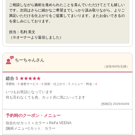
ご相談しながら施術を進められたことを喜んでいただけてとても嬉しい
です。次回はさらに細かなご希望までしっかり汲み取りながら、よりご
満足いただける仕上がりをご提案してまいります。またお会いできるの
を楽しみにしております。
担当：毛利 美文
（※オーナーより返信しました）
ちーちゃんさん
（女性/60代/主婦）
総合
5
★
★
★
★
★
雰囲気：
5
接客サービス：
5
技術・仕上がり：
5
メニュー・料金：
4
いつもお世話になっています
何も言わなくても色、カット共に気にいってます
[投稿日] 2026/04/09
予約時のクーポン・メニュー
似合わせカット＋カラー＋ReFa VEENA
[施術メニュー] カット、カラー