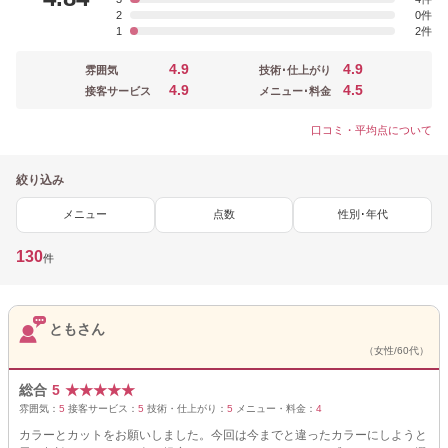
2
0
1
2
4.9
4.9
雰囲気
技術･仕上がり
4.9
4.5
接客サービス
メニュー･料金
口コミ・平均点について
絞り込み
メニュー
点数
性別･年代
130
件
ともさん
（女性/60代）
総合
5
★
★
★
★
★
雰囲気：
5
接客サービス：
5
技術・仕上がり：
5
メニュー・料金：
4
カラーとカットをお願いしました。今回は今までと違ったカラーにしようと