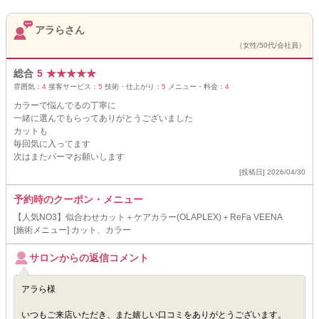
アラらさん
（女性/50代/会社員）
総合
5
★
★
★
★
★
雰囲気：
4
接客サービス：
5
技術・仕上がり：
5
メニュー・料金：
4
カラーで悩んでるの丁寧に
一緒に選んでもらってありがとうございました
カットも
毎回気に入ってます
次はまたパーマお願いします
[投稿日] 2026/04/30
予約時のクーポン・メニュー
【人気NO3】似合わせカット＋ケアカラー(OLAPLEX)＋ReFa VEENA
[施術メニュー] カット、カラー
サロンからの返信コメント
アラら様
いつもご来店いただき、また嬉しい口コミをありがとうございます。