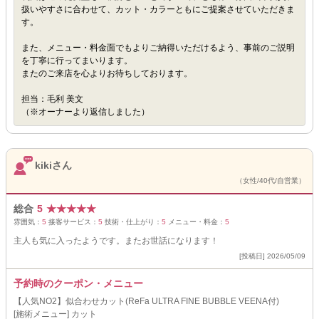
扱いやすさに合わせて、カット・カラーともにご提案させていただきま
す。
また、メニュー・料金面でもよりご納得いただけるよう、事前のご説明
を丁寧に行ってまいります。
またのご来店を心よりお待ちしております。
担当：毛利 美文
（※オーナーより返信しました）
kikiさん
（女性/40代/自営業）
総合
5
★
★
★
★
★
雰囲気：
5
接客サービス：
5
技術・仕上がり：
5
メニュー・料金：
5
主人も気に入ったようです。またお世話になります！
[投稿日] 2026/05/09
予約時のクーポン・メニュー
【人気NO2】似合わせカット(ReFa ULTRA FINE BUBBLE VEENA付)
[施術メニュー] カット