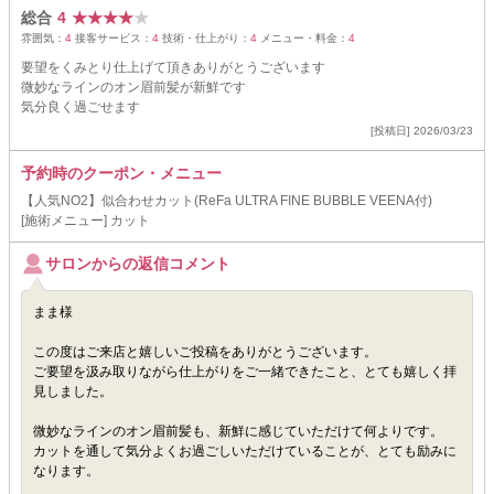
総合
4
★
★
★
★
★
雰囲気：
4
接客サービス：
4
技術・仕上がり：
4
メニュー・料金：
4
要望をくみとり仕上げて頂きありがとうございます
微妙なラインのオン眉前髪が新鮮です
気分良く過ごせます
[投稿日] 2026/03/23
予約時のクーポン・メニュー
【人気NO2】似合わせカット(ReFa ULTRA FINE BUBBLE VEENA付)
[施術メニュー] カット
サロンからの返信コメント
まま様
この度はご来店と嬉しいご投稿をありがとうございます。
ご要望を汲み取りながら仕上がりをご一緒できたこと、とても嬉しく拝
見しました。
微妙なラインのオン眉前髪も、新鮮に感じていただけて何よりです。
カットを通して気分よくお過ごしいただけていることが、とても励みに
なります。