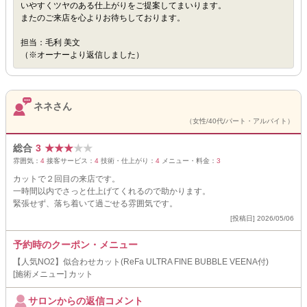
いやすくツヤのある仕上がりをご提案してまいります。
またのご来店を心よりお待ちしております。
担当：毛利 美文
（※オーナーより返信しました）
ネネさん
（女性/40代/パート・アルバイト）
総合
3
★
★
★
★
★
雰囲気：
4
接客サービス：
4
技術・仕上がり：
4
メニュー・料金：
3
カットで２回目の来店です。
一時間以内でさっと仕上げてくれるので助かります。
緊張せず、落ち着いて過ごせる雰囲気です。
[投稿日] 2026/05/06
予約時のクーポン・メニュー
【人気NO2】似合わせカット(ReFa ULTRA FINE BUBBLE VEENA付)
[施術メニュー] カット
サロンからの返信コメント