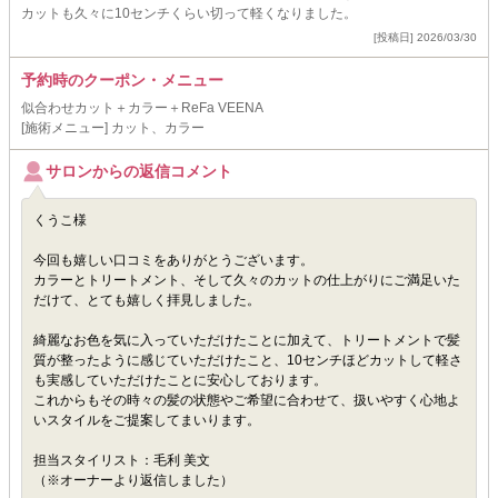
カットも久々に10センチくらい切って軽くなりました。
[投稿日] 2026/03/30
予約時のクーポン・メニュー
似合わせカット＋カラー＋ReFa VEENA
[施術メニュー] カット、カラー
サロンからの返信コメント
くうこ様
今回も嬉しい口コミをありがとうございます。
カラーとトリートメント、そして久々のカットの仕上がりにご満足いた
だけて、とても嬉しく拝見しました。
綺麗なお色を気に入っていただけたことに加えて、トリートメントで髪
質が整ったように感じていただけたこと、10センチほどカットして軽さ
も実感していただけたことに安心しております。
これからもその時々の髪の状態やご希望に合わせて、扱いやすく心地よ
いスタイルをご提案してまいります。
担当スタイリスト：毛利 美文
（※オーナーより返信しました）