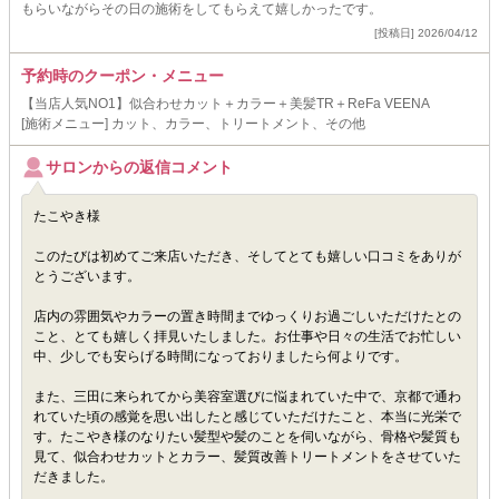
もらいながらその日の施術をしてもらえて嬉しかったです。
[投稿日] 2026/04/12
予約時のクーポン・メニュー
【当店人気NO1】似合わせカット＋カラー＋美髪TR＋ReFa VEENA
[施術メニュー] カット、カラー、トリートメント、その他
サロンからの返信コメント
たこやき様
このたびは初めてご来店いただき、そしてとても嬉しい口コミをありが
とうございます。
店内の雰囲気やカラーの置き時間までゆっくりお過ごしいただけたとの
こと、とても嬉しく拝見いたしました。お仕事や日々の生活でお忙しい
中、少しでも安らげる時間になっておりましたら何よりです。
また、三田に来られてから美容室選びに悩まれていた中で、京都で通わ
れていた頃の感覚を思い出したと感じていただけたこと、本当に光栄で
す。たこやき様のなりたい髪型や髪のことを伺いながら、骨格や髪質も
見て、似合わせカットとカラー、髪質改善トリートメントをさせていた
だきました。