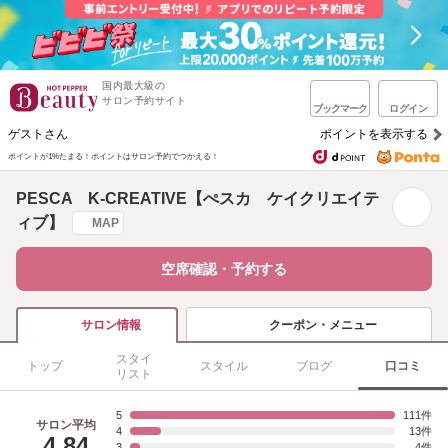
国内最大級の
サロン予約サイト
ブックマーク
ログイン
ゲストさん
ポイントを表示する
ポイントが1%たまる！
ポイントはサロン予約でつかえる！
PESCA K-CREATIVE【ぺスカ ケイクリエイテ
ィブ】
MAP
空席確認・予約する
クーポン・メニュー
サロン情報
スタイ
トップ
スタイル
ブログ
口コミ
リスト
5
111
サロン平均
4
13
4.84
3
4