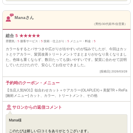
Manaさん
（男性/30代前半/自営業）
総合
5
★
★
★
★
★
雰囲気：
5
接客サービス：
5
技術・仕上がり：
5
メニュー・料金：
5
カラーをするとパサつきや広がりが出やすいのが悩みでしたが、今回はカッ
トとケアカラー、髪質改善トリートメントでまとまりがかなり良くなりまし
た。色味も重くならず、数日たっても扱いやすいです。髪質に合わせて説明
していただけたので、安心してお任せできました。
[投稿日] 2026/03/28
予約時のクーポン・メニュー
【当店人気NO1】似合わせカット＋ケアカラー(OLAPLEX)＋美髪TR＋ReFa
[施術メニュー] カット、カラー、トリートメント、その他
サロンからの返信コメント
Mana様
このたびは嬉しい口コミをありがとうございます。