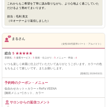
これからもご希望を丁寧に汲み取りながら、より心地よく過ごしていた
だけるよう努めてまいります。
担当：毛利 美文
（※オーナーより返信しました）
まるさん
（女性/30代前半/パート・アルバイト）
総合
5
★
★
★
★
★
雰囲気：
5
接客サービス：
5
技術・仕上がり：
5
メニュー・料金：
4
いつも楽しく綺麗に仕上げていただいてありがとうございます。カラーの色
もちもよくて嬉しいです。またお願いします。
[投稿日] 2026/03/21
予約時のクーポン・メニュー
似合わせカット＋カラー＋ReFa VEENA
[施術メニュー] カット、カラー
サロンからの返信コメント