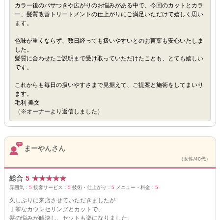
カラー後のパサつきや広がりのお悩みがある中で、今回のカットとカラ
ー、髪質改善トリートメントの仕上がりにご満足いただけて嬉しく思い
ます。
色味が重くならず、数日経っても扱いやすいとのお言葉も安心いたしま
した。
髪質に合わせたご説明まで受け取っていただけたことも、とても嬉しい
です。
これからも毎日の扱いやすさまで見据えて、ご提案と施術をしてまいり
ます。
毛利 美文
（※オーナーより返信しました）
まーやんさん
（女性/40代）
総合
5
★
★
★
★
★
雰囲気：
5
接客サービス：
5
技術・仕上がり：
5
メニュー・料金：
5
久しぶりに来店させていただきましたが
丁寧なカウンセリングとカットで、
髪の悩みが解決し、セットも楽になりました。