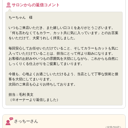
サロンからの返信コメント
ちーちゃん 様
いつもご来店いただき、また嬉しい口コミをありがとうございます。
「何も言わなくてもカラー、カット共に気に入っています」とのお言葉
をいただけて、大変うれしく拝見しました。
毎回安心してお任せいただけていること、そしてカラーもカットも気に
入っていただけていることは、担当にとって何より励みになります。
お客様のお好みやいつもの雰囲気を大切にしながら、これからも自然に
しっくりくる仕上がりをご提案してまいります。
今後も、心地よくお過ごしいただけるよう、当店として丁寧な技術と接
客を大切にしてまいります。
次回のご来店も心よりお待ちしております。
担当：毛利 美文
（※オーナーより返信しました）
さっちーさん
（女性/50代）