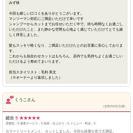
みず様
今回も嬉しい口コミをありがとうございます。
マンツーマン対応にご満足いただけて幸いです
シャンプーからカットまでお任せいただく中で、待ち時間なくお過ごし
いただけたこと、また静かな空間も心地よく感じていただけてとても嬉
しく拝見しました。
髪もスッキリ軽くなり、ご満足いただけたとのお言葉に安心しておりま
す。
これからも似合わせカットはもちろん、店内でも気持ちよくお過ごしい
ただけるよう努めてまいります。
担当スタイリスト：毛利 美文
（※オーナーより返信しました）
くうこさん
（女性/50代/主婦）
総合
5
★
★
★
★
★
雰囲気：
5
接客サービス：
5
技術・仕上がり：
5
メニュー・料金：
5
カラートリートメント、カットしました。今回も綺麗な色で大満足。