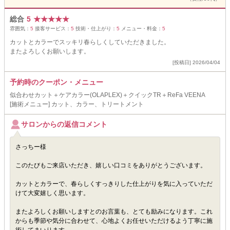
総合
5
★
★
★
★
★
雰囲気：
5
接客サービス：
5
技術・仕上がり：
5
メニュー・料金：
5
カットとカラーでスッキリ春らしくしていただきました。
またよろしくお願いします。
[投稿日] 2026/04/04
予約時のクーポン・メニュー
似合わせカット＋ケアカラー(OLAPLEX)＋クイックTR＋ReFa VEENA
[施術メニュー] カット、カラー、トリートメント
サロンからの返信コメント
さっちー様
このたびもご来店いただき、嬉しい口コミをありがとうございます。
カットとカラーで、春らしくすっきりした仕上がりを気に入っていただ
けて大変嬉しく思います。
またよろしくお願いしますとのお言葉も、とても励みになります。これ
からも季節や気分に合わせて、心地よくお任せいただけるよう丁寧に施