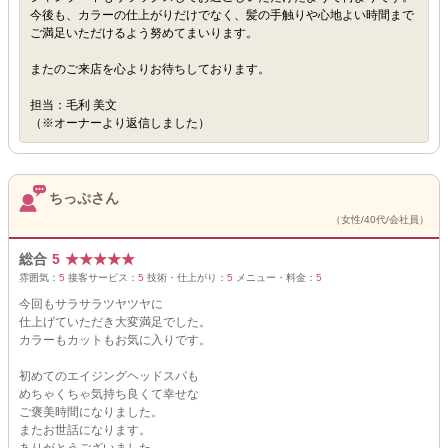
今後も、カラーの仕上がりだけでなく、髪の手触りや心地よい時間まで
ご満足いただけるよう努めてまいります。
またのご来店を心よりお待ちしております。
担当：毛利 美文
（※オーナーより返信しました）
ちっぷさん
（女性/40代/会社員）
総合
5
★
★
★
★
★
雰囲気：
5
接客サービス：
5
技術・仕上がり：
5
メニュー・料金：
5
今回もサラサラツヤツヤに
仕上げていただき大変満足でした。
カラーもカットもお気に入りです。
初めてのエイジングヘッドスパも
めちゃくちゃ気持ち良くて幸せな
ご褒美時間になりました。
またお世話になります。