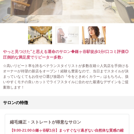
やっと見つけた"と思える運命のサロン◆鎌ヶ谷駅徒歩1分/口コミ評価◎
圧倒的な満足度でリピーター多数♪
☆高いリピート率を誇るベテランスタイリストが多数在籍☆人気店を手掛ける
オーナーが待望の新店をオープン！経験も豊富なので、当日までスタイルが決
まっていなくてもお任せ◎選び放題の『今をときめくカラー』はもちろん、扱
いやすくモチの良いカットでライフスタイルに合わせた最適なデザインをご提
案致します！
サロンの特徴
縮毛矯正・ストレートが得意なサロン
【9:00-21:00☆鎌ヶ谷駅1分】まっすぐなり過ぎない自然体な質感の縮