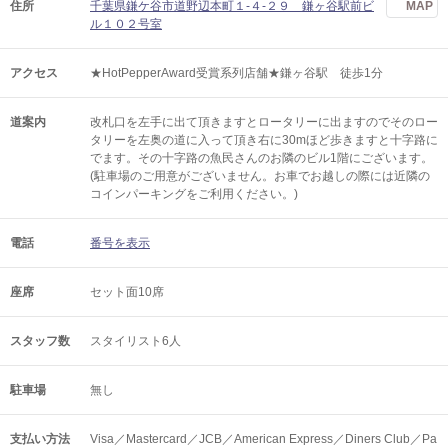
住所
千葉県鎌ケ谷市道野辺本町１-４-２９ 鎌ヶ谷駅前ビ
MAP
ル１０２号室
アクセス
★HotPepperAward受賞系列店舗★鎌ヶ谷駅 徒歩1分
道案内
改札口を左手に出て頂きますとロータリーに出ますのでそのロー
タリーを左奥の道に入って頂き右に30mほど歩きますと十字路に
でます。その十字路の魚民さんのお隣のビル1階にございます。
(駐車場のご用意がございません。お車でお越しの際には近隣の
コインパーキングをご利用ください。)
電話
番号を表示
座席
セット面10席
スタッフ数
スタイリスト6人
駐車場
無し
支払い方法
Visa／Mastercard／JCB／American Express／Diners Club／Pa