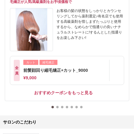
毛矯正が人気/高級薬剤をお手頃価格で
お客様の髪の状態をしっかりとカウンセ
リングしてから薬剤選定♪有名店でも使用
する高級薬剤を惜しまずたっぷりと使用
するから、なめらかで指通りの良いナチ
ュラルストレートに!するんとした指通り
をお楽しみ下さい!
カット
縮毛矯正
全
前髪顔回り縮毛矯正+カット_9000
員
¥9,000
おすすめクーポンをもっと見る
サロンのこだわり