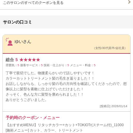
このサロンのすべてのクーポンを見る
サロンの口コミ
サロンPick Up
ゆいさん
（女性/30代前半/会社員）
総合
5
★
★
★
★
★
雰囲気：
5
接客サービス：
5
技術・仕上がり：
5
メニュー・料金：
5
丁寧で親切でした。物腰柔らかいので話しやすいです！
カラーカットトリートメント髪の毛生き返りました！！
お話ししながらも、しっかり髪の毛の方向性を確認してくださったので、想
像以上に髪型を素敵に仕上げていただけました！
さっそく、色んな方に髪型を褒められました！！
ありがとうございました。
[投稿日] 2026/01/14
予約時のクーポン・メニュー
【おすすめMENU】リタッチカラー+カット+TOKIOTr(スチーム付)_11000
[施術メニュー] カット、カラー、トリートメント