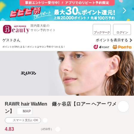
国内最大級の
サロン予約サイト
ブックマーク
ログイン
ゲストさん
ポイントを表示する
ポイントが1%たまる！
ポイントはサロン予約でつかえる！
RAWR hair WaMen 鎌ヶ谷店【ロアー ヘアー ワメ
ン】
MAP
スマート支払いOK
4.83
（459件）