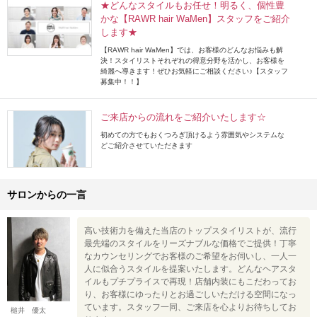
★どんなスタイルもお任せ！明るく、個性豊
かな【RAWR hair WaMen】スタッフをご紹介
します★
【RAWR hair WaMen】では、お客様のどんなお悩みも解
決！スタイリストそれぞれの得意分野を活かし、お客様を
綺麗へ導きます！ぜひお気軽にご相談ください♪【スタッフ
募集中！！】
ご来店からの流れをご紹介いたします☆
初めての方でもおくつろぎ頂けるよう雰囲気やシステムな
どご紹介させていただきます
サロンからの一言
高い技術力を備えた当店のトップスタイリストが、流行
最先端のスタイルをリーズナブルな価格でご提供！丁寧
なカウンセリングでお客様のご希望をお伺いし、一人一
人に似合うスタイルを提案いたします。どんなヘアスタ
イルもプチプライスで再現！店舗内装にもこだわってお
り、お客様にゆったりとお過ごしいただける空間になっ
ています。スタッフ一同、ご来店を心よりお待ちしてお
槌井 優太