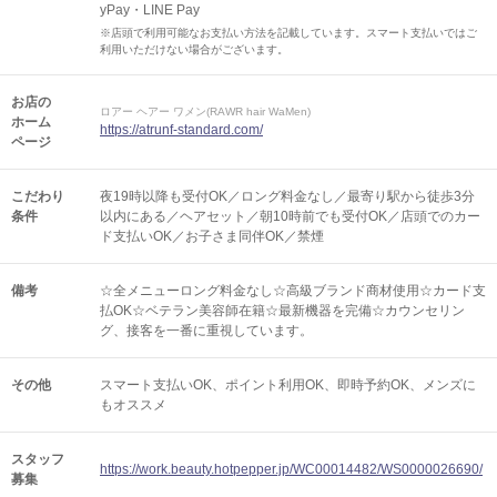
yPay・LINE Pay
※店頭で利用可能なお支払い方法を記載しています。スマート支払いではご
利用いただけない場合がございます。
お店の
ロアー ヘアー ワメン(RAWR hair WaMen)
ホーム
https://atrunf-standard.com/
ページ
こだわり
夜19時以降も受付OK／ロング料金なし／最寄り駅から徒歩3分
条件
以内にある／ヘアセット／朝10時前でも受付OK／店頭でのカー
ド支払いOK／お子さま同伴OK／禁煙
備考
☆全メニューロング料金なし☆高級ブランド商材使用☆カード支
払OK☆ベテラン美容師在籍☆最新機器を完備☆カウンセリン
グ、接客を一番に重視しています。
その他
スマート支払いOK
ポイント利用OK
即時予約OK
メンズに
もオススメ
スタッフ
https://work.beauty.hotpepper.jp/WC00014482/WS0000026690/
募集