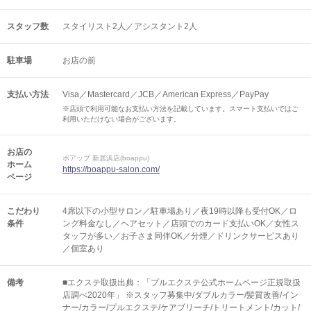
スタッフ数
スタイリスト2人／アシスタント2人
駐車場
お店の前
支払い方法
Visa／Mastercard／JCB／American Express／PayPay
※店頭で利用可能なお支払い方法を記載しています。スマート支払いではご
利用いただけない場合がございます。
お店の
ボアップ 新居浜店(boappu)
ホーム
https://boappu-salon.com/
ページ
こだわり
4席以下の小型サロン／駐車場あり／夜19時以降も受付OK／ロ
条件
ング料金なし／ヘアセット／店頭でのカード支払いOK／女性ス
タッフが多い／お子さま同伴OK／分煙／ドリンクサービスあり
／個室あり
備考
■エクステ取扱出典：「プルエクステ公式ホームページ正規取扱
店調べ2020年」 ※スタッフ募集中/ダブルカラー/髪質改善/イン
ナー/カラー/プルエクステ/ケアブリーチ/トリートメント/カット/