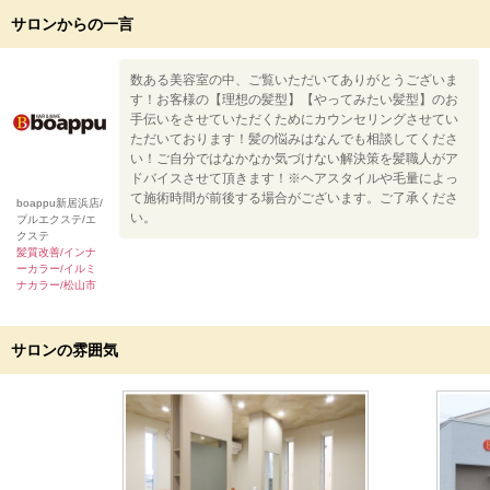
サロンからの一言
数ある美容室の中、ご覧いただいてありがとうございま
す！お客様の【理想の髪型】【やってみたい髪型】のお
手伝いをさせていただくためにカウンセリングさせてい
ただいております！髪の悩みはなんでも相談してくださ
い！ご自分ではなかなか気づけない解決策を髪職人がア
ドバイスさせて頂きます！※ヘアスタイルや毛量によっ
て施術時間が前後する場合がございます。ご了承くださ
boappu新居浜店/
い。
プルエクステ/エ
クステ
髪質改善/インナ
ーカラー/イルミ
ナカラー/松山市
サロンの雰囲気