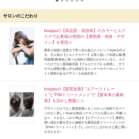
サロンのこだわり
boappuの【高品質・高技術】のカラーとエク
ステでお客様の理想の【透明感・色味・デザ
イン】を実現☆
豊富な知識と提案力で常に先を捉えたトレンドStyleを叶え
る。大人気の【イルミナカラー】を取り扱い☆外国人風/透
明感/艶感/発色と様々な色味と理想のカタチに♪また、カラ
ーだけでなく最高級毛質【プルエクステ】を使用し、サラ
サラな状態が数ヵ月も持続するインナーカラーやハイライ
トと陰影のあるデザインも自由自在☆
boappuの【髪質改善】“エアーストレー
ト”と“PIMトリートメント”で【髪本来の素材
美】を活かし艶髪に☆
デザインだけでなく髪質改善にもこだわった技術でダメー
ジがなく美しいStyleを創出☆ナチュラルな柔らかい印象 に
なり、クセをしっかり伸ばす【エアーストレート】濃密な
潤い成分が髪を芯から修復する最高品質トリートメントの
【PIMトリートメント】でしっかりとしなやかさと髪に潤い
を与えます♪