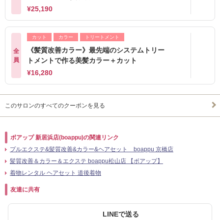
¥25,190
カット
カラー
トリートメント
《髪質改善カラー》最先端のシステムトリー
全
員
トメントで作る美髪カラー＋カット
¥16,280
このサロンのすべてのクーポンを見る
ボアップ 新居浜店(boappu)の関連リンク
プルエクステ&髪質改善&カラー&ヘアセット boappu 京橋店
髪質改善＆カラー＆エクステ boappu松山店 【ボアップ】
着物レンタル ヘアセット 道後着物
友達に共有
LINEで送る