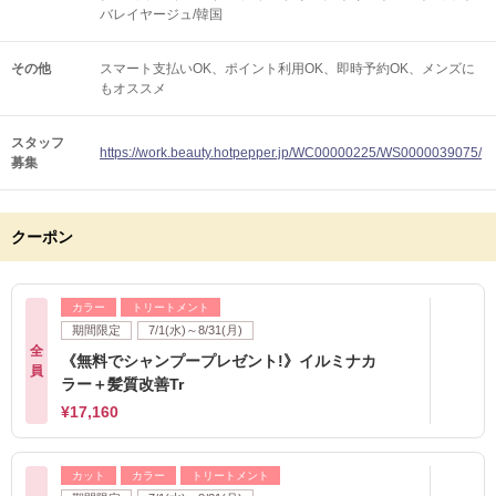
バレイヤージュ/韓国
その他
スマート支払いOK
ポイント利用OK
即時予約OK
メンズに
もオススメ
スタッフ
https://work.beauty.hotpepper.jp/WC00000225/WS0000039075/
募集
クーポン
カラー
トリートメント
期間限定
7/1(水)～8/31(月)
全
《無料でシャンプープレゼント!》イルミナカ
員
ラー＋髪質改善Tr
¥17,160
カット
カラー
トリートメント