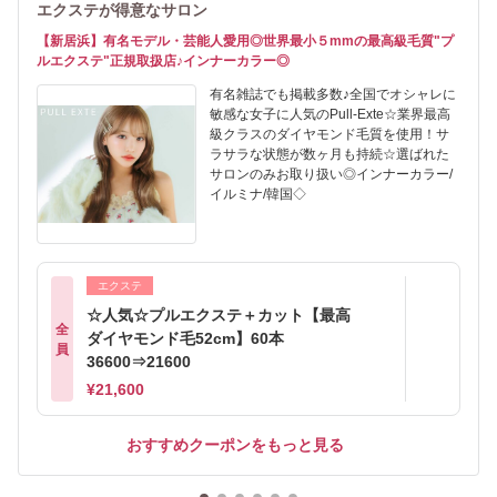
エクステが得意なサロン
【新居浜】有名モデル・芸能人愛用◎世界最小５mmの最高級毛質"プ
ルエクステ"正規取扱店♪インナーカラー◎
有名雑誌でも掲載多数♪全国でオシャレに
敏感な女子に人気のPull-Exte☆業界最高
級クラスのダイヤモンド毛質を使用！サ
ラサラな状態が数ヶ月も持続☆選ばれた
サロンのみお取り扱い◎インナーカラー/
イルミナ/韓国◇
エクステ
☆人気☆プルエクステ＋カット【最高
全
ダイヤモンド毛52cm】60本
員
36600⇒21600
¥21,600
おすすめクーポンをもっと見る