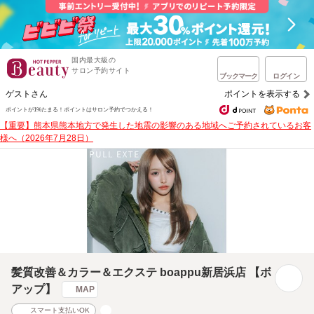
国内最大級の
サロン予約サイト
ブックマーク
ログイン
ゲストさん
ポイントを表示する
ポイントが1%たまる！
ポイントはサロン予約でつかえる！
【重要】熊本県熊本地方で発生した地震の影響のある地域へご予約されているお客
様へ（2026年7月28日）
髪質改善＆カラー＆エクステ boappu新居浜店 【ボ
アップ】
MAP
スマート支払いOK