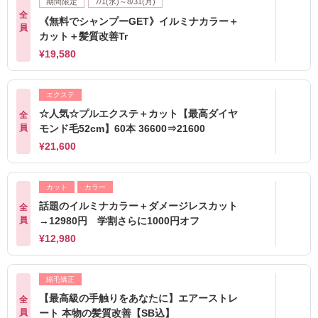
期間限定
7/1(水)～8/31(月)
全
《無料でシャンプーGET》イルミナカラー＋
員
カット＋髪質改善Tr
¥19,580
エクステ
☆人気☆プルエクステ＋カット【最高ダイヤ
全
員
モンド毛52cm】60本 36600⇒21600
¥21,600
カット
カラー
話題のイルミナカラー＋ダメージレスカット
全
員
→12980円 学割さらに1000円オフ
¥12,980
縮毛矯正
【最高級の手触りをあなたに】エアーストレ
全
員
ート 本物の髪質改善【SB込】