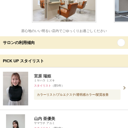
居心地のいい明るい店内でごゆっくりお過ごしください
サロンの利用傾向
PICK UP スタイリスト
宮原 瑞姫
ミヤハラ ミズキ
スタイリスト
（歴3年）
カラーリスト/プルエクステ/透明感カラー/髪質改善
山内 亜優美
ヤマウチ アユミ