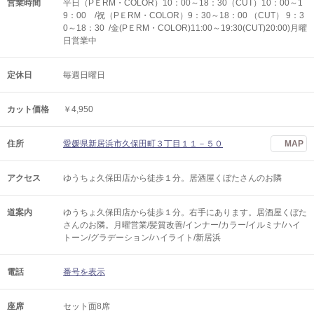
営業時間
平日（PＥRM・COLOR）10：00～18：30（CUT）10：00～1
9：00 /祝（PＥRM・COLOR）9：30～18：00 （CUT） 9：3
0～18：30 /金(PＥRM・COLOR)11:00～19:30(CUT)20:00)月曜
日営業中
定休日
毎週日曜日
カット価格
￥4,950
住所
愛媛県新居浜市久保田町３丁目１１－５０
MAP
アクセス
ゆうちょ久保田店から徒歩１分。居酒屋くぼたさんのお隣
道案内
ゆうちょ久保田店から徒歩１分。右手にあります。居酒屋くぼた
さんのお隣。月曜営業/髪質改善/インナー/カラー/イルミナ/ハイ
トーン/グラデーション/ハイライト/新居浜
電話
番号を表示
座席
セット面8席