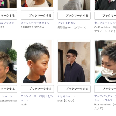
クマークする
ブックマークする
ブックマークする
ブックマ
/2blo アシメ☆
メッシュカラースタイル
ソフトモヒカン
七三フェードショ
ERS
BARBERS STORIA
美容室green【グリーン】
Coiffure Mim
アフィール ミマ 
クマークする
ブックマークする
ブックマークする
ブックマ
ーショート
アシンメトリー+刈り上げシ
くせ毛ショート
アップバングツー
ョート
ショートウルフ
pa&private sal
kruh【クルフ】
moth
Hair room No
ムノア】