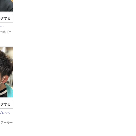
ークする
ート
a 鳴門店【コ
】
ークする
ブロック
a【ヘアールー