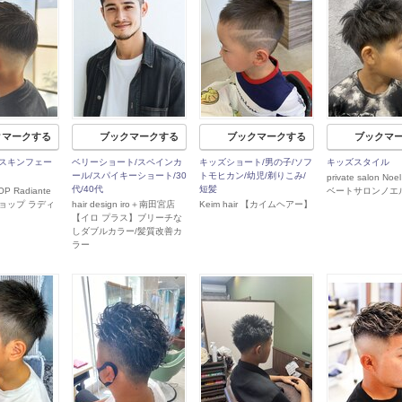
クマークする
ブックマークする
ブックマークする
ブックマ
スキンフェー
ベリーショート/スペインカ
キッズショート/男の子/ソフ
キッズスタイル
ール/スパイキーショート/30
トモヒカン/幼児/剃りこみ/
private salon N
代/40代
短髪
P Radiante
ベートサロンノエ
ョップ ラディ
hair design iro＋南田宮店
Keim hair 【カイムヘアー】
【イロ プラス】ブリーチな
しダブルカラー/髪質改善カ
ラー