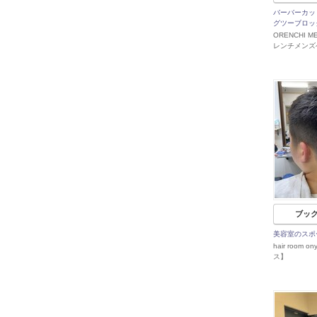
バーバーカッ
グツーブロッ
ORENCHI M
レンチメンズ
ブッ
美容室のスポ
hair room 
ス】