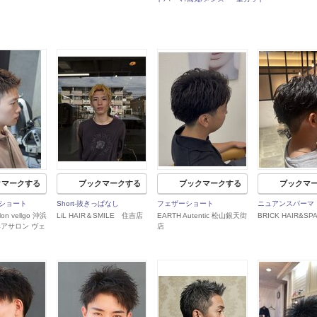
クマークする
ブックマークする
ブックマークする
ブックマ
ショート
Short-抜きっぱなし
フェザーショート
ニュアンスパーマ
alon vellgo 沖浜
LiL HAIR＆SMILE 住吉店
EARTH Autentic 松山銀天街
BRICK HAIR&SP
ヘアサロン ヴェ
店