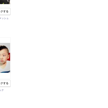
ークする
メッシュ
ークする
ック