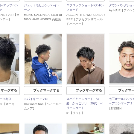
ト/アップバン
ジェットモヒカン／ハイト
２ブロックショート×スキン
ダウンバングショ
ク
ーン
フェード
Ay HAIR【アイ
EN'S HAIR【オ
MEN'S SALON/BARBER BI
ACCEPT THE WORLD BAR
ヘアー】
NGO HAIR WORKS 高松店
BER【アクセプトザワール
ドバーバー】
クマークする
ブックマークする
ブックマークする
ブックマ
ーツ刈り
スパイキーアフロ
スパイキーショート 短
七三オールバック
髪 かっこいい 20代 ベ
ヘアコンマヘア２
onyx 【オニキ
Hair room Noa【ヘアールー
リーショート
ムノア】
LENGEN
lit.【リット】