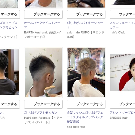
クマークする
ブックマークする
ブックマークする
ブックマ
ズ☆ツーブロ
オールバックツイストパー
刈り上げスパイキーショー
スキンフェード＋
ングモヒカン
マ
ト
カラー
EARTH Authentic 高松レイ
salon de RUPO【サロンド
hair`s OWL
【ディグラント】
ンボーロード店
ルポ】
クマークする
ブックマークする
ブックマークする
ブックマ
ン。
刈り上げソフトモヒカン
金髪マッシュ刈り上げフェ
アシメ・ツーブロ
ードスタイルアップバング
AIR
HairSalon Respato【ヘアー
BRIDGE hair
短髪束感
サロンレスペート】
hair Re:dress