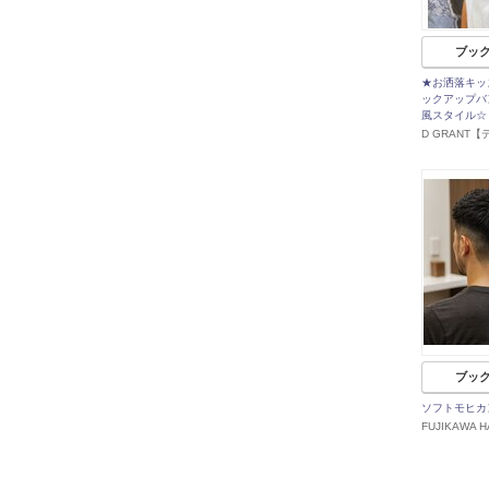
ブッ
★お洒落キッ
ックアップバ
風スタイル☆
D GRANT
ブッ
ソフトモヒカ
FUJIKAWA H