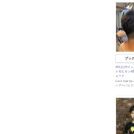
ブッ
♯刈上げ♯メ
トモヒカン♯
ェード
Loco hair b
ヘアーバイク