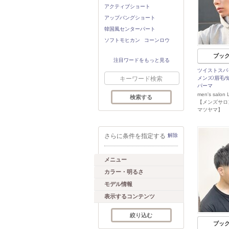
アクティブショート
アップバングショート
韓国風センターパート
ソフトモヒカン
コーンロウ
ブッ
注目ワードをもっと見る
ツイストスパ
メンズ/眉毛/
パーマ
men's salo
【メンズサロ
マツヤマ】
さらに条件を指定する
解除
メニュー
カラー・明るさ
モデル情報
表示するコンテンツ
ブッ