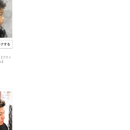
ークする
oel【プライ
ル】