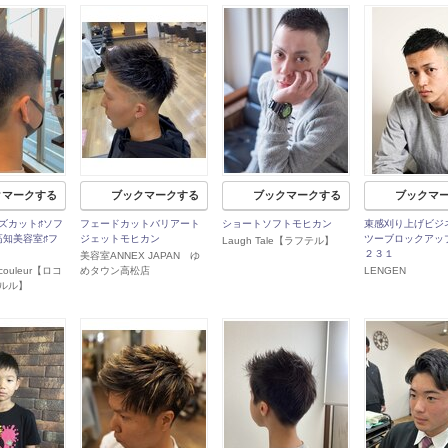
クマークする
ブックマークする
ブックマークする
ブックマ
ンズカット♯ソフ
フェードカットバリアート
ショートソフトモヒカン
束感刈り上げビジ
高知美容室♯フ
ジェットモヒカン
ツーブロックアッ
Laugh Tale【ラフテル】
２３１
美容室ANNEX JAPAN ゆ
y couleur【ロコ
めタウン高松店
LENGEN
ルル】