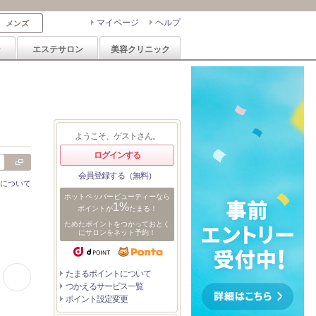
マイページ
ヘルプ
メンズ
ン
エステサロン
美容クリニック
ようこそ、ゲストさん。
ログインする
会員登録する（無料）
について
ホットペッパービューティーなら
1%
ポイントが
たまる！
ためたポイントをつかっておとく
にサロンをネット予約！
0:16
0:06
0:13
スパイキーショート×
ハイトーンスパイキー
スパイキーフェード
たまるポイントについて
0:29
シルバー
つかえるサービス一覧
○スパイキーショート/
ポイント設定変更
ボックスショート/ア
クティブショート