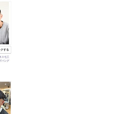
ークする
ネス七三
プバング