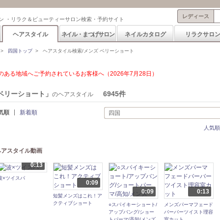
レディース
ン ・リラク＆ビューティーサロン検索・予約サイト
ヘアスタイル
ネイル・まつげサロン
ネイルカタログ
リラクサロ
>
四国トップ
>
ヘアスタイル検索/メンズ ベリーショート
ある地域へご予約されているお客様へ（2026年7月28日）
ベリーショート」
6945件
のヘアスタイル
気順
新着順
四国
人気順
P ヘアスタイル動画
0:13
波×ツイスパ
0:09
0:09
0:13
短髪メンズはこれ！ア
クティブショート
○スパイキーショート/
メンズパーマフェード
アップバング/ショー
バーバーツイスト理容
トパーマ/高知/メンズ
室カット