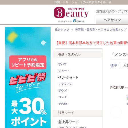
四国、ベリーショートの人気順スタイル一覧
国内最大級のヘアサロ
ヘアサロン
総合トップ
>
美容院・美容室・ヘアサロン検索トップ
【重要】熊本県熊本地方で発生した地震の影響の
「メンズ
長さ・スタイル
すべて
標準
人
ショート
ベリーショート
ミディアム
PICK U
ボウズ
ロング
その他
注目ワード
急上昇ワード
ツーブロックショート