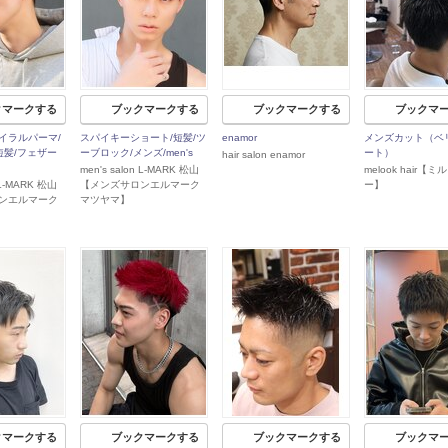
クマークする
ブックマークする
ブックマークする
ブックマ
イラルパーマ/
スパイキーショート/短髪/ツ
enamor
メンズカット（ベ
短髪/フェザー
ーブロック/メンズ/men's
ート）
hair salon enamor
men's salon L-MARK 松山
melook hair【
n L-MARK 松山
【メンズサロンエルマーク
ー】
ンエルマーク
マツヤマ】
クマークする
ブックマークする
ブックマークする
ブックマ