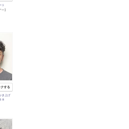
ート
ヘアー】
ークする
かき上げ
３８