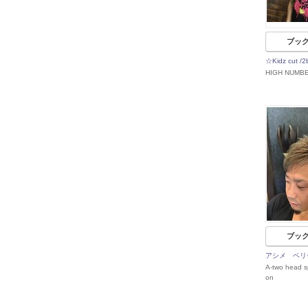
ブッ
☆Kidz cut 
HIGH NUMB
ブッ
アシメ ベリ
A-two head s
on