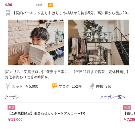
4.96
（54件）
【契約パーキングあり】はりまや橋駅から徒歩5分。高知駅から徒歩10
分
|髪カリスマ受賞サロン|ご褒美を日常に。【平日21時まで営業、定休日無し】
お仕事終わりに贅沢時間を。
カット
￥5,000
ブログ
152件
席数
3席
クーポン
クーポン一覧へ
新規
新規
【ご新規様限定】似合わせカット＋ケアカラー＋TR
【癒し
￥11,000
￥7,30