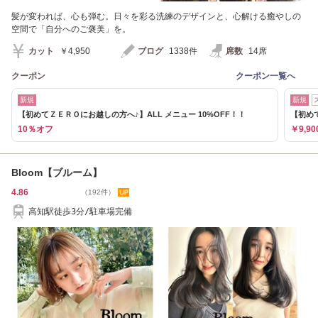
髪が変われば、心も弾む。日々を彩る洗練のデザインと、心解ける癒やしの
空間で「自分へのご褒美」を。
カット
￥4,950
ブログ
1338件
席数
14席
クーポン
クーポン一覧へ
新規
新規
【初めてＺＥＲＯにお越しの方へ♪】ALL メニュー 10%OFF！！
【初め
10％オフ
￥9,90
Bloom【ブルーム】
4.86
（192件）
高知駅徒歩3分/駐車場完備