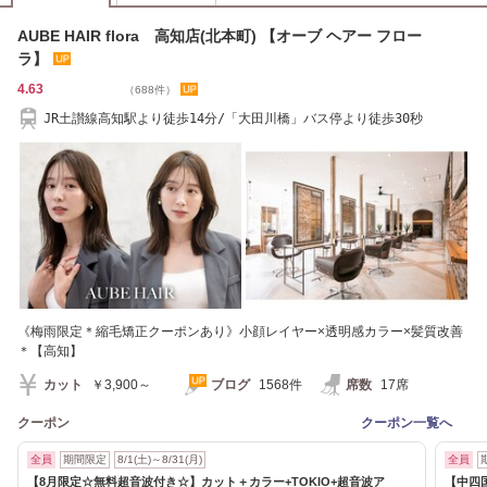
AUBE HAIR flora 高知店(北本町) 【オーブ ヘアー フロー
ラ】
4.63
（688件）
JR土讃線高知駅より徒歩14分/「大田川橋」バス停より徒歩30秒
《梅雨限定＊縮毛矯正クーポンあり》小顔レイヤー×透明感カラー×髪質改善
＊【高知】
カット
￥3,900～
ブログ
1568件
席数
17席
クーポン
クーポン一覧へ
全員
期間限定
8/1(土)～8/31(月)
全員
【8月限定☆無料超音波付き☆】カット＋カラー+TOKIO+超音波ア
【中四