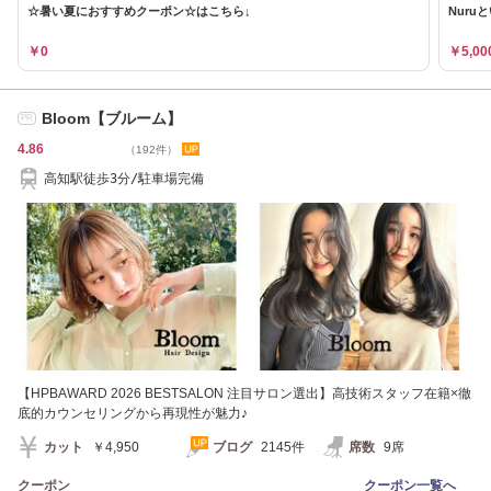
☆暑い夏におすすめクーポン☆はこちら↓
Nuru
￥0
￥5,00
Bloom【ブルーム】
PR
4.86
（192件）
高知駅徒歩3分/駐車場完備
【HPBAWARD 2026 BESTSALON 注目サロン選出】高技術スタッフ在籍×徹
底的カウンセリングから再現性が魅力♪
カット
￥4,950
ブログ
2145件
席数
9席
クーポン
クーポン一覧へ