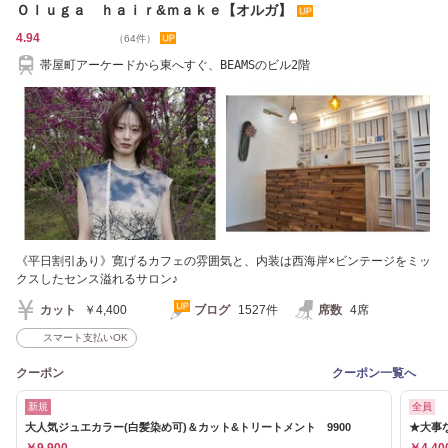
Ｏｌｕｇａ ｈａｉｒ&ｍａｋｅ【オルガ】
4.94
（64件）
帯屋町アーケードから東へすぐ、BEAMSのビル2階
《平日割引あり》寛げるカフェの雰囲気と、内装は西海岸×ビンテージをミッ
クスしたセンス溢れるサロン♪
カット
￥4,400
ブログ
1527件
席数
4席
スマート支払いOK
クーポン
クーポン一覧へ
新規
全員
大人気ジュエカラー(白髪染め可)＆カット&トリートメント 9900
★大事