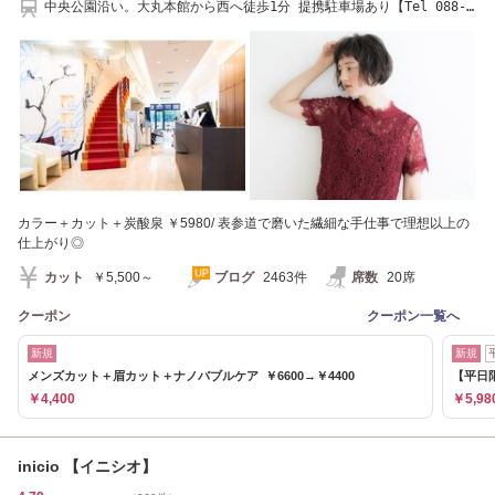
中央公園沿い。大丸本館から西へ徒歩1分 提携駐車場あり【Tel 088-
820-1001】
カラー＋カット＋炭酸泉 ￥5980/ 表参道で磨いた繊細な手仕事で理想以上の
仕上がり◎
カット
￥5,500～
ブログ
2463件
席数
20席
クーポン
クーポン一覧へ
新規
新規
メンズカット＋眉カット＋ナノバブルケア ￥6600→￥4400
【平日限
￥4,400
￥5,98
inicio 【イニシオ】