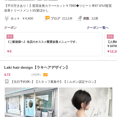
【平日空きあり！】髪質改善カラー×カット￥7980◆リピート率87.6%!!髪質
改善トリートメント/白髪ぼかし
カット
￥4,400
ブログ
2111件
席数
12席
クーポン
クーポン一覧へ
新規
新規
《ご新規様へ》当店のオススメ髪質改善メニューです↓
【人気
￥1870
￥0
￥12,1
Laki hair design【ラキヘアデザイン】
4.72
（232件）
【当日予約OK☆】【スタッフ募集中】【ミルボン認定サロン】