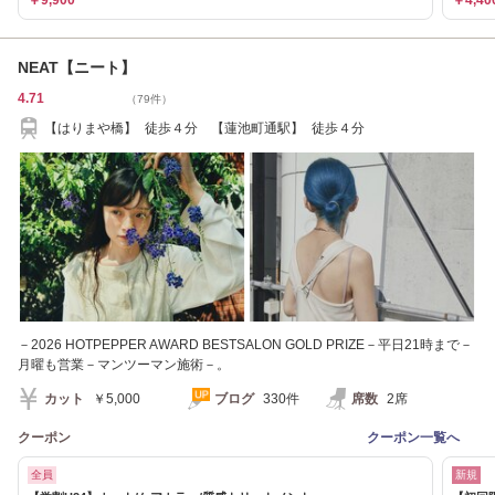
￥9,900
￥4,40
NEAT【ニート】
4.71
（79件）
【はりまや橋】 徒歩４分 【蓮池町通駅】 徒歩４分
－2026 HOTPEPPER AWARD BESTSALON GOLD PRIZE－平日21時まで－
月曜も営業－マンツーマン施術－。
カット
￥5,000
ブログ
330件
席数
2席
クーポン
クーポン一覧へ
全員
新規