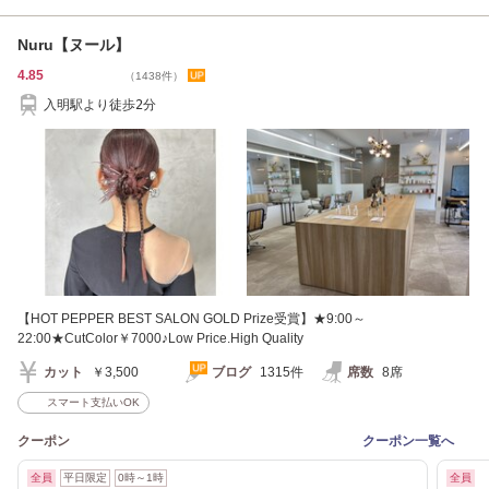
Nuru【ヌール】
4.85
（1438件）
入明駅より徒歩2分
【HOT PEPPER BEST SALON GOLD Prize受賞】★9:00～
22:00★CutColor￥7000♪Low Price.High Quality
カット
￥3,500
ブログ
1315件
席数
8席
スマート支払いOK
クーポン
クーポン一覧へ
全員
平日限定
0時～1時
全員