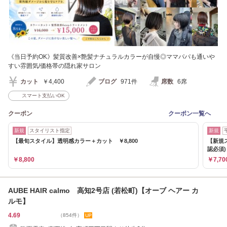
《当日予約OK》髪質改善×艶髪ナチュラルカラーが自慢◎ママパパも通いや
すい雰囲気/価格帯の隠れ家サロン
カット
￥4,400
ブログ
971件
席数
6席
スマート支払いOK
クーポン
クーポン一覧へ
新規
スタイリスト指定
新規
【最旬スタイル】透明感カラー＋カット ￥8,800
【新規
認必須)
￥8,800
￥7,70
AUBE HAIR calmo 高知2号店 (若松町)【オーブ ヘアー カ
ルモ】
4.69
（854件）