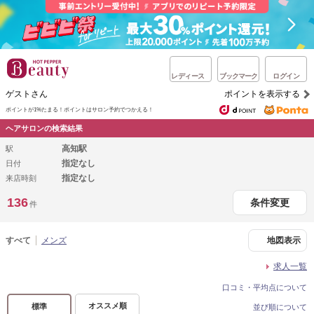
レディース
ブックマーク
ログイン
ゲストさん
ポイントを表示する
ポイントが1%たまる！
ポイントはサロン予約でつかえる！
ヘアサロンの検索結果
高知駅
駅
指定なし
日付
指定なし
来店時刻
136
条件変更
件
すべて
メンズ
地図表示
求人一覧
口コミ・平均点について
オススメ順
標準
並び順について