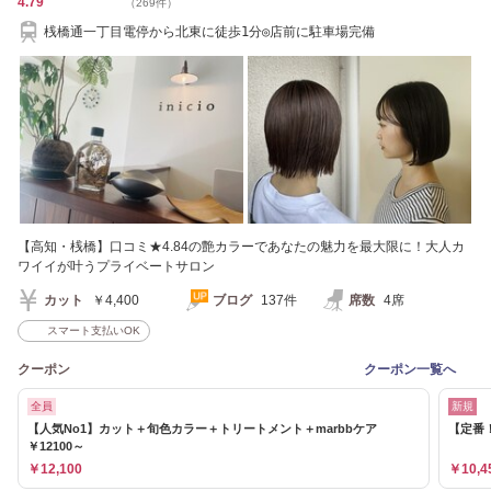
4.79
（269件）
桟橋通一丁目電停から北東に徒歩1分◎店前に駐車場完備
【高知・桟橋】口コミ★4.84の艶カラーであなたの魅力を最大限に！大人カ
ワイイが叶うプライベートサロン
カット
￥4,400
ブログ
137件
席数
4席
スマート支払いOK
クーポン
クーポン一覧へ
全員
新規
【人気No1】カット＋旬色カラー＋トリートメント＋marbbケア
【定番！
￥12100～
￥12,100
￥10,4