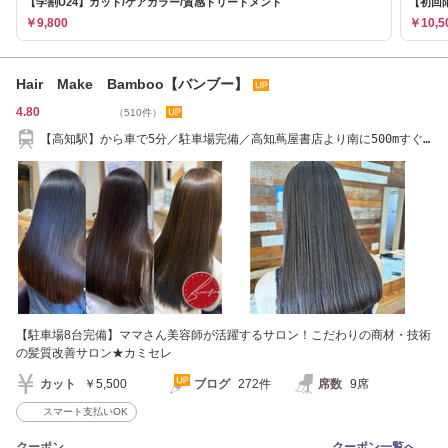
【学割U24】カット/ケアカラー/質感トリートメント
【初回
￥9,800
￥10,5
Hair Make Bamboo【バンブー】
4.80
（510件）
【高知駅】から車で5分／駐車場完備／高知蔦屋書店より南に500mすぐ
です！
【駐車場8台完備】ママさん美容師が活躍するサロン！こだわりの商材・技術
の髪質改善サロン★カミセレ
カット
￥5,500
ブログ
272件
席数
9席
スマート支払いOK
クーポン
クーポン一覧へ