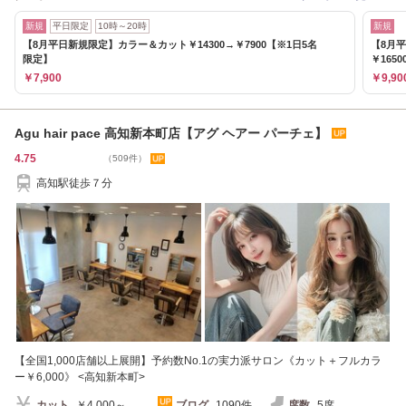
新規
平日限定
10時～20時
新規
【8月平日新規限定】カラー＆カット￥14300→￥7900【※1日5名
【8月
限定】
￥1650
￥7,900
￥9,90
Agu hair pace 高知新本町店【アグ ヘアー パーチェ】
4.75
（509件）
高知駅徒歩７分
【全国1,000店舗以上展開】予約数No.1の実力派サロン《カット＋フルカラ
ー￥6,000》 <高知新本町>
カット
￥4,000～
ブログ
1090件
席数
5席