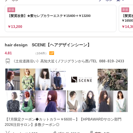
新規
新規
【髪質改善】★髪セレブカラーエステ￥15400⇒￥13200
【髪質
￥1650
￥13,200
￥14,3
hair design SCENE【ヘアデザインシーン】
4.81
（104件）
《土佐道路沿い》高知大近く/フジグランから西/TEL 088-819-2433
【7月限定クーポン◆カットカラー￥6600～】【HPBAWARDサロン部門
2026注目サロン】多数クーポン◎