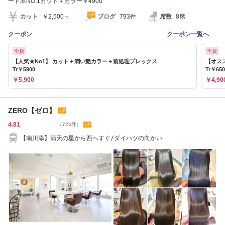
ート率NO.1カット＋カラー￥4900
カット
￥2,500～
ブログ
793件
席数
8席
クーポン
クーポン一覧へ
全員
全員
【人気★No1】 カット＋潤い艶カラー＋前処理プレックス
【オス
Tr￥5900
Tr￥65
￥5,900
￥4,90
ZERO【ゼロ】
4.81
（724件）
【南川添】満天の星から西へすぐ/ダイハツの向かい