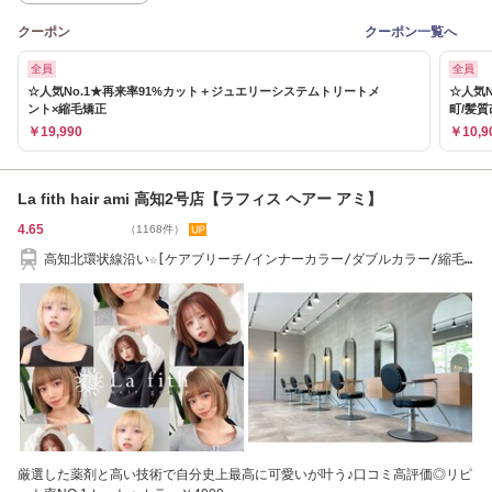
クーポン
クーポン一覧へ
全員
全員
☆人気No.1★再来率91%カット＋ジュエリーシステムトリートメ
☆人気N
ント×縮毛矯正
町/髪質
￥19,990
￥10,9
La fith hair ami 高知2号店【ラフィス ヘアー アミ】
4.65
（1168件）
高知北環状線沿い☆[ケアブリーチ/インナーカラー/ダブルカラー/縮毛
矯正/髪質改善]
厳選した薬剤と高い技術で自分史上最高に可愛いが叶う♪口コミ高評価◎リピ