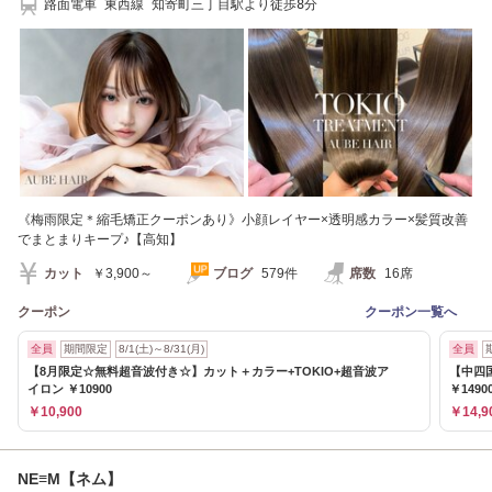
路面電車 東西線 知寄町三丁目駅より徒歩8分
《梅雨限定＊縮毛矯正クーポンあり》小顔レイヤー×透明感カラー×髪質改善
でまとまりキープ♪【高知】
カット
￥3,900～
ブログ
579件
席数
16席
クーポン
クーポン一覧へ
全員
期間限定
8/1(土)～8/31(月)
全員
【8月限定☆無料超音波付き☆】カット＋カラー+TOKIO+超音波ア
【中四
イロン ￥10900
￥1490
￥10,900
￥14,9
NE≡M【ネム】