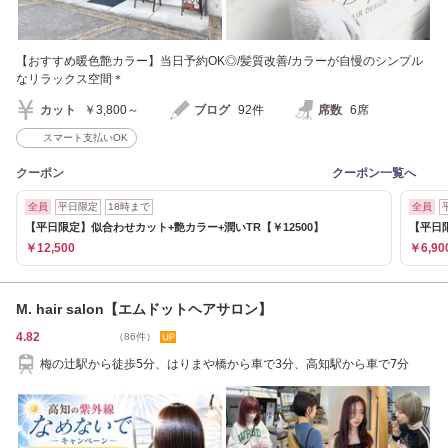
【おすすめ暖色艶カラー】当日予約OK◎/髪質改善/カラーが自慢のシンプル
なリラックス空間＊
カット
￥3,800～
ブログ
92件
席数
6席
スマート支払いOK
クーポン
クーポン一覧へ
全員
平日限定
18時まで
全員
【平日限定】似合わせカット+艶カラー+潤いTR【￥12500】
【平日
￥12,500
￥6,90
M. hair salon【エムドットヘアサロン】
4.82
（86件）
梅の辻駅から徒歩5分、はりまや橋から車で3分、高知駅から車で7分