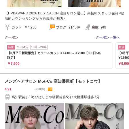
【HPBAWARD 2026 BESTSALON 注目サロン選出】高技術スタッフ在籍×徹
底的カウンセリングから再現性が魅力♪
カット
￥4,950
ブログ
2145件
席数
9席
クーポン
クーポン一覧へ
新規
平日限定
10時～20時
新規
【8月平日新規限定】カラー＆カット￥14300→￥7900【※1日5名
【8月
限定】
￥1650
￥7,900
￥9,90
メンズヘアサロン Mot-Co 高知帯屋町【モットコウ】
4.91
（250件）
高知駅徒歩10分/はりまや橋駅徒歩5分/大橋通駅徒歩3分