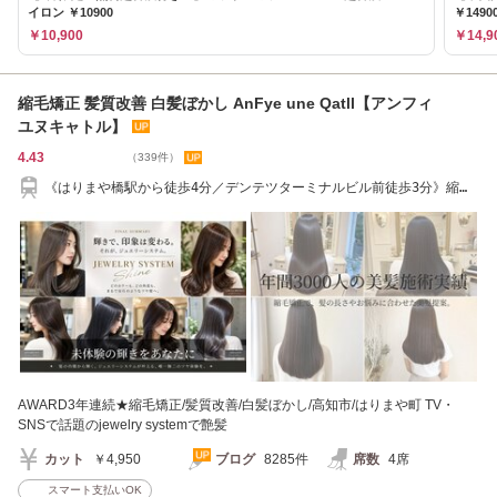
イロン ￥10900
￥1490
￥10,900
￥14,9
縮毛矯正 髪質改善 白髪ぼかし AnFye une Qatll【アンフィ
ユヌキャトル】
4.43
（339件）
《はりまや橋駅から徒歩4分／デンテツターミナルビル前徒歩3分》縮毛
矯正/髪質改善
AWARD3年連続★縮毛矯正/髪質改善/白髪ぼかし/高知市/はりまや町 TV・
SNSで話題のjewelry systemで艶髪
カット
￥4,950
ブログ
8285件
席数
4席
スマート支払いOK