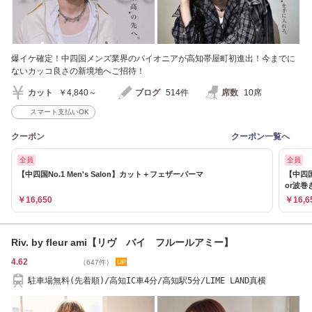
爆イケ確定！中四国メンズ業界のパイオニアが高知帯屋町初進出！今までに
ないカッコ良さの新境地へご招待！
カット
￥4,840～
ブログ
514件
席数
10席
スマート支払いOK
クーポン
クーポン一覧へ
全員
全員
【中四国No.1 Men's Salon】カット＋フェザーパーマ
【中四国
or波巻
￥16,650
￥16,6
Riv. by fleur ami【リヴ バイ フルールアミー】
4.62
（647件）
駐車場無料(先着順)/高知IC車4分/高知駅5分/LIME LAND真横