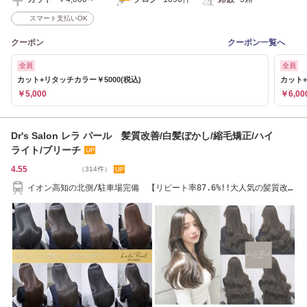
スマート支払いOK
クーポン
クーポン一覧へ
全員
全員
カット+リタッチカラー￥5000(税込)
カット+
￥5,000
￥6,00
Dr's Salon レラ パール 髪質改善/白髪ぼかし/縮毛矯正/ハイ
ライト/ブリーチ
4.55
（314件）
イオン高知の北側/駐車場完備 【リピート率87.6%!!大人気の髪質改善
特化ヘアサロン】