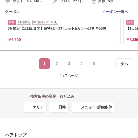
カット
￥4,000～
ブログ
661件
席数
5席
クーポン
クーポン一覧へ
新規
期間限定
8/7(金)～8/31(月)
新規
8月限定【1日2組まで】超特別♪ぜひ♪カット&カラー&TR ￥6600
【1日3
￥6,600
￥3,85
1
2
3
4
5
次へ
1 / 7ページ
検索条件の変更・絞り込み
エリア
日時
メニュー･詳細条件
ヘアトップ