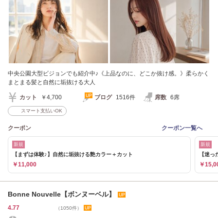
中央公園大型ビジョンでも紹介中♪《上品なのに、どこか抜け感。》柔らかく
まとまる髪と自然に垢抜ける大人
カット
￥4,700
ブログ
1516件
席数
6席
スマート支払いOK
クーポン
クーポン一覧へ
新規
新規
【まずは体験♪】自然に垢抜ける艶カラー＋カット
【迷っ
￥11,000
￥15,0
Bonne Nouvelle【ボンヌーベル】
4.77
（1050件）