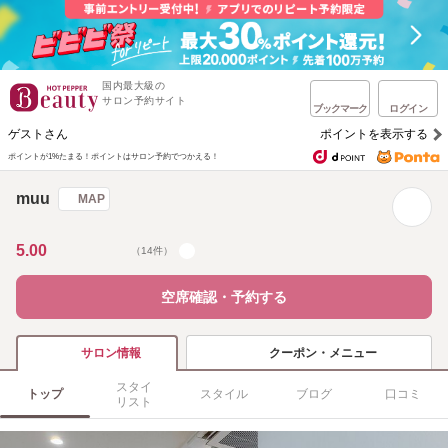
国内最大級の
サロン予約サイト
ブックマーク
ログイン
ゲストさん
ポイントを表示する
ポイントが1%たまる！
ポイントはサロン予約でつかえる！
muu
MAP
5.00
（14件）
空席確認・予約する
クーポン・メニュー
サロン情報
スタイ
トップ
スタイル
ブログ
口コミ
リスト