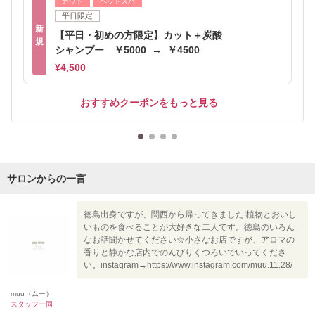
カット
ヘッドスパ
平日限定
新
【平日・初めの方限定】カット＋炭酸
規
シャンプー ￥5000 → ￥4500
¥4,500
おすすめクーポンをもっと見る
サロンからの一言
徳島出身ですが、関西から帰ってきました!植物とおいし
いものを食べることが大好きな二人です。徳島のいろん
なお話聞かせてください☆小さなお店ですが、アロマの
香りと静かな店内でのんびりくつろいでいってくださ
い。instagram→https://www.instagram.com/muu.11.28/
muu（ムー）
スタッフ一同