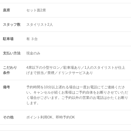
座席
セット面2席
スタッフ数
スタイリスト2人
駐車場
有 ３台
支払い方法
現金のみ
こだわり
4席以下の小型サロン／駐車場あり／1人のスタイリストが仕上
条件
げまで担当／禁煙／ドリンクサービスあり
備考
予約時間を10分以上遅れる場合は一度お電話にてご連絡くださ
い。キャンセルが続くお客様はご予約自体をお断りさせていただ
く場合がございます。ご予約以外の営業のお電話はかたくお断り
します。
その他
ポイント利用OK
即時予約OK