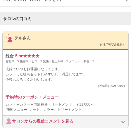
サロンの口コミ
サロンPick Up
テルさん
（女性/50代/会社員）
総合
5
★
★
★
★
★
雰囲気：
5
接客サービス：
5
技術・仕上がり：
5
メニュー・料金：
5
夫婦でいつもお世話になってます。
カットした後もセットしやすいし、満足してます。
今後もよろしくお願いします。
[投稿日] 2026/05/01
予約時のクーポン・メニュー
カット＋カラー＋内部補修トリートメント ￥11,000～
[施術メニュー] カット、カラー、トリートメント
サロンからの返信コメントを見る