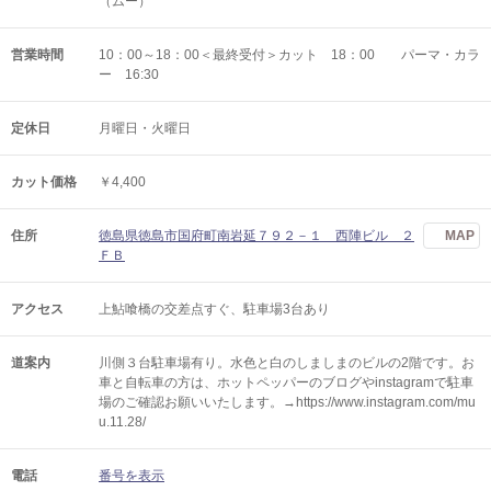
（ムー）
営業時間
10：00～18：00＜最終受付＞カット 18：00 パーマ・カラ
ー 16:30
定休日
月曜日・火曜日
カット価格
￥4,400
住所
徳島県徳島市国府町南岩延７９２－１ 西陣ビル ２
MAP
ＦＢ
アクセス
上鮎喰橋の交差点すぐ、駐車場3台あり
道案内
川側３台駐車場有り。水色と白のしましまのビルの2階です。お
車と自転車の方は、ホットペッパーのブログやinstagramで駐車
場のご確認お願いいたします。→https://www.instagram.com/mu
u.11.28/
電話
番号を表示