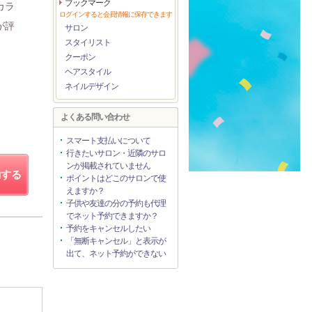
ブックマーク
カラ
ログインすると会員情報に保存できます
が評
サロン
スタイリスト
クーポン
ヘアスタイル
ネイルデザイン
よくある問い合わせ
スマート支払いについて
行きたいサロン・近隣のサロ
ンが掲載されていません
約する
ポイントはどこのサロンで使
えますか？
子供や友達の分の予約も代理
でネット予約できますか？
予約をキャンセルしたい
「無断キャンセル」と表示が
出て、ネット予約ができない