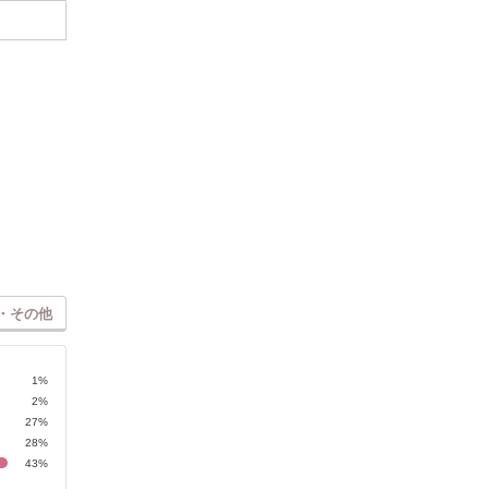
・その他
1%
2%
27%
28%
43%