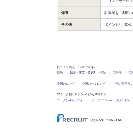
ドリンクサービ
備考
駐車場をご利用
その他
ポイント利用OK
口コミ平均点：
5.00
（32件）
広島
段原・東雲・皆実町・宇品
広島県
広
全国のロング
中国のセミロング
中国の顔周り
アミーク髪サロン(amik)の近隣サロン
コーク(coke)
|
フィードヘアー(FEED hair)
|
カヌン(Kanu