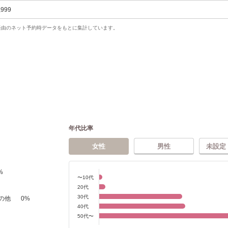
,999
uty経由のネット予約時データをもとに集計しています。
年代比率
女性
男性
未設定
%
〜10代
20代
30代
の他
0
%
40代
50代〜