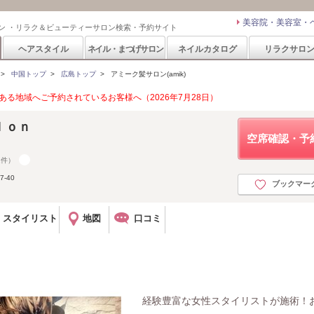
美容院・美容室・
ン ・リラク＆ビューティーサロン検索・予約サイト
ヘアスタイル
ネイル・まつげサロン
ネイルカタログ
リラクサロ
>
中国トップ
>
広島トップ
>
アミーク髪サロン(amik)
る地域へご予約されているお客様へ（2026年7月28日）
ｌｏｎ
空席確認・予
2件）
-40
ブックマー
スタイリスト
地図
口コミ
経験豊富な女性スタイリストが施術！