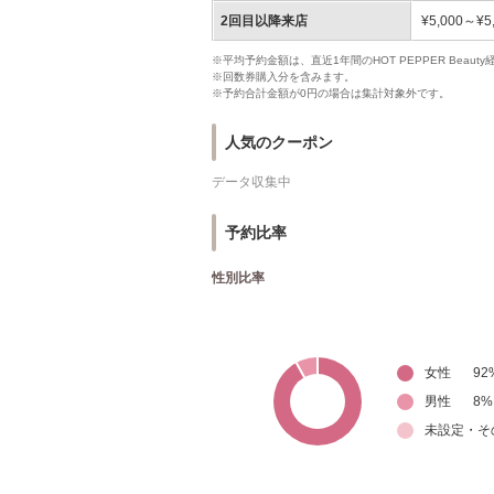
2回目以降来店
¥5,000～¥5
※平均予約金額は、直近1年間のHOT PEPPER Bea
※回数券購入分を含みます。
※予約合計金額が0円の場合は集計対象外です。
人気のクーポン
データ収集中
予約比率
性別比率
女性
92
男性
8
%
未設定・そ