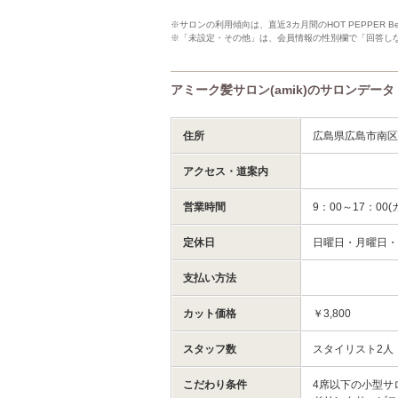
※サロンの利用傾向は、直近3カ月間のHOT PEPPER 
※「未設定・その他」は、会員情報の性別欄で「回答し
アミーク髪サロン(amik)のサロンデータ
住所
広島県広島市南区東
アクセス・道案内
営業時間
9：00～17：0
定休日
日曜日・月曜日
支払い方法
カット価格
￥3,800
スタッフ数
スタイリスト2人
こだわり条件
4席以下の小型サ