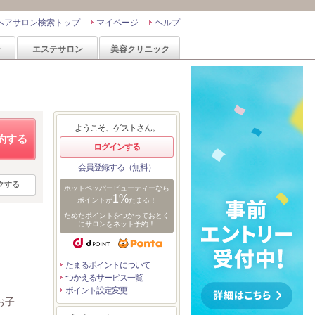
ヘアサロン検索トップ
マイページ
ヘルプ
ン
エステサロン
美容クリニック
ようこそ、ゲストさん。
約する
ログインする
会員登録する（無料）
クする
ホットペッパービューティーなら
1%
ポイントが
たまる！
ためたポイントをつかっておとく
にサロンをネット予約！
たまるポイントについて
つかえるサービス一覧
ポイント設定変更
お子