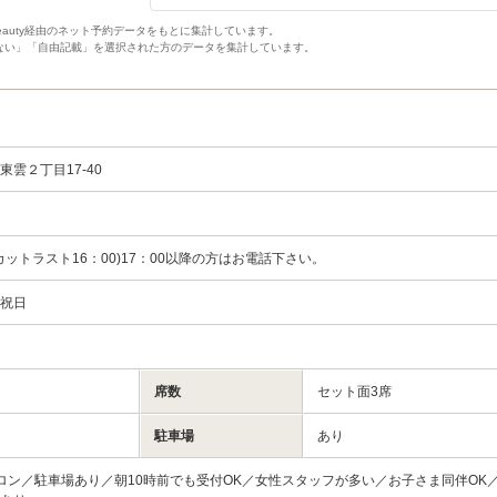
Beauty経由のネット予約データをもとに集計しています。
ない」「自由記載」を選択された方のデータを集計しています。
雲２丁目17-40
0(カットラスト16：00)17：00以降の方はお電話下さい。
・祝日
席数
セット面3席
駐車場
あり
ロン／駐車場あり／朝10時前でも受付OK／女性スタッフが多い／お子さま同伴OK