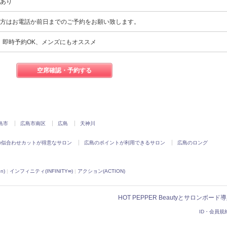
スあり
の方はお電話か前日までのご予約をお願い致します。
、即時予約OK、メンズにもオススメ
空席確認・予約する
島市
広島市南区
広島
天神川
の似合わせカットが得意なサロン
広島のポイントが利用できるサロン
広島のロング
n)
|
インフィニティ(INFINITY∞)
|
アクション(ACTION)
HOT PEPPER Beautyとサロンボー
ID・会員規