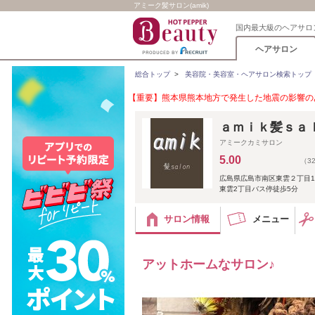
アミーク髪サロン(amik)
国内最大級のヘアサロ
ヘアサロン
総合トップ
>
美容院・美容室・ヘアサロン検索トップ
【重要】熊本県熊本地方で発生した地震の影響のあ
ａｍｉｋ髪ｓａ
アミークカミサロン
5.00
（3
広島県広島市南区東雲２丁目17
東雲2丁目バス停徒歩5分
サロン情報
メニュー
アットホームなサロン♪