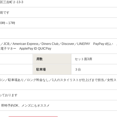
三吉町２-13-3
の前です
0時～17時
rd／JCB／American Express／Diners Club／Discover／LINEPAY PayPay d払
電子マネー ApplePay ID QUICPay
席数
セット面3席
駐車場
３台
ロン／駐車場あり／ロング料金なし／1人のスタイリストが仕上げまで担当／女性ス
制
っております
、即時予約OK、メンズにもオススメ