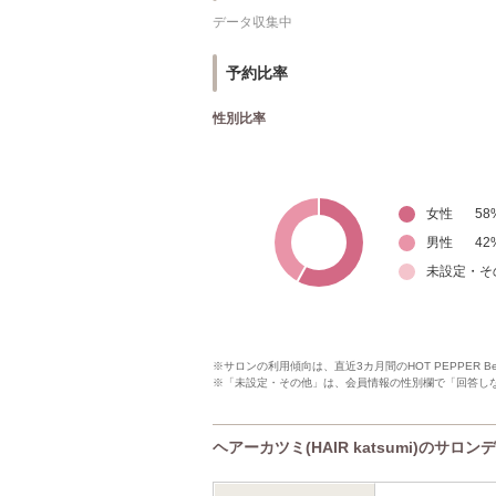
データ収集中
予約比率
性別比率
女性
58
男性
42
未設定・そ
※サロンの利用傾向は、直近3カ月間のHOT PEPPER 
※「未設定・その他」は、会員情報の性別欄で「回答し
ヘアーカツミ(HAIR katsumi)のサロン