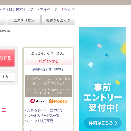
ヘアサロン検索トップ
マイページ
ヘルプ
ン
エステサロン
美容クリニック
tsumi)
ようこそ、ゲストさん。
約する
ログインする
会員登録する（無料）
クする
ホットペッパービューティーなら
1%
ポイントが
たまる！
ためたポイントをつかっておとく
にサロンをネット予約！
メニ
たまるポイントについて
つかえるサービス一覧
ポイント設定変更