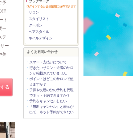
ブックマーク
ご予
ログインすると会員情報に保存できます
◇理
サロン
スタイリスト
ート
クーポン
案ー
ヘアスタイル
ステ
ネイルデザイン
ッサー
よくある問い合わせ
や美
スマート支払いについて
行きたいサロン・近隣のサロ
ンが掲載されていません
ポイントはどこのサロンで使
えますか？
約する
子供や友達の分の予約も代理
でネット予約できますか？
予約をキャンセルしたい
「無断キャンセル」と表示が
出て、ネット予約ができない