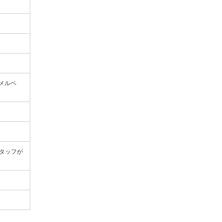
い メルペ
タッフが