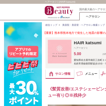
ヘアーカツミ(HAIR katsumi)
国内最大級のヘアサロ
ヘアサロン
総合トップ
>
美容院・美容室・ヘアサロン検索トップ
【重要】熊本県熊本地方で発生した地震の影響のあ
HAIR katsumi
ヘアーカツミ
5.00
（6
愛知県名古屋市南区三吉町２-1
名鉄常滑線柴田駅徒歩10分・
サロン情報
メニュー
《髪質改善/エステシェービン
ュー有り◎※残枠少