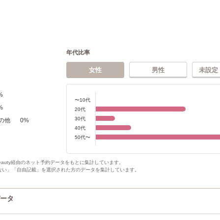
年代比率
女性
男性
未設定
%
〜10代
%
20代
30代
の他
0
%
40代
50代〜
Beauty経由のネット予約データをもとに集計しています。
ない」「自由記載」を選択された方のデータを集計しています。
データ