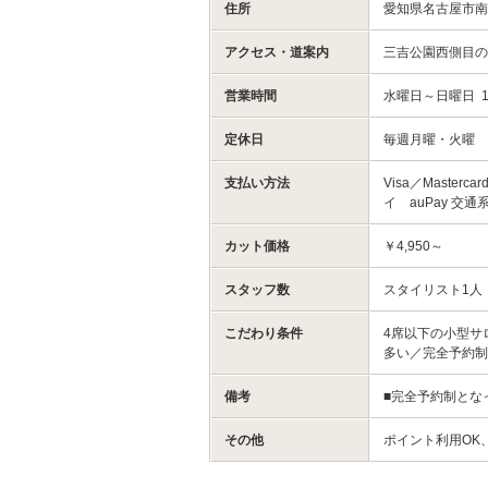
住所
愛知県名古屋市南区
アクセス・道案内
三吉公園西側目
営業時間
水曜日～日曜日 1
定休日
毎週月曜・火曜
支払い方法
Visa／Masterca
イ auPay 交通系
カット価格
￥4,950～
スタッフ数
スタイリスト1人
こだわり条件
4席以下の小型サ
多い／完全予約
備考
■完全予約制とな
その他
ポイント利用OK