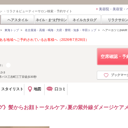
美容院・美容室・
ン ・リラク＆ビューティーサロン検索・予約サイト
ヘアスタイル
ネイル・まつげサロン
ネイルカタログ
リラクサロ
>
東海トップ
>
名古屋港・高畑・鳴海・大府・豊明・知多・半田トップ
>
ヘアーカツミ(HAIR ka
る地域へご予約されているお客様へ（2026年7月28日）
空席確認・予
件）
3-3
ブックマー
市バス三吉町三丁目徒歩30秒
スタイリスト
地図
口コミ
グ》髪からお顔トータルケア♪夏の紫外線ダメージケア