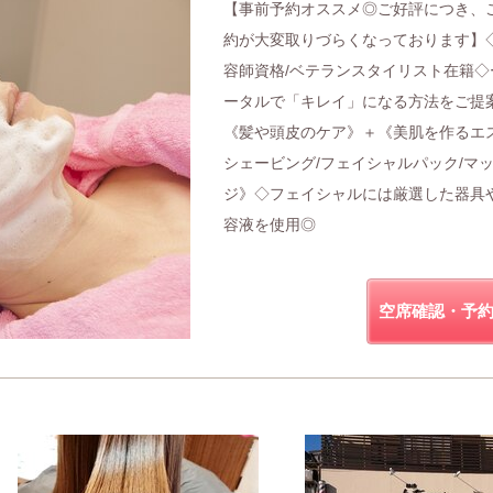
【事前予約オススメ◎ご好評につき、
約が大変取りづらくなっております】
容師資格/ベテランスタイリスト在籍◇
ータルで「キレイ」になる方法をご提
《髪や頭皮のケア》＋《美肌を作るエ
シェービング/フェイシャルパック/マ
ジ》◇フェイシャルには厳選した器具
容液を使用◎
空席確認・予