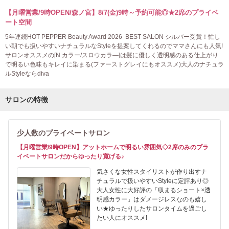
【月曜営業/9時OPEN/森ノ宮】8/7(金)9時～予約可能◎★2席のプライベ
ート空間
5年連続HOT PEPPER Beauty Award 2026 BEST SALON シルバー受賞！忙し
い朝でも扱いやすいナチュラルなStyleを提案してくれるのでママさんにも人気!
サロンオススメの[N.カラー/スロウカラ―]は髪に優しく透明感のある仕上がり
で明るい色味もキレイに染まる(ファーストグレイにもオススメ)大人のナチュラ
ルStyleならdiva
サロンの特徴
少人数のプライベートサロン
【月曜営業/9時OPEN】アットホームで明るい雰囲気◇2席のみのプラ
イベートサロンだからゆったり寛げる♪
気さくな女性スタイリストが作り出すナ
チュラルで扱いやすいStyleに定評あり◎
大人女性に大好評の「収まるショート×透
明感カラー」はダメージレスなのも嬉し
い★ゆったりしたサロンタイムを過ごし
たい人にオススメ!