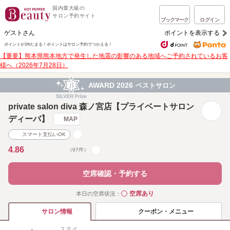
国内最大級の
サロン予約サイト
ブックマーク
ログイン
ゲストさん
ポイントを表示する
ポイントが1%たまる！
ポイントはサロン予約でつかえる！
【重要】熊本県熊本地方で発生した地震の影響のある地域へご予約されているお客
様へ（2026年7月28日）
AWARD 2026
ベストサロン
private salon diva 森ノ宮店【プライベートサロン
ディーバ】
MAP
スマート支払いOK
4.86
（97件）
空席確認・予約する
空席あり
本日の空席状況：
◯
クーポン・メニュー
サロン情報
スタイ