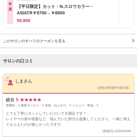
全
【平日限定】カット・N.スロウカラー・
員
ASIATR￥9700→￥8800
¥8,800
このサロンのすべてのクーポンを見る
サロンの口コミ
サロンPick Up
しまさん
（女性/20代前半/会社員）
総合
5
★
★
★
★
★
雰囲気：
5
接客サービス：
5
技術・仕上がり：
5
メニュー・料金：
5
とても丁寧にカットしていただいて大満足です！
レイヤーの形や前髪など、悩んでいた部分も提案してくださり、一緒に考え
てもらえたのが嬉しかったです◎
[投稿日] 2026/02/06