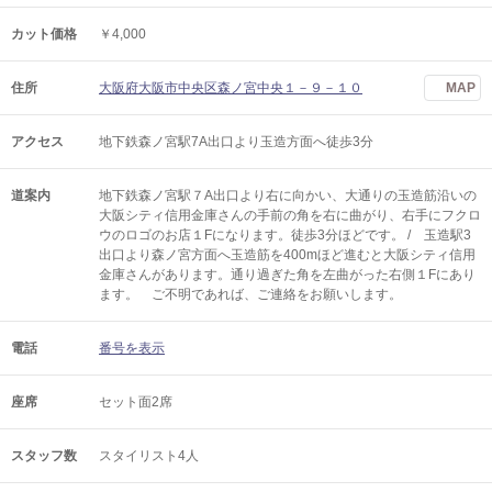
カット価格
￥4,000
住所
大阪府大阪市中央区森ノ宮中央１－９－１０
MAP
アクセス
地下鉄森ノ宮駅7A出口より玉造方面へ徒歩3分
道案内
地下鉄森ノ宮駅７A出口より右に向かい、大通りの玉造筋沿いの
大阪シティ信用金庫さんの手前の角を右に曲がり、右手にフクロ
ウのロゴのお店１Fになります。徒歩3分ほどです。 / 玉造駅3
出口より森ノ宮方面へ玉造筋を400mほど進むと大阪シティ信用
金庫さんがあります。通り過ぎた角を左曲がった右側１Fにあり
ます。 ご不明であれば、ご連絡をお願いします。
電話
番号を表示
座席
セット面2席
スタッフ数
スタイリスト4人