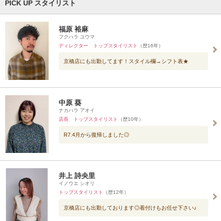
PICK UP スタイリスト
福原 裕麻
フクハラ ユウマ
ディレクター トップスタイリスト
（歴16年）
京橋店にも出勤してます！スタイル欄→シフト表★
中原 葵
ナカハラ アオイ
店長 トップスタイリスト
（歴10年）
R7.4月から復帰しました◎
井上 詩央里
イノウエ シオリ
トップスタイリスト
（歴12年）
京橋店にも出勤しております◎着付けもお任せ下さい♪