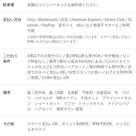
駐車場
近隣のコインパーキングを御利用ください。
支払い方法
Visa／Mastercard／JCB／American Express／Diners Club／Di
scover／PayPay、楽天ペイ、d払いなど他電子マネーもご利用
可能
※店頭で利用可能なお支払い方法を記載しています。スマート支払いではご
利用いただけない場合がございます。
こだわり
4席以下の小型サロン／夜19時以降も受付OK／年中無休／ロン
条件
グ料金なし／最寄り駅から徒歩3分以内にある／1人のスタイリ
ストが仕上げまで担当／ヘアセット／朝10時前でも受付OK／店
頭でのカード支払いOK／女性スタッフが多い／お子さま同伴OK
／禁煙／COIN+支払いOK
備考
森ノ宮中央 森ノ宮駅 玉造駅 TOKIO 白髪染め N. スロ
ウ バイカルテ 9時オープン 子供カット プライベートサロ
ン ショートカット リファ トラックオイル マイクロバブ
ル ヘアセット 個室サロン 髪質
その他
スマート支払いOK
ポイント利用OK
即時予約OK
メンズに
もオススメ