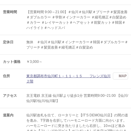
営業時間
【営業時間 9:00～21:00】＃仙川＃仙川駅＃ブリーチ＃髪質改善
＃ダブルカラー ＃学割＃インナーカラー ＃縮毛矯正＃白髪染め
＃カラー ＃レイヤーカット＃ヘアセット＃前髪カット＃韓国＃
ハイライト＃ヘッドスパ
定休日
無休 ＃仙川＃仙川駅＃インナーカラー＃韓国＃ダブルカラー＃
ブリーチ＃髪質改善＃縮毛矯正＃白髪染め
カット価格
￥3,000～
住所
東京都調布市仙川町１－１１－１５ フレンズ仙川
MAP
２階
アクセス
京王電鉄 京王線 仙川駅より徒歩1分 営業時間9:00~21:00 【仙川/
仙川駅/仙川/仙川駅】
道案内
仙川駅改札を出て、ロータリーと【IT’S DEMO仙川店】の間の道
を進み、T字路を右折してハーモニーロード方面に向かいます。
ハーモニーロードに突き当たりましたら右折し、10ｍほど進み