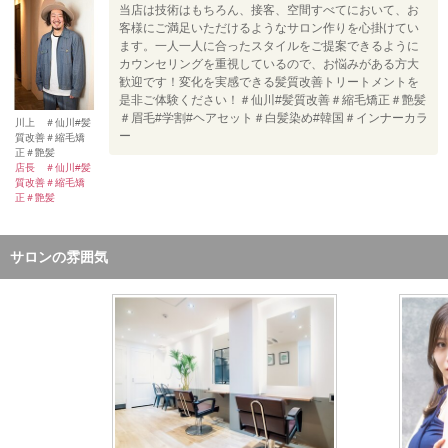
当店は技術はもちろん、接客、空間すべてにおいて、お
客様にご満足いただけるようなサロン作りを心掛けてい
ます。一人一人に合ったスタイルをご提案できるように
カウンセリングを重視しているので、お悩みがある方大
歓迎です！変化を実感できる髪質改善トリートメントを
是非ご体験ください！＃仙川#髪質改善＃縮毛矯正＃艶髪
＃眉毛#学割#ヘアセット＃白髪染め#韓国＃インナーカラ
川上 ＃仙川#髪
ー
質改善＃縮毛矯
正＃艶髪
店長 ＃仙川#髪
質改善＃縮毛矯
正＃艶髪
サロンの雰囲気