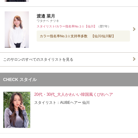
渡邉 菜月
ワタナベ ナツキ
スタイリスト/カラー指名率No.1☆【仙川】
（歴7年）
カラー指名率No.1☆支持率多数 【仙川/仙川駅】
このサロンのすべてのスタイリストを見る
CHECK スタイル
20代・30代_大人かわいい韓国風くびれヘア
スタイリスト：AUBEヘアー 仙川