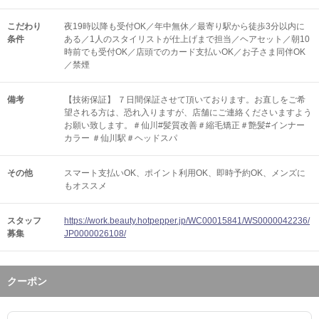
こだわり
夜19時以降も受付OK／年中無休／最寄り駅から徒歩3分以内に
条件
ある／1人のスタイリストが仕上げまで担当／ヘアセット／朝10
時前でも受付OK／店頭でのカード支払いOK／お子さま同伴OK
／禁煙
備考
【技術保証】 ７日間保証させて頂いております。お直しをご希
望される方は、恐れ入りますが、店舗にご連絡くださいますよう
お願い致します。＃仙川#髪質改善＃縮毛矯正＃艶髪#インナー
カラー ＃仙川駅＃ヘッドスパ
その他
スマート支払いOK
ポイント利用OK
即時予約OK
メンズに
もオススメ
スタッフ
https://work.beauty.hotpepper.jp/WC00015841/WS0000042236/
募集
JP0000026108/
クーポン