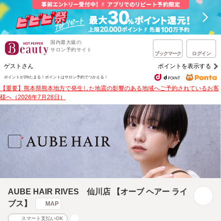
国内最大級の
サロン予約サイト
ブックマーク
ログイン
ゲストさん
ポイントを表示する
ポイントが1%たまる！
ポイントはサロン予約でつかえる！
【重要】熊本県熊本地方で発生した地震の影響のある地域へご予約されているお客
様へ（2026年7月28日）
AUBE HAIR RIVES 仙川店 【オーブ ヘアー ライ
ブス】
MAP
スマート支払いOK