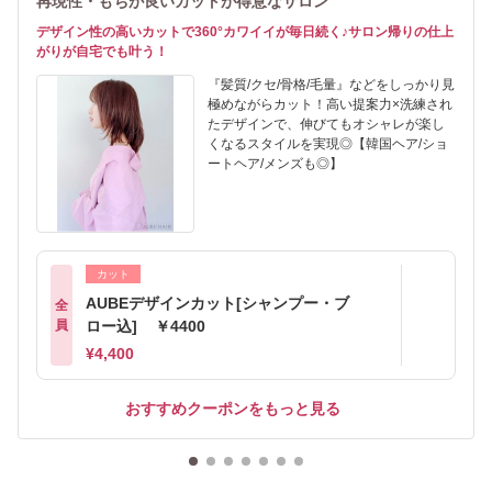
再現性・もちが良いカットが得意なサロン
デザイン性の高いカットで360°カワイイが毎日続く♪サロン帰りの仕上
がりが自宅でも叶う！
『髪質/クセ/骨格/毛量』などをしっかり見
極めながらカット！高い提案力×洗練され
たデザインで、伸びてもオシャレが楽し
くなるスタイルを実現◎【韓国ヘア/ショ
ートヘア/メンズも◎】
カット
AUBEデザインカット[シャンプー・ブ
全
員
ロー込] ￥4400
¥4,400
おすすめクーポンをもっと見る