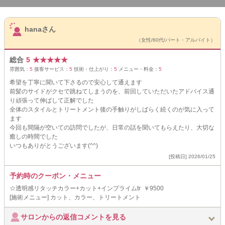
サロンPick Up
hanaさん
（女性/60代/パート・アルバイト）
総合
5
★
★
★
★
★
雰囲気：
5
接客サービス：
5
技術・仕上がり：
5
メニュー・料金：
5
希望を丁寧に聞いて下さるので安心して通えます
前髪のサイドがクセで跳ねてしまうのを、前回していただいたアドバイス通
り頑張って伸ばして正解でした
全体のスタイルとトリートメント後の手触りがしばらく続くのが気に入って
ます
今回も間隔が空いての訪問でしたが、日常の話を聞いてもらえたり、大切な
癒しの時間でした
いつもありがとうございます(^^)
[投稿日] 2026/01/25
予約時のクーポン・メニュー
☆透明感リタッチカラー+カット+インプライムtr ￥9500
[施術メニュー] カット、カラー、トリートメント
サロンからの返信コメントを見る