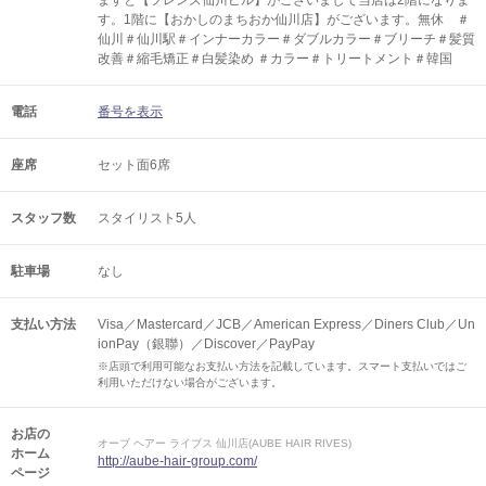
ますと【フレンズ仙川ビル】がございまして当店は2階になりま
す。1階に【おかしのまちおか仙川店】がございます。無休 ＃
仙川＃仙川駅＃インナーカラー＃ダブルカラー＃ブリーチ＃髪質
改善＃縮毛矯正＃白髪染め ＃カラー＃トリートメント＃韓国
電話
番号を表示
座席
セット面6席
スタッフ数
スタイリスト5人
駐車場
なし
支払い方法
Visa／Mastercard／JCB／American Express／Diners Club／Un
ionPay（銀聯）／Discover／PayPay
※店頭で利用可能なお支払い方法を記載しています。スマート支払いではご
利用いただけない場合がございます。
お店の
オーブ ヘアー ライブス 仙川店(AUBE HAIR RIVES)
ホーム
http://aube-hair-group.com/
ページ