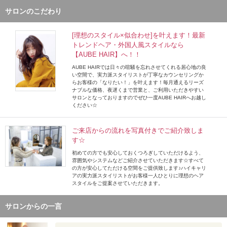
サロンのこだわり
[理想のスタイル×似合わせ]を叶えます！最新
トレンドヘア・外国人風スタイルなら
【AUBE HAIR】へ！！
AUBE HAIRでは日々の喧騒を忘れさせてくれる居心地の良
い空間で、実力派スタイリストが丁寧なカウンセリングか
らお客様の「なりたい！」を叶えます！毎月通えるリーズ
ナブルな価格、夜遅くまで営業と、ご利用いただきやすい
サロンとなっておりますのでぜひ一度AUBE HAIRへお越し
ください☆
ご来店からの流れを写真付きでご紹介致しま
す☆
初めての方でも安心しておくつろぎしていただけるよう、
雰囲気やシステムなどご紹介させていただきます☆すべて
の方が安心してただける空間をご提供致します♪ハイキャリ
アの実力派スタイリストがお客様一人ひとりに理想のヘア
スタイルをご提案させていただきます。
サロンからの一言