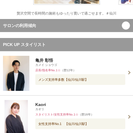
贅沢空間で長時間の施術もゆったり寛いで過ごせます。＃仙川
サロンの利用傾向
PICK UP スタイリスト
亀井 彰悟
カメイ ショウゴ
店長/指名率No.1☆
（歴12年）
メンズ支持率多数【仙川/仙川駅】
Kaori
カオリ
スタイリスト/女性支持率No.1☆
（歴16年）
女性支持率No.1 【仙川/仙川駅】