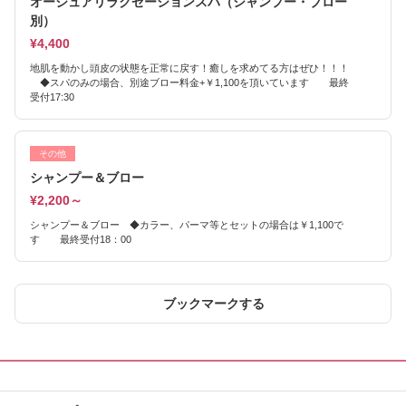
オージュアリラクゼーションスパ（シャンプー・ブロー
別）
¥4,400
地肌を動かし頭皮の状態を正常に戻す！癒しを求めてる方はぜひ！！！
◆スパのみの場合、別途ブロー料金+￥1,100を頂いています 最終
受付17:30
その他
シャンプー＆ブロー
¥2,200～
シャンプー＆ブロー ◆カラー、パーマ等とセットの場合は￥1,100で
す 最終受付18：00
ブックマークする