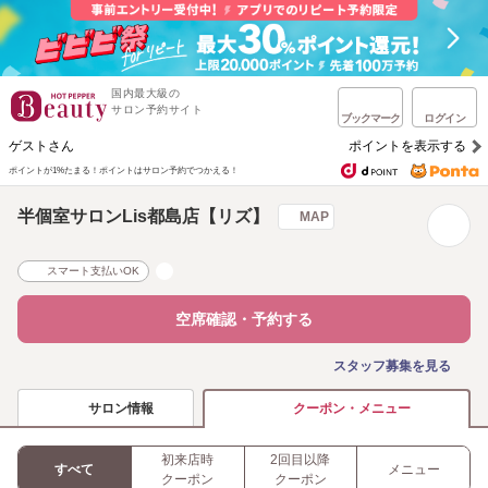
国内最大級の
サロン予約サイト
ブックマーク
ログイン
ゲストさん
ポイントを表示する
ポイントが1%たまる！
ポイントはサロン予約でつかえる！
半個室サロンLis都島店【リズ】
MAP
スマート支払いOK
空席確認・予約する
スタッフ募集を見る
サロン情報
クーポン・メニュー
初来店時
2回目以降
すべて
メニュー
クーポン
クーポン