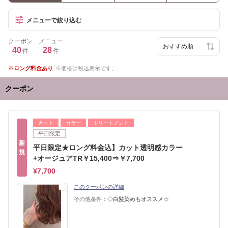
メニューで絞り込む
クーポン
メニュー
40
28
件
件
ロング料金あり
価格は税込表示です。
クーポン
カット
カラー
トリートメント
平日限定
新
平日限定★ロング料金込】カット透明感カラー
規
+オージュアTR￥15,400⇒￥7,700
¥7,700
このクーポンの詳細
その他条件：
◇白髪染めもオススメ☆