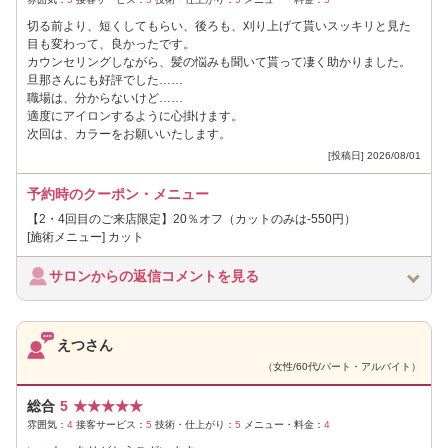
切る前より、短くしてもらい、後ろも、刈り上げて貰いスッキリと見た
目も変わって、良かったです。
カウンセリングしながら、髪の悩みも聞いて貰って凄く助かりました。
旦那さんにも好評でした……
職場は、分からないけど……
適度にアイロンするように心掛けます。
次回は、カラーをお願いいたします。
[投稿日] 2026/08/01
予約時のクーポン・メニュー
【2・4回目のご来店限定】20％オフ（カットのみは-550円）
[施術メニュー] カット
サロンからの返信コメントを見る
えつさん
（女性/60代/パート・アルバイト）
総合
5
★
★
★
★
★
雰囲気：
4
接客サービス：
5
技術・仕上がり：
5
メニュー・料金：
4