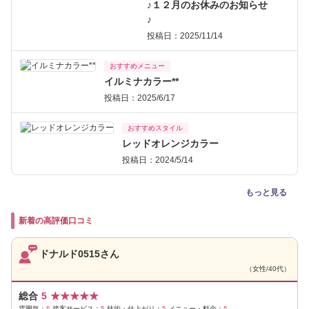
♪１２月のお休みのお知らせ
♪
投稿日：2025/11/14
おすすめメニュー
イルミナカラー**
投稿日：2025/6/17
おすすめスタイル
レッドオレンジカラー
投稿日：2024/5/14
もっと見る
新着の高評価口コミ
ドナルド0515さん
（女性/40代）
総合
5
★
★
★
★
★
雰囲気：
5
接客サービス：
5
技術・仕上がり：
5
メニュー・料金：
5