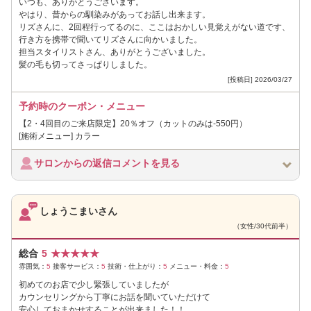
いつも、ありがとうございます。
やはり、昔からの馴染みがあってお話し出来ます。
リズさんに、2回程行ってるのに、ここはおかしい見覚えがない道です、
行き方を携帯で聞いてリズさんに向かいました。
担当スタイリストさん、ありがとうございました。
髪の毛も切ってさっぱりしました。
[投稿日] 2026/03/27
予約時のクーポン・メニュー
【2・4回目のご来店限定】20％オフ（カットのみは-550円）
[施術メニュー] カラー
サロンからの返信コメントを見る
しょうこまいさん
（女性/30代前半）
総合
5
★
★
★
★
★
雰囲気：
5
接客サービス：
5
技術・仕上がり：
5
メニュー・料金：
5
初めてのお店で少し緊張していましたが
カウンセリングから丁寧にお話を聞いていただけて
安心しておまかせすることが出来ました！！