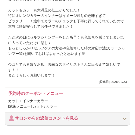
カットもカラーも大満足の仕上がりでした！
特にオレンジカラーのインナーはイメージ通りの色味すぎて
ビックリ…！！途中でカラーのチェックも丁寧に行ってくれていたので
本当に終始安心してお任せできました！
ただ次の日にセルフシャンプーをした所早くも色落ちを感じてしまい気
に入っていただけに悲しく…
もっとしっかりセルフケアの方法や色落ちした時の対応方法(カラーシャ
ンプー等)を聞いておけばよかったと思います泣
今回とても素敵なお店、素敵なスタイリストさんに出会えて嬉しいで
す！！
またよろしくお願いします！！
[投稿日] 2026/02/23
予約時のクーポン・メニュー
カット＋インナーカラー
[施術メニュー] カット / カラー
サロンからの返信コメントを見る