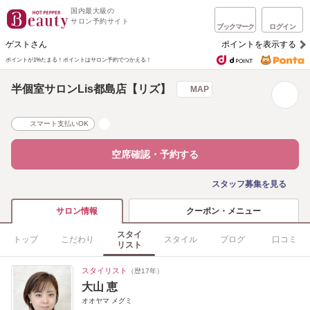
国内最大級の
サロン予約サイト
ブックマーク
ログイン
ゲストさん
ポイントを表示する
ポイントが1%たまる！
ポイントはサロン予約でつかえる！
半個室サロンLis都島店【リズ】
MAP
スマート支払いOK
空席確認・予約する
スタッフ募集を見る
クーポン・メニュー
サロン情報
スタイ
トップ
こだわり
スタイル
ブログ
口コミ
リスト
スタイリスト
（歴17年）
大山 恵
オオヤマ メグミ