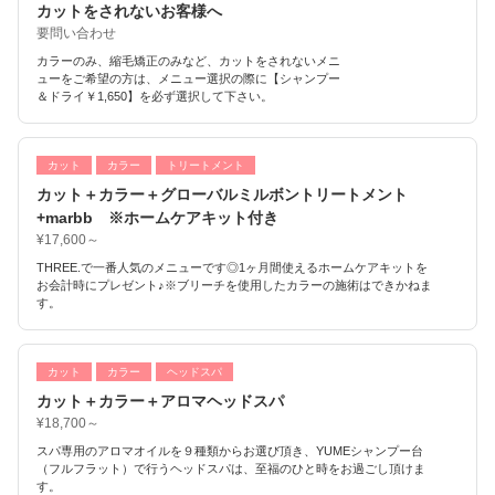
カットをされないお客様へ
要問い合わせ
カラーのみ、縮毛矯正のみなど、カットをされないメニ
ューをご希望の方は、メニュー選択の際に【シャンプー
＆ドライ￥1,650】を必ず選択して下さい。
カット
カラー
トリートメント
カット＋カラー＋グローバルミルボントリートメント
+marbb ※ホームケアキット付き
¥17,600～
THREE.で一番人気のメニューです◎1ヶ月間使えるホームケアキットを
お会計時にプレゼント♪※ブリーチを使用したカラーの施術はできかねま
す。
カット
カラー
ヘッドスパ
カット＋カラー＋アロマヘッドスパ
¥18,700～
スパ専用のアロマオイルを９種類からお選び頂き、YUMEシャンプー台
（フルフラット）で行うヘッドスパは、至福のひと時をお過ごし頂けま
す。