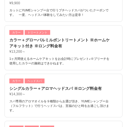
¥9,900
カットにYUMEシャンプー台で行うプチヘッドスパがついたクーポンで
す。 一度、ヘッドスパ体験をしてみたい方は是非！
カラー
トリートメント
カラー＋グローバルミルボントリートメント ※ホームケ
アキット付き ※ロング料金有
¥13,200～
1ヶ月間使えるホームケアキットをお会計時にプレゼント♪※ブリーチを
使用したカラーの施術はできかねます。
カラー
ヘッドスパ
シングルカラー＋アロマヘッドスパ ※ロング料金有
¥14,300～
スパ専用のアロマオイルを９種類からお選び頂き、YUMEシャンプー台
（フルフラット）で行うヘッドスパは、至福のひと時をお過ごし頂けま
す。