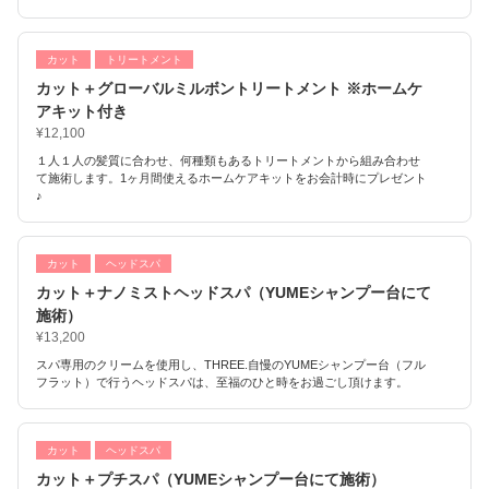
カット
トリートメント
カット＋グローバルミルボントリートメント ※ホームケ
アキット付き
¥12,100
１人１人の髪質に合わせ、何種類もあるトリートメントから組み合わせ
て施術します。1ヶ月間使えるホームケアキットをお会計時にプレゼント
♪
カット
ヘッドスパ
カット＋ナノミストヘッドスパ（YUMEシャンプー台にて
施術）
¥13,200
スパ専用のクリームを使用し、THREE.自慢のYUMEシャンプー台（フル
フラット）で行うヘッドスパは、至福のひと時をお過ごし頂けます。
カット
ヘッドスパ
カット＋プチスパ（YUMEシャンプー台にて施術）