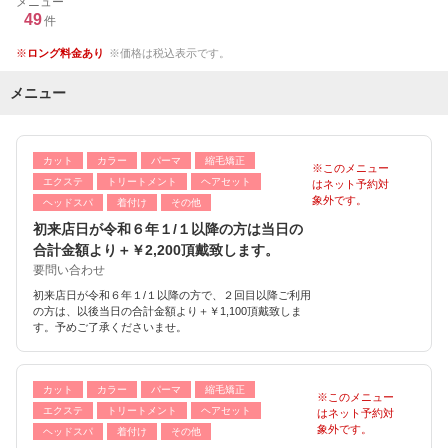
メニュー
49
件
ロング料金あり
価格は税込表示です。
メニュー
カット
カラー
パーマ
縮毛矯正
※このメニュー
エクステ
トリートメント
ヘアセット
はネット予約対
象外です。
ヘッドスパ
着付け
その他
初来店日が令和６年１/１以降の方は当日の
合計金額より＋￥2,200頂戴致します。
要問い合わせ
初来店日が令和６年１/１以降の方で、２回目以降ご利用
の方は、以後当日の合計金額より＋￥1,100頂戴致しま
す。予めご了承くださいませ。
カット
カラー
パーマ
縮毛矯正
※このメニュー
エクステ
トリートメント
ヘアセット
はネット予約対
象外です。
ヘッドスパ
着付け
その他