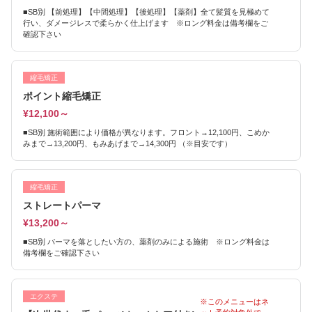
■SB別 【前処理】【中間処理】【後処理】【薬剤】全て髪質を見極めて
行い、ダメージレスで柔らかく仕上げます ※ロング料金は備考欄をご
確認下さい
縮毛矯正
ポイント縮毛矯正
¥12,100～
■SB別 施術範囲により価格が異なります。フロント→12,100円、こめか
みまで→13,200円、もみあげまで→14,300円 （※目安です）
縮毛矯正
ストレートパーマ
¥13,200～
■SB別 パーマを落としたい方の、薬剤のみによる施術 ※ロング料金は
備考欄をご確認下さい
エクステ
※このメニューはネ