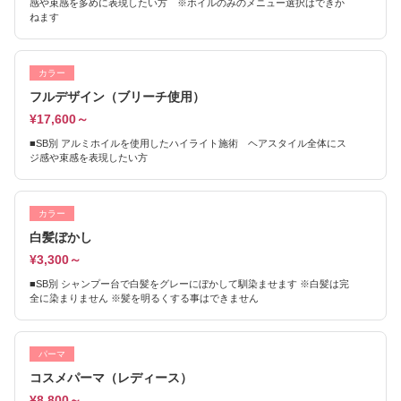
感や束感を多めに表現したい方 ※ホイルのみのメニュー選択はできか
ねます
カラー
フルデザイン（ブリーチ使用）
¥17,600～
■SB別 アルミホイルを使用したハイライト施術 ヘアスタイル全体にス
ジ感や束感を表現したい方
カラー
白髪ぼかし
¥3,300～
■SB別 シャンプー台で白髪をグレーにぼかして馴染ませます ※白髪は完
全に染まりません ※髪を明るくする事はできません
パーマ
コスメパーマ（レディース）
¥8,800～