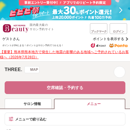
国内最大級の
サロン予約サイト
ブックマーク
ログイン
ゲストさん
ポイントを表示する
ポイントが1%たまる！
ポイントはサロン予約でつかえる！
【重要】熊本県熊本地方で発生した地震の影響のある地域へご予約されているお客
様へ（2026年7月28日）
THREE.
MAP
空席確認・予約する
サロン情報
メニュー
メニューで絞り込む