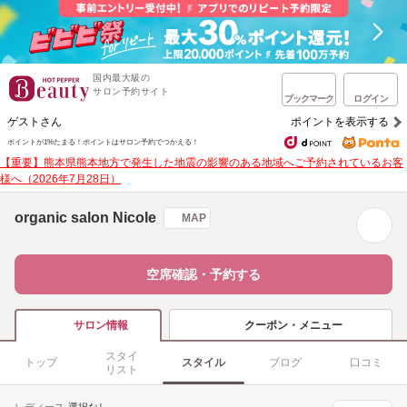
国内最大級の
サロン予約サイト
ブックマーク
ログイン
ゲストさん
ポイントを表示する
ポイントが1%たまる！
ポイントはサロン予約でつかえる！
【重要】熊本県熊本地方で発生した地震の影響のある地域へご予約されているお客
様へ（2026年7月28日）
organic salon Nicole
MAP
空席確認・予約する
クーポン・メニュー
サロン情報
スタイ
トップ
スタイル
ブログ
口コミ
リスト