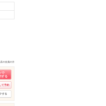
来店の全員の方
ンで
約する
して予約
クする