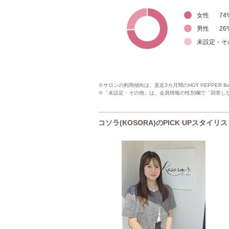
女性
74
男性
26
未設定・そ
※サロンの利用傾向は、直近3カ月間のHOT PEPPER 
※「未設定・その他」は、会員情報の性別欄で「回答し
コソラ(KOSORA)のPICK UPスタイリ