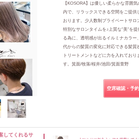
【KOSORA】は優しい柔らかな雰囲気
内で、リラックスできる空間をご提供
おります。少人数制プライベートサロ
特別なサロンタイムを♪上質な”美”を提
る為に、透明感が出るイルミナカラー、
代からの髪質の変化に対応できる髪質
トリートメントなどに力を入れており
す。箕面/牧落/桜井/池田/箕面萱野
空席確認・予
案してくれるサ