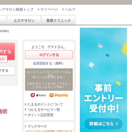
ヘアサロン検索トップ
マイページ
ヘルプ
ン
エステサロン
美容クリニック
SORA)
ようこそ、ゲストさん。
約する
ログインする
あり
会員登録する（無料）
クする
ホットペッパービューティーなら
1%
ポイントが
たまる！
ためたポイントをつかっておとく
にサロンをネット予約！
たまるポイントについて
つかえるサービス一覧
施術
ポイント設定変更
ブックマーク
ログインすると会員情報に保存できます