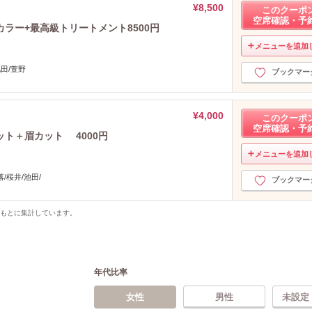
¥8,500
このクーポ
空席確認・予
ラー+最高級トリートメント8500円
メニューを追加
池田/萱野
ブックマー
¥4,000
このクーポ
空席確認・予
ト＋眉カット 4000円
メニューを追加
/桜井/池田/
ブックマー
をもとに集計しています。
年代比率
女性
男性
未設定