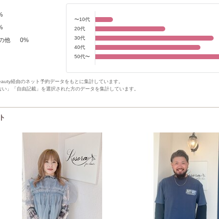
%
〜10代
%
20代
30代
の他
0
%
40代
50代〜
Beauty経由のネット予約データをもとに集計しています。
ない」「自由記載」を選択された方のデータを集計しています。
スト