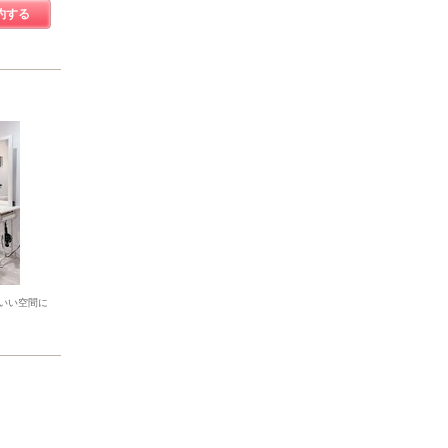
約する
いい空間に