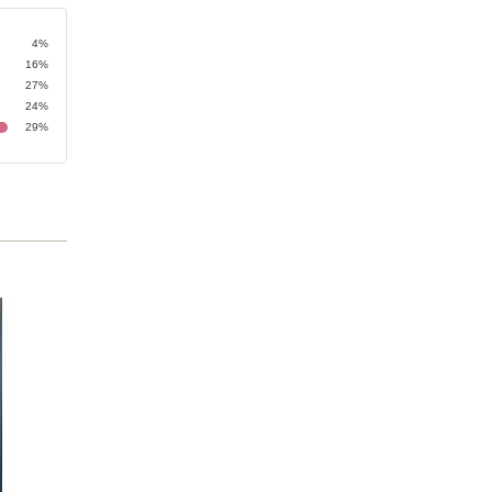
4%
16%
27%
24%
29%