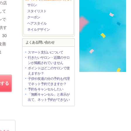
の店
サロン
して
スタイリスト
クーポン
ンで
ヘアスタイル
供す
ネイルデザイン
30
よくある問い合わせ
改善
ま
スマート支払いについて
行きたいサロン・近隣のサロ
ンが掲載されていません
ポイントはどこのサロンで使
えますか？
子供や友達の分の予約も代理
約する
でネット予約できますか？
予約をキャンセルしたい
「無断キャンセル」と表示が
出て、ネット予約ができない