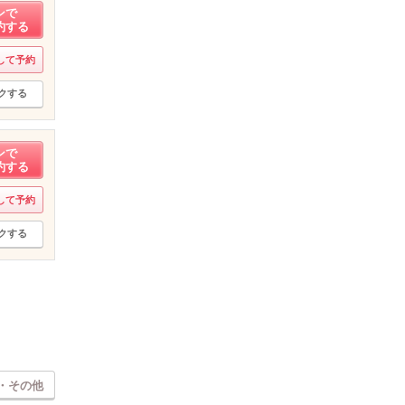
ンで
約する
して予約
クする
ンで
約する
して予約
クする
・その他