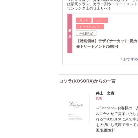
は最高クラス。カラー剤やトリートメント
ワンランク上の仕上りへ！
カット
カラー
トリートメント
新
平日限定
規
【特別価格】デザイナーカット+艶カ
修トリートメント7500円
おすすめ
コソラ(KOSORA)からの一言
井上 文彦
代表
～Concept～お客様
ルに合わせて提案いたし
れる”“KOSORAに来
を大切にし笑顔で帰っても
田/箕面萱野