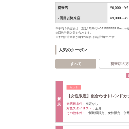
初来店
¥6,000～¥6
2回目以降来店
¥9,000～¥9
※平均予約金額は、直近1年間のHOT PEPPER Bea
※回数券購入分を含みます。
※予約合計金額が0円の場合は集計対象外です。
人気のクーポン
すべて
初来店の方
カット
【女性限定】似合わせトレンドカッ
新
来店日条件：
指定なし
規
対象スタイリスト：
全員
その他条件：
ご新規様限定、女性限定 併