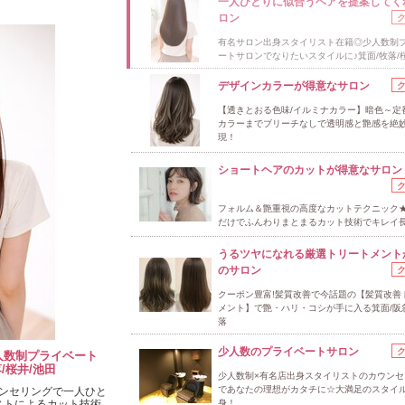
一人ひとりに似合うヘアを提案してく
ロン
有名サロン出身スタイリスト在籍◎少人数制
ートサロンでなりたいスタイルに♪箕面/牧落/
デザインカラーが得意なサロン
【透きとおる色味/イルミナカラー】暗色～定
カラーまでブリーチなしで透明感と艶感を絶
現！
ショートヘアのカットが得意なサロン
フォルム＆艶重視の高度なカットテクニック
だけでふんわりまとまるカット技術でキレイ長
うるツヤになれる厳選トリートメント
のサロン
クーポン豊富!髪質改善で今話題の【髪質改善
メント】で艶・ハリ・コシが手に入る箕面/阪
落
少人数のプライベートサロン
人数制プライベート
/桜井/池田
少人数制×有名店出身スタイリストのカウンセ
であなたの理想がカタチに☆大満足のスタイ
ンセリングで一人ひと
ストによるカット技術
身！