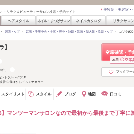
美容院・美容室・
ン ・リラク＆ビューティーサロン検索・予約サイト
ヘアスタイル
ネイル・まつげサロン
ネイルカタログ
リラクサロ
>
関西トップ
>
江坂・千里中央・十三・豊中・池田・箕面・新大阪・吹田トップ
>
コソラ(KO
ソラ】
空席確認・予
◯
空席
本日
60件）
ブックマー
 セントラルハイツ1F
改善/白髪ぼかし/イルミナカラー
スタイリスト
スタイル
ブログ
地図
口コミ
96】マンツーマンサロンなので最初から最後まで丁寧に