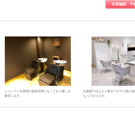
空席確認・予
シャンプー台専用の個室空間になっており癒しを
白基調でほんのり香るアロマで居心地
提供します。
なっております。