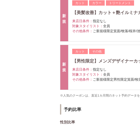
カット
カラー
トリートメント
【美髪改善】カット＋艶イルミナカ
新
来店日条件：
指定なし
規
対象スタイリスト：
全員
その他条件：
ご新規様限定箕面/牧落/桜井/
カット
その他
【男性限定】メンズデザイナーカッ
新
来店日条件：
指定なし
規
対象スタイリスト：
全員
その他条件：
ご新規様限定男性限定箕面/牧落
※人気のクーポンは、直近1カ月間のネット予約データ
予約比率
性別比率