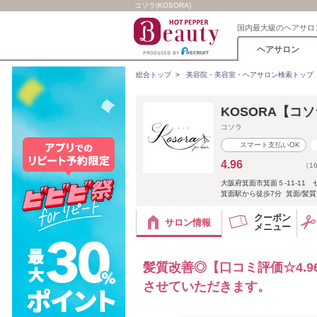
コソラ(KOSORA)
国内最大級のヘアサロ
ヘアサロン
総合トップ
>
美容院・美容室・ヘアサロン検索トップ
KOSORA【コ
コソラ
スマート支払いOK
4.96
（1
大阪府箕面市箕面５-11-11
箕面駅から徒歩7分 箕面/髪質
クーポン
サロン情報
メニュー
髪質改善◎【口コミ評価☆4.
させていただきます。