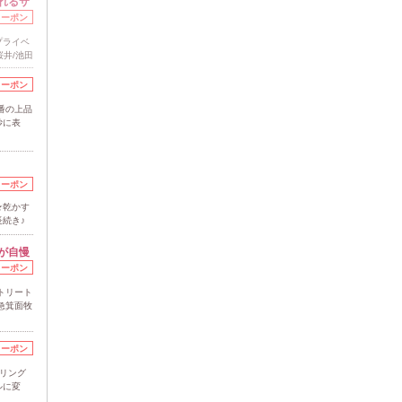
れるサ
クーポン
プライベ
桜井/池田
クーポン
番の上品
妙に表
クーポン
★乾かす
続き♪
が自慢
クーポン
トリート
急箕面牧
クーポン
リング
ルに変