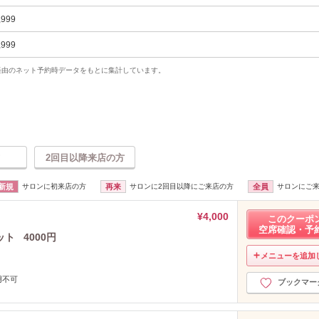
,999
,999
uty経由のネット予約時データをもとに集計しています。
2回目以降来店の方
新規
サロンに初来店の方
再来
サロンに2回目以降にご来店の方
全員
サロンにご
¥4,000
このクーポ
空席確認・予
ト 4000円
メニューを追加
用不可
ブックマー