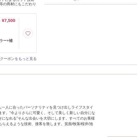
等の商材にもこだわり
¥7,500
ラー+補
クーポンをもっと見る
の一人一人に合ったパーソナリティを見つけ出しライフスタイ
ます。“今よりさらに可愛く、そして美しく新しい自分にな
て幸せになれる”そんな出会いを大切にします。すべてのお客様
らえるような技術、接客を致します。箕面/牧落/桜井/池