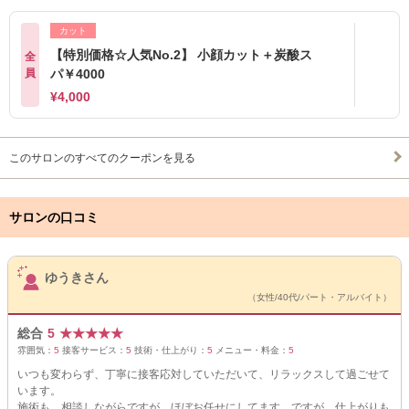
カット
【特別価格☆人気No.2】 小顔カット＋炭酸ス
全
員
パ￥4000
¥4,000
このサロンのすべてのクーポンを見る
サロンの口コミ
サロンPick Up
ゆうきさん
（女性/40代/パート・アルバイト）
総合
5
★
★
★
★
★
雰囲気：
5
接客サービス：
5
技術・仕上がり：
5
メニュー・料金：
5
いつも変わらず、丁寧に接客応対していただいて、リラックスして過ごせて
います。
施術も、相談しながらですが、ほぼお任せにしてます。ですが、仕上がりも