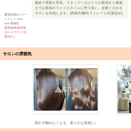
施術で美髪を実現。スタッフ一人ひとりが最初から最後
までお客様のライフスタイルに寄り添い、必要とされる
サロンを目指します。[高槻市/酸性ストレート/白髪染め]
髪質改善&トリー
トメント over
hair 高槻店
髪質改善/縮毛矯
正/ハイライト/白
髪ぼかし
サロンの雰囲気
思わず触れたくなる、柔らかな質感に♪