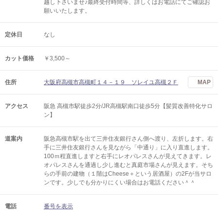
越し下さいませ♪最終受付時間等、詳しくはお電話にてご確認お
願いいたします。
定休日
なし
カット価格
￥3,500～
住所
大阪府高槻市高槻町１４－１９ ソレイユ高槻２Ｆ
MAP
アクセス
阪急 高槻市駅徒歩2分/JR高槻駅南口徒歩5分【髪質改善特化サロ
ン】
道案内
阪急高槻市駅を出て三井住友銀行さん側へ渡り、左折します。右
手に三井住友銀行さんを見ながら「中通り」に入り直進します。
100ｍ程直進しますと右手にレオパレスさんが見えてきます。レ
オパレスさんを通過し少し進むと真庭市場さんが見えます。そち
らの手前の建物（１階はCheese＋という居酒屋）の2Fが当サロ
ンです。少しでも分かりにくい場合はお電話ください＾＾
電話
番号を表示