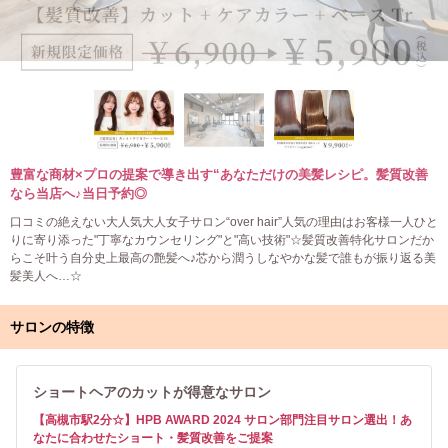
豊富な商材×プロの提案で導き出す“あなただけの美髪レシピ。髪質改善
なら当店へ♪当日予約◎
口コミの絶えない大人気大人女子サロン“over hair”人気の理由はお客様一人ひと
りに寄り添った"丁寧なカウンセリング"と"高い技術"☆髪質改善特化サロンだか
らこそ叶う自分史上最高の艶髪へ♪芯から潤うしなやかな髪で誰もが振り返る美
髪美人へ…☆
サロンの特徴
ショートヘアのカットが得意なサロン
【高槻市駅2分☆】HPB AWARD 2024 サロン部門注目サロン選出！あ
なたに合わせたショート・髪質改善をご提案