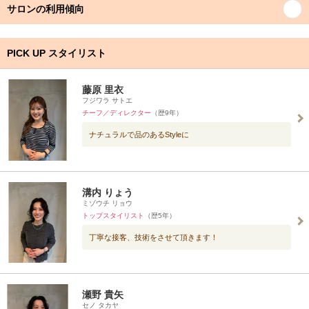
サロンの利用傾向
PICK UP スタイリスト
藤原 里衣
フジワラ サトエ
チーフ／ディレクター
（歴9年）
ナチュラルで品のあるStyleに
溝内 りょう
ミゾウチ リョウ
トップスタイリスト
（歴5年）
丁寧な接客、技術をさせて頂きます！
瀬野 貴矢
セノ タカヤ