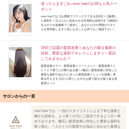
迷ったらまずこれ♪over hairのお得な人気クー
ポン☆
over hairでは【お洒落でリラックスできる店内】×【厳選し
た薬剤】×【1人1人に似合わせる圧倒的な技術力】で納得の
仕上がりを低価格でご提供し、あなただけの理想のスタイ
ルを実現致します☆気になることは何でもご相談下さい♪
SNSで話題の髪質改善☆あなたの髪を最新の
技術、豊富な薬剤でキレイにします☆一度試
してみませんか？
髪質改善カラー・髪質改善トリートメント・髪質改善スト
レートで通うたび艶のある髪へ♪幅広い髪質改善に特化した
豊富な薬剤であなたに合った髪質改善メニューを提案し美
髪を叶えます♪芯から潤うしなやかな髪で誰もが振り返る美
髪美人へ☆
サロンからの一言
over hairでは、一流のスタイリストによる丁寧な接客と
確かな技術を、より多くの方にご提供できるよう日々努
めております。幅広い髪質改善に特化した豊富な薬剤を
取り揃え、一人ひとりの髪質やお悩みに合わせた最適な