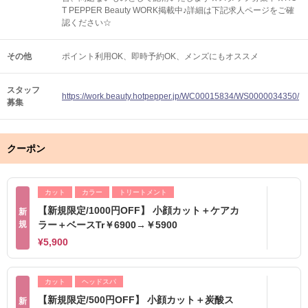
T PEPPER Beauty WORK掲載中♪詳細は下記求人ページをご確
認ください☆
その他
ポイント利用OK
即時予約OK
メンズにもオススメ
スタッフ
https://work.beauty.hotpepper.jp/WC00015834/WS0000034350/
募集
クーポン
カット
カラー
トリートメント
【新規限定/1000円OFF】 小顔カット＋ケアカ
新
規
ラー＋ベースTr￥6900→￥5900
¥5,900
カット
ヘッドスパ
【新規限定/500円OFF】 小顔カット＋炭酸ス
新