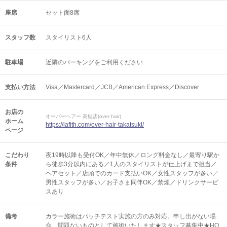
座席
セット面8席
スタッフ数
スタイリスト6人
駐車場
近隣のパーキングをご利用ください
支払い方法
Visa／Mastercard／JCB／American Express／Discover
お店の
オーバーヘアー 高槻店(over hair)
ホーム
https://lafith.com/over-hair-takatsuki/
ページ
こだわり
夜19時以降も受付OK／年中無休／ロング料金なし／最寄り駅か
条件
ら徒歩3分以内にある／1人のスタイリストが仕上げまで担当／
ヘアセット／店頭でのカード支払いOK／女性スタッフが多い／
男性スタッフが多い／お子さま同伴OK／禁煙／ドリンクサービ
スあり
備考
カラー施術はパッチテスト実施の方のみ対応。申し出がない場
合、問題ないものとして施術いたします★スタッフ募集中★HO