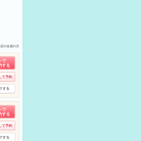
来店の全員の方
ンで
約する
して予約
クする
ンで
約する
して予約
クする