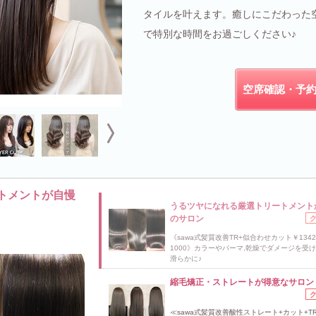
タイルを叶えます。癒しにこだわった
で特別な時間をお過ごしください♪
空席確認・予
トメントが自慢
うるツヤになれる厳選トリートメント
のサロン
《sawa式髪質改善TR+似合わせカット￥1342
1000》カラーやパーマ,乾燥でダメージを受
滑らかに♪
縮毛矯正・ストレートが得意なサロン
≪sawa式髪質改善酸性ストレート+カット+TR 