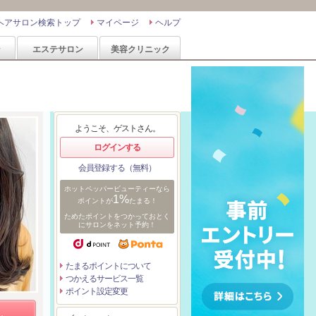
ヘアサロン検索トップ
マイページ
ヘルプ
ン
エステサロン
美容クリニック
ようこそ、ゲストさん。
ログインする
会員登録する（無料）
ホットペッパービューティーなら
1%
ポイントが
たまる！
ためたポイントをつかっておとく
にサロンをネット予約！
たまるポイントについて
つかえるサービス一覧
ポイント設定変更