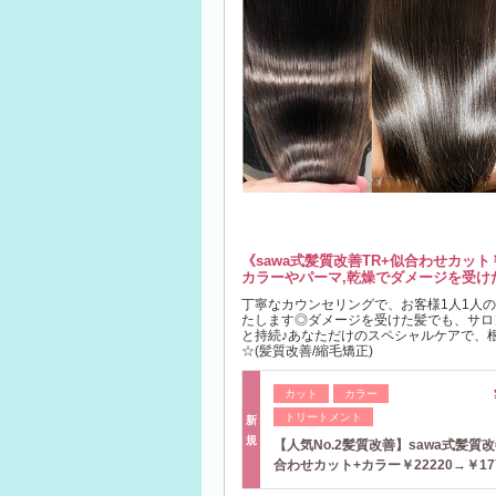
《sawa式髪質改善TR+似合わせカット￥1
カラーやパーマ,乾燥でダメージを受け
丁寧なカウンセリングで、お客様1人1人
たします◎ダメージを受けた髪でも、サロ
と持続♪あなただけのスペシャルケアで、
☆(髪質改善/縮毛矯正)
カット
カラー
トリートメント
新
規
【人気No.2髪質改善】sawa式髪質改
合わせカット+カラー￥22220→￥17