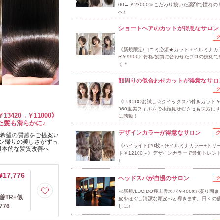
00→￥22000≫こだわり抜いた薬剤で憧れの
へ♪
ショートヘアのカットが得意なサロン
《新規限定/口コミ必須★カット＋イルミナカ
R￥9900》骨格/髪質に合わせたプロの技術
く＊
顔周りの似合わせカットが得意なサロ
《LUCIDOお試し☆クイックスパ付きカット￥
360度美フォルムで小顔見せ◎クセも味方に
3420→￥11000》
に感動！
た髪も滑らかに♪
デザインカラーが得意なサロン
の希望の質感をご提案い
ン帰りの美しさがずっ
《ハイライト(20枚～)+イルミナカラー+トリ
根本的な髪質改善へ
ト￥12100～》デザインカラーで最旬トレンドS
♪
¥17,776
ヘッドスパが自慢のサロン
≪新規/LUCIDO極上雲スパ￥4000≫凝り固
善TR+似
皮をほぐし清潔な頭皮へと導きます。日々の
776
しに♪