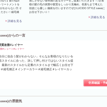
うねり】髪の悩み
感じさせない透明感のあるカラーをご提案いただきます！♪お客
トリートメントを
様の髪の毛の状態や髪質をしっかり見極め、色落ちまで考えた
がわからない方.そ
頭皮にも優しい施術を行いますのでぜひLUCIDO STYLE sawaに
任せください！縮毛矯
お任せ下さい☆！
詳細を見る
詳細を見る
sawa)からの一言
a/#髪質改善#レイヤー
髪質改善#ショート#レイヤー
自分に似合う髪がわからない」そんなお客様のなりたいを
活スタイルに合った、決して押し付けではないスタイル提
。最新のスタイルから定番のスタイルまで幅広くお任せ下
善＃縮毛矯正＃インナーカラー＃縮毛矯正＃レイヤーカッ
空席確認・予
sawa)の雰囲気