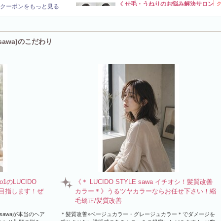
くせ毛・うねりのお悩み解決サロン
クーポンをもっと見る
気になるうねりを根本から改善◎髪質改善×縮
で扱いやすいツヤ髪に（縮毛矯正/髪質改善）
sawa)のこだわり
のLUCIDO
《＊ LUCIDO STYLE sawa イチオシ！髪質改善
髪を目指します！ぜ
カラー＊》うるツヤカラーならお任せ下さい！縮
毛矯正/髪質改善
 sawaが本当のヘア
＊髪質改善×ベージュカラー・グレージュカラー＊でダメージを