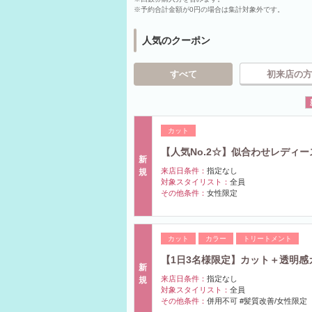
※予約合計金額が0円の場合は集計対象外です。
人気のクーポン
すべて
初来店の方
カット
【人気No.2☆】似合わせレディー
新
来店日条件：
指定なし
規
対象スタイリスト：
全員
その他条件：
女性限定
カット
カラー
トリートメント
【1日3名様限定】カット＋透明感カラ
新
来店日条件：
指定なし
規
対象スタイリスト：
全員
その他条件：
併用不可 #髪質改善/女性限定