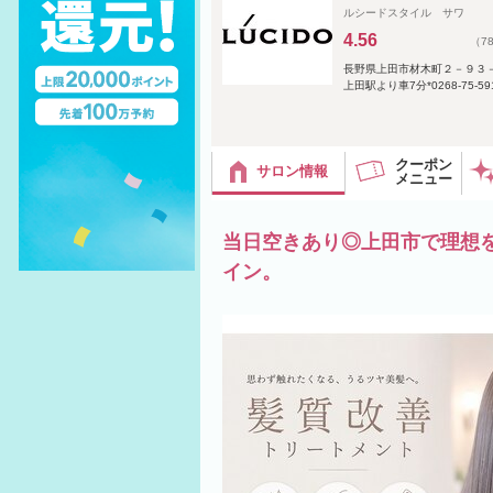
ルシードスタイル サワ
4.56
（7
長野県上田市材木町２－９３
上田駅より車7分*0268-75-
クーポン
サロン情報
メニュー
当日空きあり◎上田市で理想
イン。