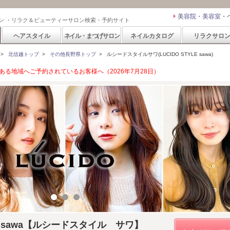
美容院・美容室・
ン ・リラク＆ビューティーサロン検索・予約サイト
ヘアスタイル
ネイル・まつげサロン
ネイルカタログ
リラクサロ
>
北信越トップ
>
その他長野県トップ
>
ルシードスタイルサワ(LUCIDO STYLE sawa)
る地域へご予約されているお客様へ（2026年7月28日）
YLE sawa【ルシードスタイル サワ】