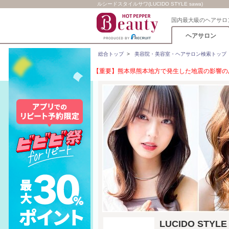
ルシードスタイルサワ(LUCIDO STYLE sawa)
国内最大級のヘアサロ
ヘアサロン
総合トップ
>
美容院・美容室・ヘアサロン検索トップ
【重要】熊本県熊本地方で発生した地震の影響のあ
LUCIDO ST