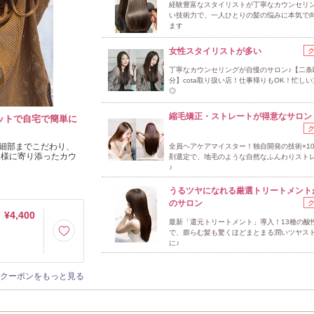
経験豊富なスタイリストが丁寧なカウンセリン
い技術力で、一人ひとりの髪の悩みに本気で
ます
女性スタイリストが多い
丁寧なカウンセリングが自慢のサロン♪【二条
分】cota取り扱い店！仕事帰りもOK！忙し
◎
縮毛矯正・ストレートが得意なサロン
ットで自宅で簡単に
細部までこだわり、
全員ヘアケアマイスター！独自開発の技術×1
客様に寄り添ったカウ
剤選定で、地毛のような自然なふんわりスト
♪
うるツヤになれる厳選トリートメント
のサロン
¥4,400
最新「還元トリートメント」導入！13種の酸
で、膨らむ髪も驚くほどまとまる潤いツヤス
に♪
クーポンをもっと見る