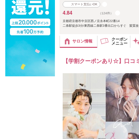
スマート支払いOK
4.84
（124件）
京都府京都市中京区西ノ京永本町22番14
二条駅徒歩3分/東西線二条駅3番出口からすぐ 髪質改善
クーポン
サロン情報
メニュー
【学割クーポンあり☆】口コミ4