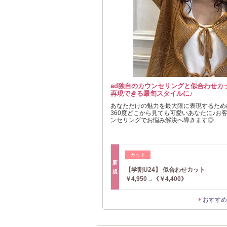
ad独自のカウンセリングと似合わせカ
再現できる最旬スタイルに♪
あなただけの魅力を最大限に表現するため
360度どこから見ても可愛いあなたに♪お
ンセリングでお悩み解決へ導きます◎
カット
新
【学割U24】 似合わせカット
規
￥4,950→《￥4,400》
おすすめ