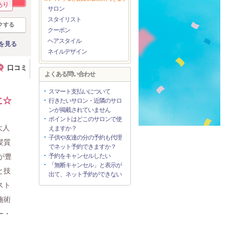
あり
サロン
スタイリスト
クする
クーポン
ヘアスタイル
を見る
ネイルデザイン
口コミ
よくある問い合わせ
スマート支払いについて
に☆
行きたいサロン・近隣のサロ
ンが掲載されていません
ポイントはどこのサロンで使
大人
えますか？
子供や友達の分の予約も代理
髪質
でネット予約できますか？
が豊
予約をキャンセルしたい
「無断キャンセル」と表示が
と技
出て、ネット予約ができない
スト
施術
ー・