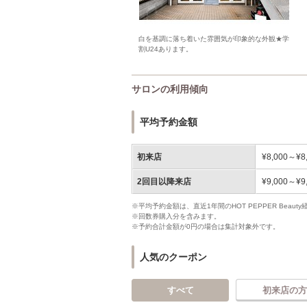
白を基調に落ち着いた雰囲気が印象的な外観★学
割U24あります。
サロンの利用傾向
平均予約金額
初来店
¥8,000～¥8
2回目以降来店
¥9,000～¥9
※平均予約金額は、直近1年間のHOT PEPPER Bea
※回数券購入分を含みます。
※予約合計金額が0円の場合は集計対象外です。
人気のクーポン
すべて
初来店の方