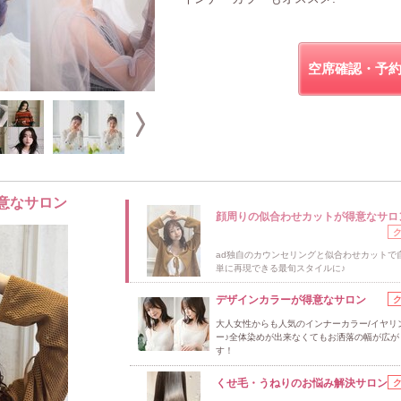
空席確認・予
意なサロン
顔周りの似合わせカットが得意なサロ
ad独自のカウンセリングと似合わせカットで
単に再現できる最旬スタイルに♪
デザインカラーが得意なサロン
大人女性からも人気のインナーカラー/イヤリ
ー♪全体染めが出来なくてもお洒落の幅が広が
す！
くせ毛・うねりのお悩み解決サロン