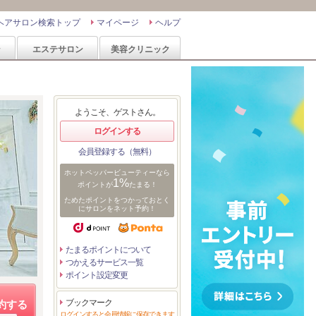
ヘアサロン検索トップ
マイページ
ヘルプ
ン
エステサロン
美容クリニック
ようこそ、ゲストさん。
ログインする
会員登録する（無料）
ホットペッパービューティーなら
1%
ポイントが
たまる！
ためたポイントをつかっておとく
にサロンをネット予約！
たまるポイントについて
つかえるサービス一覧
ポイント設定変更
ブックマーク
約する
ログインすると会員情報に保存できます