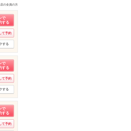
来店の全員の方
ンで
約する
して予約
クする
ンで
約する
して予約
クする
ンで
約する
して予約