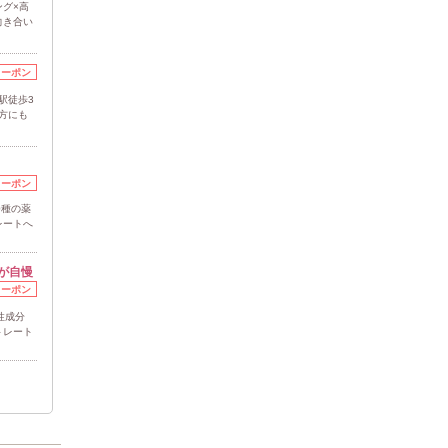
グ×高
向き合い
クーポン
駅徒歩3
い方にも
クーポン
0種の薬
レートへ
が自慢
クーポン
性成分
トレート