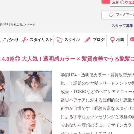
◯
空席
本日
ブックマー
/学割/京都二条/ブリーチ
スタッフ募集
こだわり
スタイリスト
スタイル
ブログ
地図
.8超◎ 大人気！透明感カラー × 髪質改善でうる艶髪
学割U24・透明感カラー・髪質改善が
気！！話題のツヤ髪トリートメントや
改善・TOKIOなどのヘアケアメニュー
富◎ヘアケアに対する圧倒的な知識量
術力が自慢です！経験豊富なスタイリ
による丁寧なカウンセリングと抜群の
であなたを理想の姿に。デザインカラ
インナーカラーもオススメ!