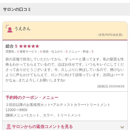
サロンの口コミ
サロンPick Up
うえさん
（女性/50代/会社員）
総合
5
★
★
★
★
★
雰囲気：
4
接客サービス：
4
技術・仕上がり：
5
メニュー・料金：
5
前の店舗で担当していただいてから、ずっーーと通ってます。私の髪質も性
格もわかってもらえているので、ほぼお任せです。いつもキレイにしてくだ
さってありがとうございます。今、久しぶりに伸ばしているので、挫けない
ように声もかけてもらえて、ロングに向けて頑張っています。次回はパーマ
かなぁ...またよろしくお願いしますね♪
[投稿日] 2025/09/28
予約時のクーポン・メニュー
２回目以降のお客様用カット+アルティストカラー+トリートメント
12000⇒9900
[施術メニュー] カット、カラー、トリートメント
サロンからの返信コメントを見る