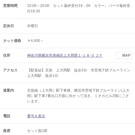
営業時間
10:00～20:00 カット最終受付19：00 カラー、パーマ最終受
付18:30
定休日
木曜日
カット価格
￥4,400～
住所
神奈川県横浜市港南区上大岡西１-１８-５ ２Ｆ
MAP
アクセス
【駅直結】京急 上大岡駅 徒歩3分 市営地下鉄ブルーライン
上大岡駅 徒歩1分
道案内
京急線（上大岡）駅下車後、横浜市営地下鉄ブルーライン(上大
岡）駅下車7番出口方面に向かって頂き、ミオカビル2階にござ
います。
電話
番号を表示
座席
セット面3席