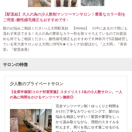
【駅直結】大人の為の少人数制マンツーマンサロン！豊富なカラー剤を
ご用意♪酸性縮毛矯正もおすすめです♪
髪のお悩みご相談ください♪上大岡駅直結 【mioka】 の中にあるので雨にも
濡れず来店できる！大人の為の豊富なカラー剤を取りそろえているので白髪染
めも何でもご相談ください。酸性縮毛矯正もおすすめです神奈川で5店舗経営し
ている実力派サロンが上大岡にOPEN★イルミナ/白髪ぼかし『上大岡』『美容
室』『髪質改善｝
サロンの特徴
少人数のプライベートサロン
【全席半個室/コロナ対策実施】スタイリスト3名の小人数サロン。一人
の為に時間をかけるマンツーマン施術◎
完全マンツーマン制！ゆっくりと時間を
かけた丁寧なカウンセリングで、髪のお
悩みも相談しやすい！髪質や要望をしっ
かり汲み取りながら、理想のスタイルを
叶えます。周りを気にせず過ごせるのも