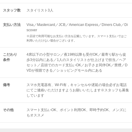
スタッフ数
スタイリスト3人
支払い方法
Visa／Mastercard／JCB／American Express／Diners Club／Di
scover
※店頭で利用可能なお支払い方法を記載しています。スマート支払いではご
利用いただけない場合がございます。
こだわり
4席以下の小型サロン／夜19時以降も受付OK／最寄り駅から徒
条件
歩3分以内にある／1人のスタイリストが仕上げまで担当／ヘア
セット／店頭でのカード支払いOK／お子さま同伴OK／禁煙／D
VDが視聴できる／ショッピングモール内にある
備考
スマホ充電器有、Wi-Fi有，キャンセルや遅延の場合必ずお電話
にてご連絡いただけますようお願いいたします※スタッフも募集
しています
その他
スマート支払いOK
ポイント利用OK
即時予約OK
メンズに
もオススメ