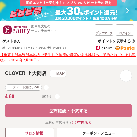
国内最大級の
サロン予約サイト
ブックマーク
ログイン
ゲストさん
ポイントを表示する
ポイントが1%たまる！
ポイントはサロン予約でつかえる！
【重要】熊本県熊本地方で発生した地震の影響のある地域へご予約されているお客
様へ（2026年7月28日）
CLOVER 上大岡店
MAP
スマート支払いOK
4.60
（67件）
空席確認・予約する
空席あり
本日の空席状況：
◯
クーポン・メニュー
サロン情報