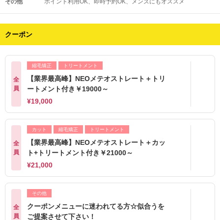
その他
ポイント利用OK
即時予約OK
メンズにもオススメ
クーポン
縮毛矯正
トリートメント
【業界最高峰】NEOメテオストレート＋トリ
全
員
ートメント付き￥19000～
¥19,000
カット
縮毛矯正
トリートメント
【業界最高峰】NEOメテオストレート＋カッ
全
員
ト+トリートメント付き￥21000～
¥21,000
その他
クーポンメニューに迷われてる方☆似合うを
全
員
ご提案させて下さい！