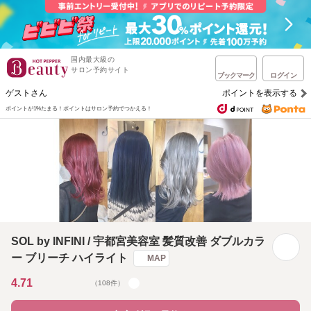
国内最大級の
サロン予約サイト
ブックマーク
ログイン
ゲストさん
ポイントを表示する
ポイントが1%たまる！
ポイントはサロン予約でつかえる！
SOL by INFINI / 宇都宮美容室 髪質改善 ダブルカラ
ー ブリーチ ハイライト
MAP
4.71
（108件）