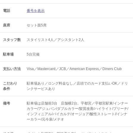
電話
番号を表示
座席
セット面5席
スタッフ数
スタイリスト4人／アシスタント2人
駐車場
5台完備
支払い方法
Visa／Mastercard／JCB／American Express／Diners Club
こだわり
駐車場あり／ロング料金なし／店頭でのカード支払いOK／ドリ
条件
ンクサービスあり
備考
駐車場は店舗前3台 店舗横2台。宇都宮／宇都宮駅東/インナー
カラー/アジュバン/ダブルカラー/髪質改善/ハイライト/ブリーチ/
インフィニアル/バイカルテ/オージョア/酸性ストレート//インナ
ーカラー/元今泉/メテオ