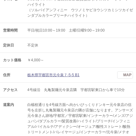
ハイライト
（ソルバイアンフィニー ウツノミヤビヨウシツカミシツカイゼ
ンダブルカラーブリーチハイライト）
営業時間
平日/祝日10:00～19:00 土曜/日曜9:00～19:00
定休日
不定休
カット価格
￥4,000～
住所
栃木県宇都宮市元今泉７-5-5 B1
MAP
アクセス
4号線沿 丸亀製麺元今泉店隣 宇都宮駅東口から車で10分
道案内
白楊校通りを4号線方面へ向かいびっくりドンキー元今泉店の信
号を左折し丸亀製麺元今泉店の隣が店舗になります。アンサーズ
元今泉さん跡地/宇都宮／宇都宮駅東/インナーカラー/メンズ/アジ
ュバン/ダブルカラー/髪質改善/ハイライト/ブリーチ/インフィニ
アル/バイカルテ/アディクシー/オージュア/酸性ストレート/酸熱
トリートメント/バレイヤージュ/インナーカラー/元今泉/メテオ