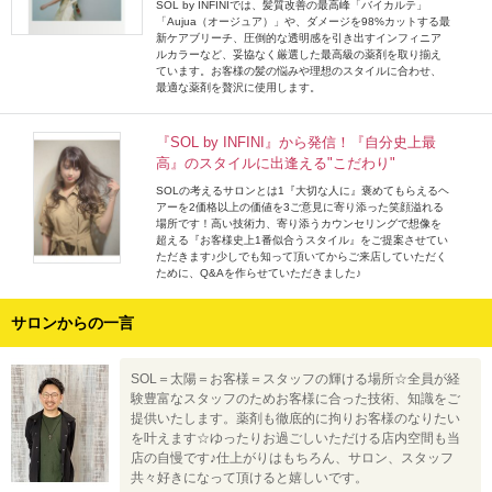
SOL by INFINIでは、髪質改善の最高峰「バイカルテ」
「Aujua（オージュア）」や、ダメージを98%カットする最
新ケアブリーチ、圧倒的な透明感を引き出すインフィニア
ルカラーなど、妥協なく厳選した最高級の薬剤を取り揃え
ています。お客様の髪の悩みや理想のスタイルに合わせ、
最適な薬剤を贅沢に使用します。
『SOL by INFINI』から発信！『自分史上最
高』のスタイルに出逢える"こだわり"
SOLの考えるサロンとは1『大切な人に』褒めてもらえるヘ
アーを2価格以上の価値を3ご意見に寄り添った笑顔溢れる
場所です！高い技術力、寄り添うカウンセリングで想像を
超える『お客様史上1番似合うスタイル』をご提案させてい
ただきます♪少しでも知って頂いてからご来店していただく
ために、Q&Aを作らせていただきました♪
サロンからの一言
SOL＝太陽＝お客様＝スタッフの輝ける場所☆全員が経
験豊富なスタッフのためお客様に合った技術、知識をご
提供いたします。薬剤も徹底的に拘りお客様のなりたい
を叶えます☆ゆったりお過ごしいただける店内空間も当
店の自慢です♪仕上がりはもちろん、サロン、スタッフ
共々好きになって頂けると嬉しいです。