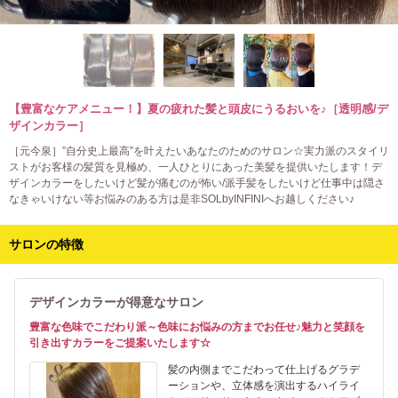
【豊富なケアメニュー！】夏の疲れた髪と頭皮にうるおいを♪［透明感/デ
ザインカラー］
［元今泉］”自分史上最高”を叶えたいあなたのためのサロン☆実力派のスタイリ
ストがお客様の髪質を見極め、一人ひとりにあった美髪を提供いたします！デ
ザインカラーをしたいけど髪が痛むのが怖い/派手髪をしたいけど仕事中は隠さ
なきゃいけない等お悩みのある方は是非SOLbyINFINIへお越しください♪
サロンの特徴
デザインカラーが得意なサロン
豊富な色味でこだわり派～色味にお悩みの方までお任せ♪魅力と笑顔を
引き出すカラーをご提案いたします☆
髪の内側までこだわって仕上げるグラデ
ーションや、立体感を演出するハイライ