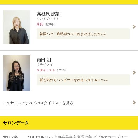
高根沢 那菜
タカネザワ ナナ
店長
（歴8年）
韓国ヘア・透明感カラーおまかせください♪
内田 明
ウチダ メイ
スタイリスト
（歴3年）
髪も気分もハッピーになれるスタイルにッ♪♪
このサロンのすべてのスタイリストを見る
サロンデータ
サロン名
SOL by INFINI / 宇都宮美容室 髪質改善 ダブルカラー ブリーチ