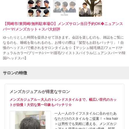
【岡崎市/東岡崎/無料駐車場◎】メンズサロン当日予約OK◆ニュアンス
パーマ/メンズカット＋スパ大好評
ゆったりとした時間を提供させて頂きます。会話を楽しむのも、雑誌をご覧に
なるのも、睡眠を取られるのも。お帰りの際は「髪型もお顔もバッチリ」！自
慢のヘッドスパで癒されるサロンタイムを☆【マッシュ/縮毛矯正/フェード/ナ
チュラルカラー/ブリーチ/パーマ/眉毛/ツイストスパイラル/ニュアンスパーマ/韓
国/ヘッドスパ】
サロンの特徴
メンズカジュアルが得意なサロン
メンズカジュアル～大人のトレンドスタイルまで、幅広い世代のカッ
トが自慢！大切な第一印象もバッチリ☆
一人一人のライフスタイルに合わせたあ
なただけのスタイルをご提案！＜lea hair
＞は男性でも気軽に通える、メンズカジ