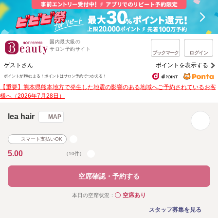
国内最大級の
サロン予約サイト
ブックマーク
ログイン
ゲストさん
ポイントを表示する
ポイントが1%たまる！
ポイントはサロン予約でつかえる！
【重要】熊本県熊本地方で発生した地震の影響のある地域へご予約されているお客
様へ（2026年7月28日）
lea hair
MAP
スマート支払いOK
5.00
（10件）
空席確認・予約する
空席あり
本日の空席状況：
◯
スタッフ募集を見る