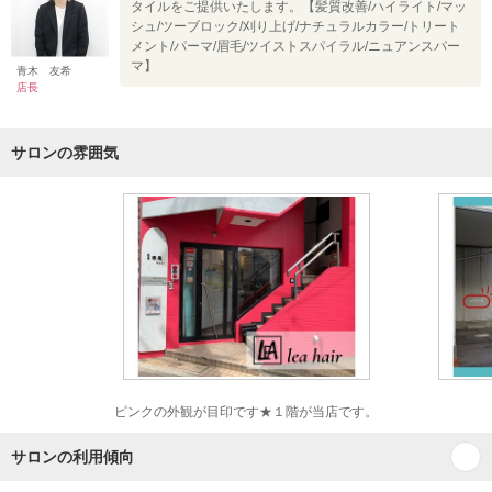
タイルをご提供いたします。【髪質改善/ハイライト/マッ
シュ/ツーブロック/刈り上げ/ナチュラルカラー/トリート
メント/パーマ/眉毛/ツイストスパイラル/ニュアンスパー
マ】
青木 友希
店長
サロンの雰囲気
ピンクの外観が目印です★１階が当店です。
サロンの利用傾向