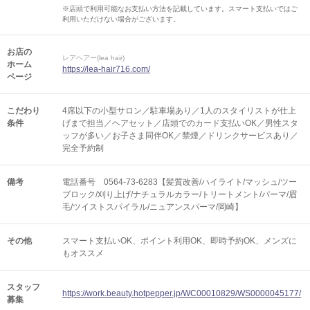
※店頭で利用可能なお支払い方法を記載しています。スマート支払いではご
利用いただけない場合がございます。
お店の
レアヘアー(lea hair)
ホーム
https://lea-hair716.com/
ページ
こだわり
4席以下の小型サロン／駐車場あり／1人のスタイリストが仕上
条件
げまで担当／ヘアセット／店頭でのカード支払いOK／男性スタ
ッフが多い／お子さま同伴OK／禁煙／ドリンクサービスあり／
完全予約制
備考
電話番号 0564-73-6283【髪質改善/ハイライト/マッシュ/ツー
ブロック/刈り上げ/ナチュラルカラー/トリートメント/パーマ/眉
毛/ツイストスパイラル/ニュアンスパーマ/岡崎】
その他
スマート支払いOK
ポイント利用OK
即時予約OK
メンズに
もオススメ
スタッフ
https://work.beauty.hotpepper.jp/WC00010829/WS0000045177/
募集