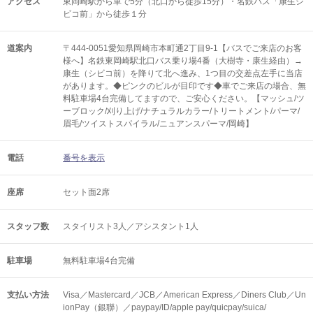
アクセス
東岡崎駅から車で5分（北口から徒歩15分）・名鉄バス「康生シ
ビコ前」から徒歩１分
道案内
〒444-0051愛知県岡崎市本町通2丁目9-1【バスでご来店のお客
様へ】名鉄東岡崎駅北口バス乗り場4番（大樹寺・康生経由）→
康生（シビコ前）を降りて北へ進み、1つ目の交差点左手に当店
があります。◆ピンクのビルが目印です◆車でご来店の場合、無
料駐車場4台完備してますので、ご安心ください。【マッシュ/ツ
ーブロック/刈り上げ/ナチュラルカラー/トリートメント/パーマ/
眉毛/ツイストスパイラル/ニュアンスパーマ/岡崎】
電話
番号を表示
座席
セット面2席
スタッフ数
スタイリスト3人／アシスタント1人
駐車場
無料駐車場4台完備
支払い方法
Visa／Mastercard／JCB／American Express／Diners Club／Un
ionPay（銀聯）／paypay/ID/apple pay/quicpay/suica/