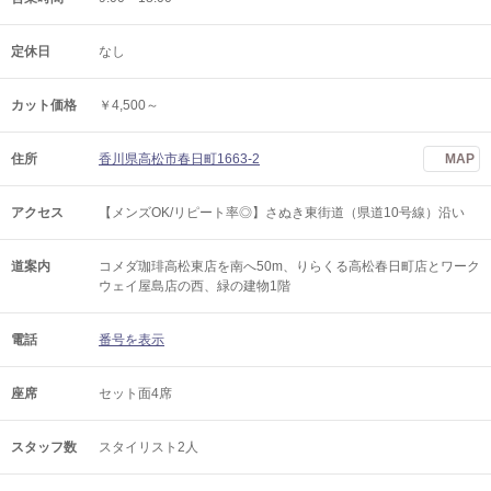
定休日
なし
カット価格
￥4,500～
住所
香川県高松市春日町1663-2
MAP
アクセス
【メンズOK/リピート率◎】さぬき東街道（県道10号線）沿い
道案内
コメダ珈琲高松東店を南へ50m、りらくる高松春日町店とワーク
ウェイ屋島店の西、緑の建物1階
電話
番号を表示
座席
セット面4席
スタッフ数
スタイリスト2人