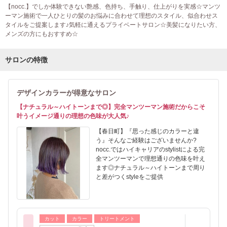
【nocc.】でしか体験できない艶感、色持ち、手触り、仕上がりを実感☆マンツ
ーマン施術で一人ひとりの髪のお悩みに合わせて理想のスタイル、似合わせス
タイルをご提案します♪気軽に通えるプライベートサロン☆美髪になりたい方、
メンズの方にもおすすめ☆
サロンの特徴
デザインカラーが得意なサロン
【ナチュラル～ハイトーンまで◎】完全マンツーマン施術だからこそ
叶うイメージ通りの理想の色味が大人気♪
【春日町】『思った感じのカラーと違
う』そんなご経験はございませんか?
nocc.ではハイキャリアのstylistによる完
全マンツーマンで理想通りの色味を叶え
ます◎ナチュラル～ハイトーンまで周り
と差がつくstyleをご提供
カット
カラー
トリートメント