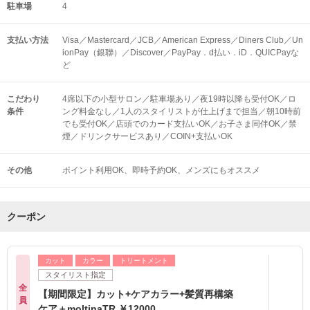
駐車場
4
支払い方法
Visa／Mastercard／JCB／American Express／Diners Club／Un
ionPay（銀聯）／Discover／PayPay．d払い．iD．QUICPayな
ど
こだわり
4席以下の小型サロン／駐車場あり／夜19時以降も受付OK／ロ
条件
ング料金なし／1人のスタイリストが仕上げまで担当／朝10時前
でも受付OK／店頭でのカード支払いOK／お子さま同伴OK／禁
煙／ドリンクサービスあり／COIN+支払いOK
その他
ポイント利用OK
即時予約OK
メンズにもオススメ
クーポン
カット
カラー
トリートメント
スタイリスト指定
全
【期間限定】カット+ケアカラー+髪質再構築
員
ケア＋moltinaTR ￥12000