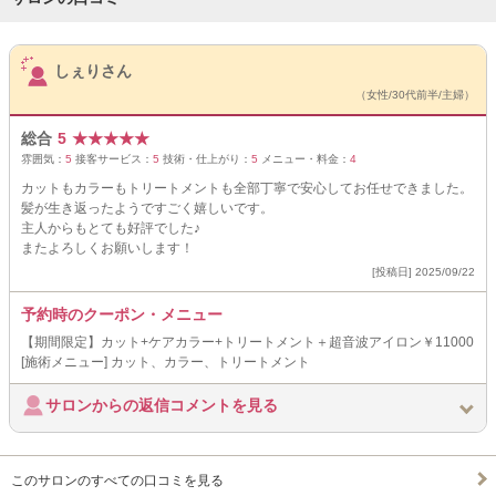
サロンPick Up
しぇりさん
（女性/30代前半/主婦）
総合
5
★
★
★
★
★
雰囲気：
5
接客サービス：
5
技術・仕上がり：
5
メニュー・料金：
4
カットもカラーもトリートメントも全部丁寧で安心してお任せできました。
髪が生き返ったようですごく嬉しいです。
主人からもとても好評でした♪
またよろしくお願いします！
[投稿日] 2025/09/22
予約時のクーポン・メニュー
【期間限定】カット+ケアカラー+トリートメント＋超音波アイロン￥11000
[施術メニュー] カット、カラー、トリートメント
サロンからの返信コメントを見る
このサロンのすべての口コミを見る