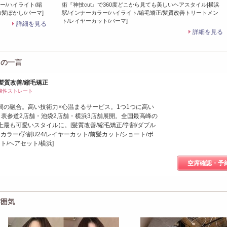
ー/ハイライト/縮
術『神技cut』で360度どこから見ても美しいヘアスタイル[横浜
髪ぼかし/パーマ]
駅/インナーカラー/ハイライト/縮毛矯正/髪質改善トリートメン
ト/レイヤーカット/パーマ]
詳細を見る
詳細を見る
からの一言
/髪質改善/縮毛矯正
/酸性ストレート
間の融合。高い技術力×心温まるサービス。1つ1つに高い
・表参道2店舗・池袋2店舗・横浜3店舗展開。全国最高峰の
最も可愛いスタイルに。[髪質改善/縮毛矯正/学割/ダブル
カラー/学割U24/レイヤーカット/前髪カット/ショート/ボ
ト/ヘアセット/横浜]
空席確認・予
雰囲気