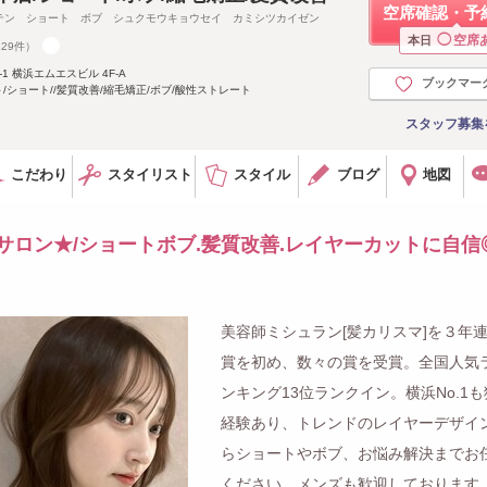
空席確認・予
テン ショート ボブ シュクモウキョウセイ カミシツカイゼン
◯
空席
本日
829件）
1 横浜エムエスビル 4F-A
ブックマー
/ショート//髪質改善/縮毛矯正/ボブ/酸性ストレート
スタッフ募集
こだわり
スタイリスト
スタイル
ブログ
地図
サロン★/ショートボブ.髪質改善.レイヤーカットに自信
美容師ミシュラン[髪カリスマ]を３年
賞を初め、数々の賞を受賞。全国人気
ンキング13位ランクイン。横浜No.1
経験あり、トレンドのレイヤーデザイ
らショートやボブ、お悩み解決までお
ください。メンズも歓迎しております。