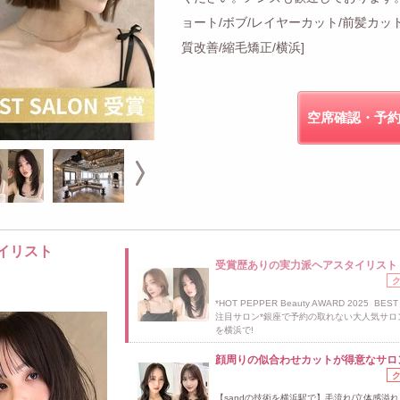
ョート/ボブ/レイヤーカット/前髪カット
質改善/縮毛矯正/横浜]
空席確認・予
イリスト
受賞歴ありの実力派ヘアスタイリスト
*HOT PEPPER Beauty AWARD 2025 BEST
注目サロン*銀座で予約の取れない大人気サロ
を横浜で!
顔周りの似合わせカットが得意なサロ
【sandの技術を横浜駅で】毛流れ/立体感溢