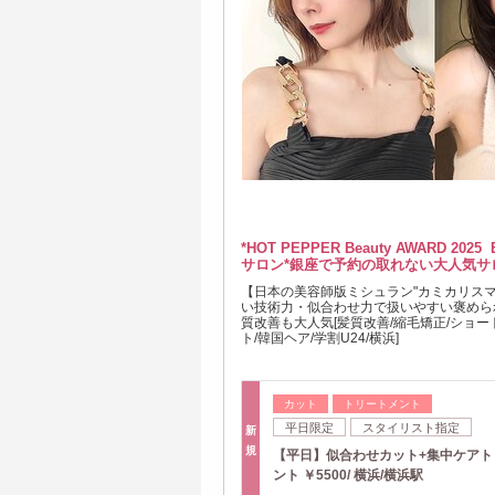
*HOT PEPPER Beauty AWARD 2025
サロン*銀座で予約の取れない大人気サ
【日本の美容師版ミシュラン"カミカリスマ"
い技術力・似合わせ力で扱いやすい褒めら
質改善も大人気[髪質改善/縮毛矯正/ショー
ト/韓国ヘア/学割U24/横浜]
カット
トリートメント
平日限定
スタイリスト指定
新
規
【平日】似合わせカット+集中ケアト
ント ￥5500/ 横浜/横浜駅