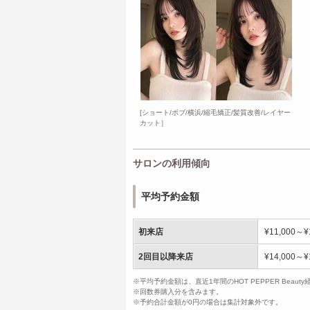
[ショート/ボブ/横浜/縮毛矯正/髪質改善/レイヤー
カット］
サロンの利用傾向
平均予約金額
初来店
¥11,000～¥
2回目以降来店
¥14,000～¥
※平均予約金額は、直近1年間のHOT PEPPER Bea
※回数券購入分を含みます。
※予約合計金額が0円の場合は集計対象外です。