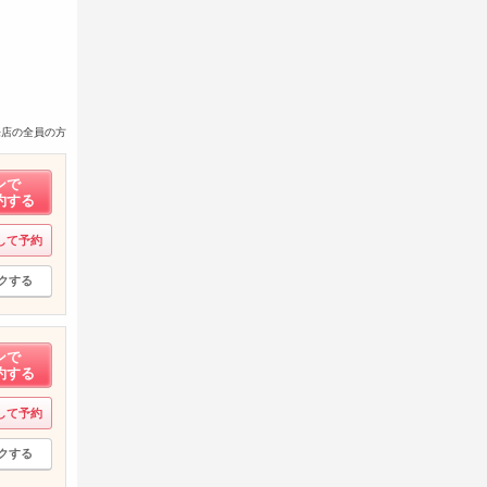
来店の全員の方
ンで
約する
して予約
クする
ンで
約する
して予約
クする