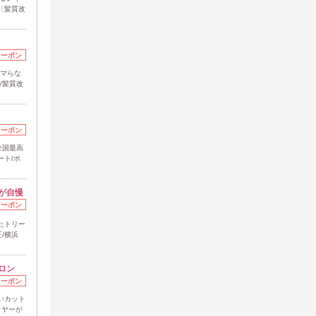
〔髪質改
クーポン
キマらな
/髪質改
クーポン
全国最高
ート/ボ
が自慢
クーポン
たトリー
/横浜
ロン
クーポン
いカット
イヤーが