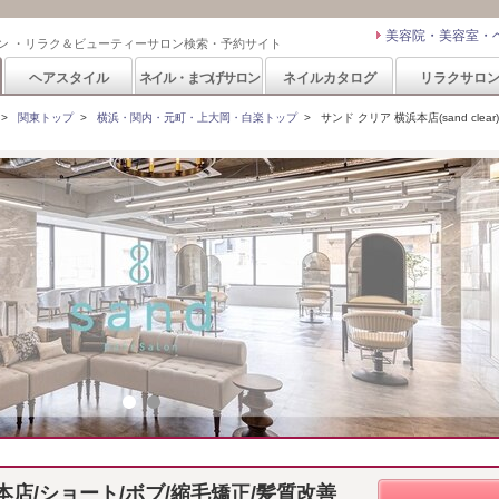
美容院・美容室・
ン ・リラク＆ビューティーサロン検索・予約サイト
ヘアスタイル
ネイル・まつげサロン
ネイルカタログ
リラクサロ
>
関東トップ
>
横浜・関内・元町・上大岡・白楽トップ
>
サンド クリア 横浜本店(sand clear)
 横浜本店/ショート/ボブ/縮毛矯正/髪質改善