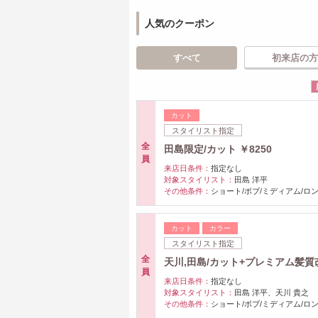
人気のクーポン
すべて
初来店の方
カット
スタイリスト指定
全
田島限定/カット ￥8250
員
来店日条件：
指定なし
対象スタイリスト：
田島 洋平
その他条件：
ショート/ボブ/ミディアム/ロ
カット
カラー
スタイリスト指定
全
天川,田島/カット+プレミアム髪質改
員
来店日条件：
指定なし
対象スタイリスト：
田島 洋平、天川 貴之
その他条件：
ショート/ボブ/ミディアム/ロ