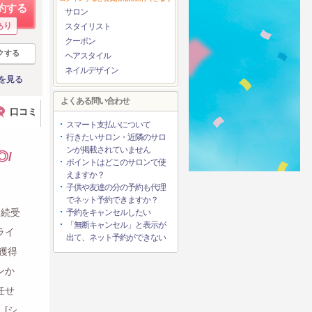
約する
サロン
あり
スタイリスト
クーポン
クする
ヘアスタイル
ネイルデザイン
を見る
よくある問い合わせ
口コミ
スマート支払いについて
行きたいサロン・近隣のサロ
ンが掲載されていません
◎/
ポイントはどこのサロンで使
えますか？
子供や友達の分の予約も代理
でネット予約できますか？
連続受
予約をキャンセルしたい
「無断キャンセル」と表示が
ライ
出て、ネット予約ができない
も獲得
ンか
任せ
[シ