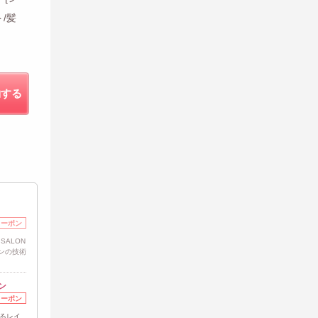
/髪
約する
クーポン
 SALON
ンの技術
ン
クーポン
れるレイ