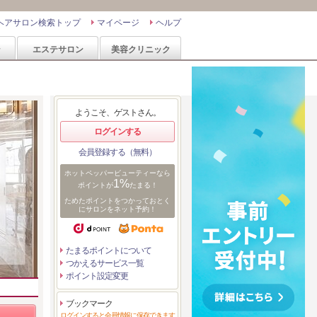
ヘアサロン検索トップ
マイページ
ヘルプ
ン
エステサロン
美容クリニック
ようこそ、ゲストさん。
ログインする
会員登録する（無料）
ホットペッパービューティーなら
1%
ポイントが
たまる！
ためたポイントをつかっておとく
にサロンをネット予約！
たまるポイントについて
つかえるサービス一覧
ポイント設定変更
ブックマーク
ログインすると会員情報に保存できます