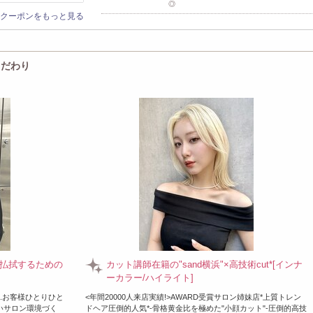
◎
クーポンをもっと見る
メンズカジュアルが得意なサロン
【都内最先端のsand】トレンド感抜群◎ONO
るモテ&清潔感スタイル〔メンズ/ツイストスパ
のこだわり
横浜〕
払拭するための
カット講師在籍の"sand横浜"×高技術cut*[インナ
ーカラー/ハイライト]
.お客様ひとりひと
<年間20000人来店実績!>AWARD受賞サロン姉妹店*上質トレン
よいサロン環境づく
ドヘア圧倒的人気*-骨格黄金比を極めた"小顔カット"-圧倒的高技