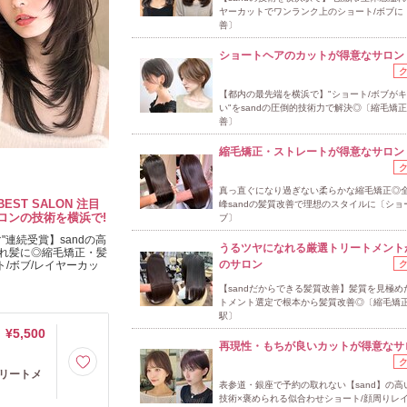
ヤーカットでワンランク上のショート/ボブに
善〕
ショートヘアのカットが得意なサロン
【都内の最先端を横浜で】"ショート/ボブが
い"をsandの圧倒的技術力で解決◎〔縮毛矯正
善〕
縮毛矯正・ストレートが得意なサロン
真っ直ぐになり過ぎない柔らかな縮毛矯正◎
 BEST SALON 注目
峰sandの髪質改善で理想のスタイルに〔ショ
ロンの技術を横浜で!
ブ〕
連続受賞】sandの高
うるツヤになれる厳選トリートメント
れ髪に◎縮毛矯正・髪
のサロン
ト/ボブ/レイヤーカッ
【sandだからできる髪質改善】髪質を見極め
トメント選定で根本から髪質改善◎〔縮毛矯正
駅〕
¥5,500
再現性・もちが良いカットが得意なサ
リートメ
表参道・銀座で予約の取れない【sand】の高
技術×褒められる似合わせショート/顔周りレ