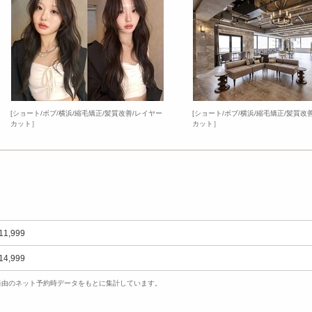
[ショート/ボブ/横浜/縮毛矯正/髪質改善/レイヤー
[ショート/ボブ/横浜/縮毛矯正/髪質改
カット］
カット］
11,999
14,999
uty経由のネット予約時データをもとに集計しています。