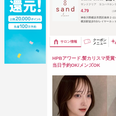
サンドクリア ヨコハマホン
4.79
（1
神奈川県横浜市西区南幸２-11-
横浜駅徒歩5分/レイヤーカット
クーポン
サロン情報
メニュー
HPBアワード.髪カリスマ受賞
当日予約OK/メンズOK