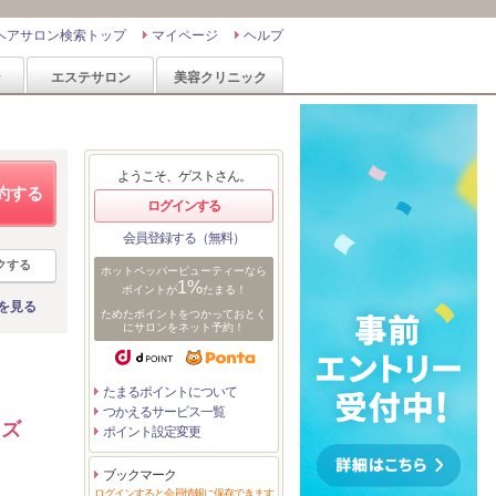
ヘアサロン検索トップ
マイページ
ヘルプ
ン
エステサロン
美容クリニック
ようこそ、ゲストさん。
約する
ログインする
会員登録する（無料）
クする
ホットペッパービューティーなら
1%
ポイントが
たまる！
を見る
ためたポイントをつかっておとく
にサロンをネット予約！
たまるポイントについて
つかえるサービス一覧
ッズ
ポイント設定変更
ブックマーク
ログインすると会員情報に保存できます