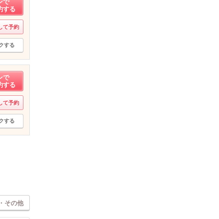
ンで
約する
して予約
クする
ンで
約する
して予約
クする
・その他