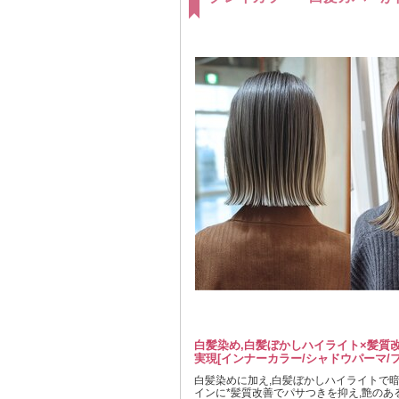
白髪染め,白髪ぼかしハイライト×髪質
実現[インナーカラー/シャドウパーマ/フ
白髪染めに加え,白髪ぼかしハイライトで
インに*髪質改善でパサつきを抑え,艶のあ