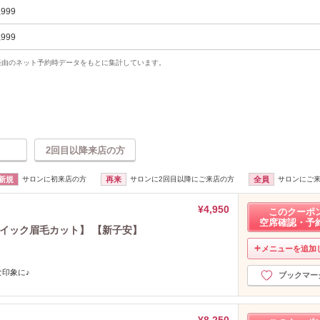
,999
,999
uty経由のネット予約時データをもとに集計しています。
2回目以降来店の方
新規
サロンに初来店の方
再来
サロンに2回目以降にご来店の方
全員
サロンにご
¥4,950
このクーポ
空席確認・予
クイック眉毛カット】 【新子安】
メニューを追加
印象に♪
ブックマー
¥8,250