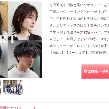
毎月通える価格と高いクオリティーを
丁寧なカウンセリングと仕上がりの高
で、年齢問わず沢山のお客様にご来店
き、エリアトップの口コミ数を頂いて
ます☆お子様連れも大歓迎☆パパ、マ
安心してご来店頂けます☆9時～19時
業☆ショートからロングまでお任せ下
【Aujua】【オージュア】【髪質改善
空席確認・予
得意なサロン