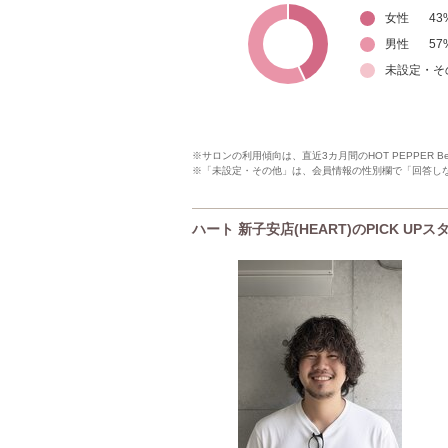
女性
43
男性
57
未設定・そ
※サロンの利用傾向は、直近3カ月間のHOT PEPPER 
※「未設定・その他」は、会員情報の性別欄で「回答し
ハート 新子安店(HEART)のPICK UP