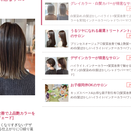
グレイカラー・白髪カバーが得意なサ
白髪染め,白髪ぼかしハイライト×髪質改善で
ラーを実現[インナーカラー/シャドウパーマ/フ
うるツヤになれる厳選トリートメント
のサロン
プリンセスオージュア◎髪質改善で極上艶髪へ
め/白髪ぼかし/ハイライト/インナーカラー/フ
デザインカラーが得意なサロン
ハイライト,インナーカラー×髪質改善で魅せ
ザイン[白髪染め/白髪ぼかし/シャドウパーマ/
ド]
お子様同伴OKのサロン
キッズスペース&お得な親子割引有◎[髪質改善
め/白髪ぼかし/ハイライト/インナーカラー/フ
改善で上品艶カラーを
ェード]
暗くなりすぎないデザ
る仕上がりに◎繰り返