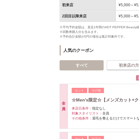
初来店
¥5,000～¥5
2回目以降来店
¥5,000～¥5
※平均予約金額は、直近1年間のHOT PEPPER Bea
※回数券購入分を含みます。
※予約合計金額が0円の場合は集計対象外です。
人気のクーポン
すべて
初来店の方
カット
その他
☆Men's限定☆【メンズカット+
全
来店日条件：
指定なし
員
対象スタイリスト：
全員
その他条件：
眉毛を整えるだけでスマートな
カット
カラー