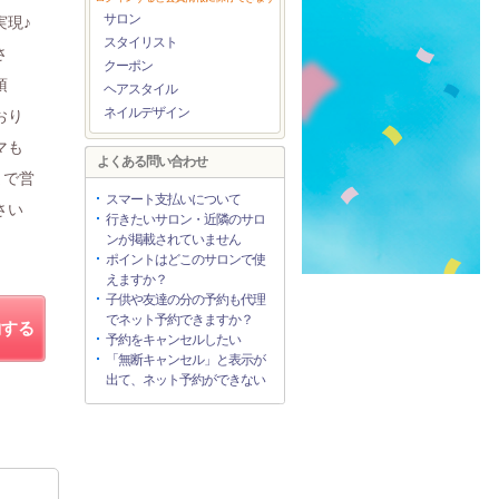
サロン
実現♪
スタイリスト
さ
クーポン
頂
ヘアスタイル
ネイルデザイン
おり
マも
よくある問い合わせ
まで営
スマート支払いについて
さい
行きたいサロン・近隣のサロ
】
ンが掲載されていません
ポイントはどこのサロンで使
えますか？
子供や友達の分の予約も代理
でネット予約できますか？
約する
予約をキャンセルしたい
「無断キャンセル」と表示が
出て、ネット予約ができない