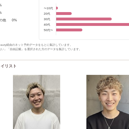
%
〜10代
%
20代
30代
の他
0
%
40代
50代〜
Beauty経由のネット予約データをもとに集計しています。
ない」「自由記載」を選択された方のデータを集計しています。
スタイリスト