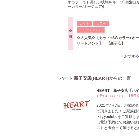
すカラーでも美しい状態をキープ![白髪ぼか
ーカラー/オージュア/]
カット
カラー
トリートメント
全
員
☆大人気☆【カット+SWカラー+オ
リートメント】 【新子安】
おすすめ
ハート 新子安店(HEART)からの一言
HEART 新子安店【ハイ
お待ちしております！【新子安
2021年7月7日、地域の
て頂きました！ご家族皆
トはyoutubeをご覧
は電話予約にてお願い致
ストと出会って頂けると