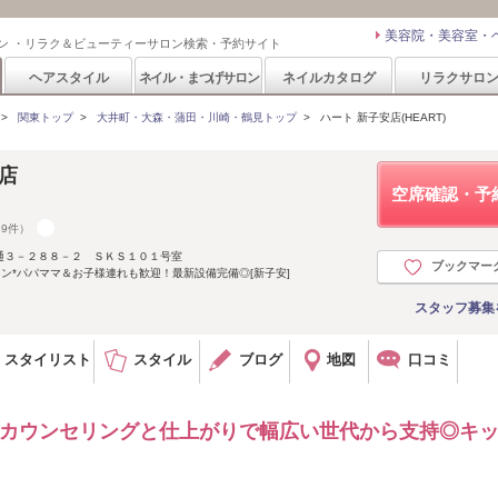
美容院・美容室・
ン ・リラク＆ビューティーサロン検索・予約サイト
ヘアスタイル
ネイル・まつげサロン
ネイルカタログ
リラクサロ
>
関東トップ
>
大井町・大森・蒲田・川崎・鶴見トップ
>
ハート 新子安店(HEART)
安店
空席確認・予
69件）
通３－２８８－２ ＳＫＳ１０１号室
ブックマー
ロン*パパママ＆お子様連れも歓迎！最新設備完備◎[新子安]
スタッフ募集
スタイリスト
スタイル
ブログ
地図
口コミ
なカウンセリングと仕上がりで幅広い世代から支持◎キ