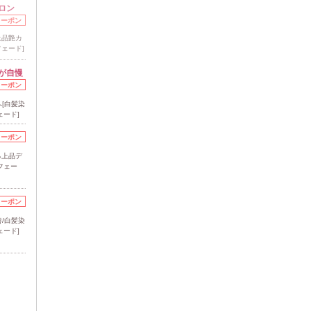
ロン
クーポン
上品艶カ
ェード]
が自慢
クーポン
[白髪染
ェード]
クーポン
る上品デ
フェー
クーポン
/白髪染
ェード]