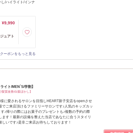
し/ハイライト/インナ
¥9,990
ージュアト
クーポンをもっと見る
ライト/MEN`S/学割】
/髪質改善/白髪ぼかし】
皆様に愛されるサロンを目指しHEART新子安店をopenさせ
様でご来店頂けるファミリーサロンです♪人気のキッズカッ
頂けます♪帰りの際にはお菓子のプレゼントも♪複数の予約の際
します！最新の設備を整えた当店であなたに合うスタイリ
嬉しいです♪是非ご来店お待ちしております！