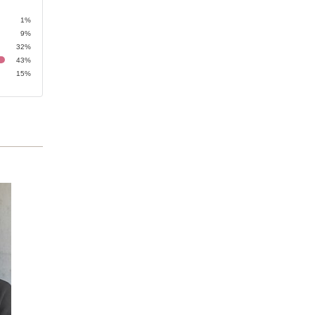
1%
9%
32%
43%
15%