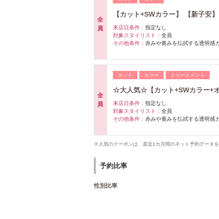
【カット+SWカラー】 【新子安】
全
来店日条件：
指定なし
員
対象スタイリスト：
全員
その他条件：
赤みや黄みを払拭する透明感
カット
カラー
トリートメント
☆大人気☆【カット+SWカラー+
全
来店日条件：
指定なし
員
対象スタイリスト：
全員
その他条件：
赤みや黄みを払拭する透明感
※人気のクーポンは、直近1カ月間のネット予約データ
予約比率
性別比率