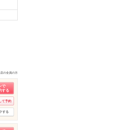
来店の全員の方
ンで
約する
して予約
クする