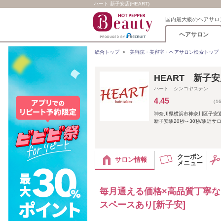
ハート 新子安店(HEART)
国内最大級のヘアサロ
ヘアサロン
総合トップ
>
美容院・美容室・ヘアサロン検索トップ
HEART 新子
ハート シンコヤステン
4.45
（1
神奈川県横浜市神奈川区子安
新子安駅20秒～30秒/駅近サ
クーポン
サロン情報
メニュー
毎月通える価格×高品質丁寧
スペースあり[新子安]