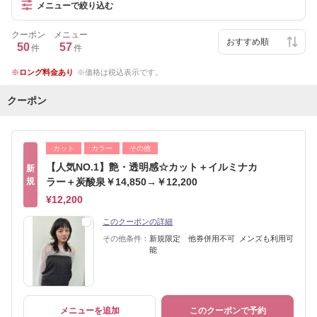
メニューで絞り込む
クーポン
メニュー
50
57
件
件
ロング料金あり
価格は税込表示です。
クーポン
カット
カラー
その他
【人気NO.1】艶・透明感☆カット＋イルミナカ
新
規
ラー＋炭酸泉￥14,850→￥12,200
¥12,200
このクーポンの詳細
その他条件：
新規限定 他券併用不可 メンズも利用可
能
メニューを追加
このクーポンで予約