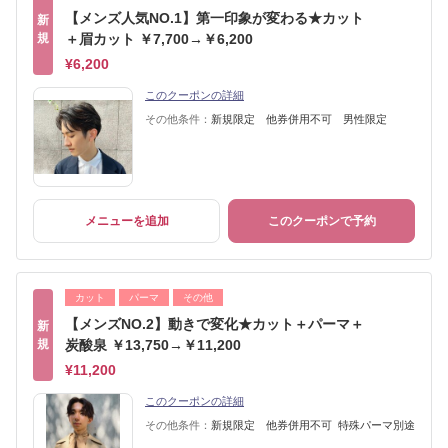
【メンズ人気NO.1】第一印象が変わる★カット
新
規
＋眉カット ￥7,700→￥6,200
¥6,200
このクーポンの詳細
その他条件：
新規限定 他券併用不可 男性限定
メニューを追加
このクーポンで予約
カット
パーマ
その他
【メンズNO.2】動きで変化★カット＋パーマ＋
新
規
炭酸泉 ￥13,750→￥11,200
¥11,200
このクーポンの詳細
その他条件：
新規限定 他券併用不可 特殊パーマ別途