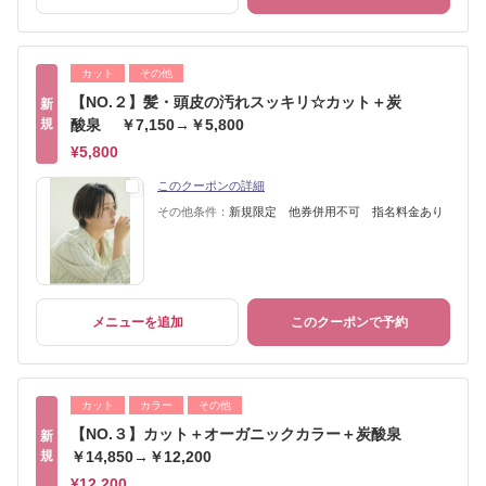
カット
その他
【NO.２】髪・頭皮の汚れスッキリ☆カット＋炭
新
規
酸泉 ￥7,150→￥5,800
¥5,800
このクーポンの詳細
その他条件：
新規限定 他券併用不可 指名料金あり
メニューを追加
このクーポンで予約
カット
カラー
その他
【NO.３】カット＋オーガニックカラー＋炭酸泉
新
規
￥14,850→￥12,200
¥12,200