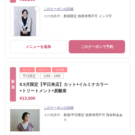
このクーポンの詳細
その他条件：
新規限定 他券併用不可 メンズ可
メニューを追加
このクーポンで予約
カット
カラー
その他
平日限定
12時～16時
新
8.9月限定【平日来店】カット+イルミナカラー
規
+トリートメント+炭酸泉
¥13,000
このクーポンの詳細
その他条件：
新規/平日限定 他券併用不可 指名料金あ
り