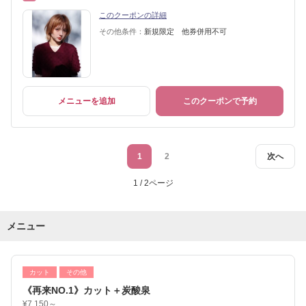
このクーポンの詳細
その他条件：
新規限定 他券併用不可
メニューを追加
このクーポンで予約
1
2
次へ
1 / 2ページ
メニュー
カット
その他
《再来NO.1》カット＋炭酸泉
¥7,150～