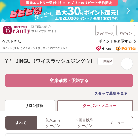
国内最大級の
サロン予約サイト
ブックマーク
ログイン
ゲストさん
ポイントを表示する
ポイントが1%たまる！
ポイントはサロン予約でつかえる！
Y / JINGU【ワイスラッシュジングウ】
MAP
空席確認・予約する
スタッフ募集を見る
サロン情報
クーポン・メニュー
初来店時
2回目以降
すべて
メニュー
クーポン
クーポン