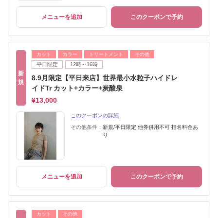
メニューを追加
このクーポンで予約
カット
カラー
トリートメント
その他
平日限定
12時～16時
新
8.9月限定【平日来店】世界最小水粒子ハイドレ
規
イドTr カット+カラー+炭酸泉
¥13,000
このクーポンの詳細
その他条件：
新規/平日限定 他券併用不可 指名料金あ
り
メニューを追加
このクーポンで予約
カット
その他