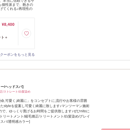
、本当に信頼できるサ
から個性派まで、飽きの
げてくれる♪再現性の
¥8,400
ット＋
クーポンをもっと見る
ー/ヘッドスパ]
正/ストレート/白髪染め
生懸命,可愛く,綺麗に」をコンセプトに,流行やお客様の雰囲
ったstyleを提案し可愛く綺麗に致します♪マンツーマン施術
で、ゆっくり寛げるお時間をご提供致します♪ぜひnitoに
トリートメント/縮毛矯正/トリートメント/白髪染め/グレイ
スパ/透明感カラー]