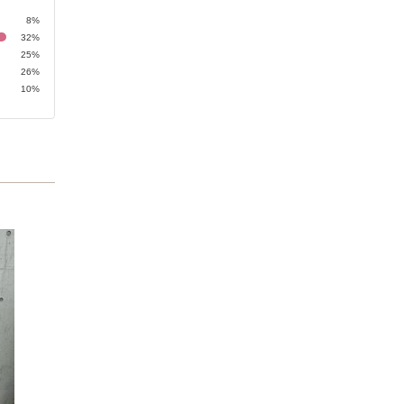
8%
32%
25%
26%
10%