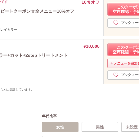
ンです
10％オフ
このクーポ
ピートクーポン☆全メニュー10%オフ
空席確認・予
ブックマー
グレイカラー
¥10,000
このクーポ
空席確認・予
ラー+カット+2stepトリートメント
メニューを追加
ブックマー
をもとに集計しています。
年代比率
女性
男性
未設定