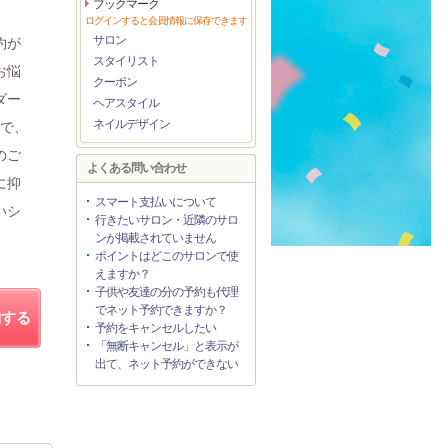
ブックマーク
ログインすると会員情報に保存できます
サロン
約が
スタイリスト
お悩
クーポン
ダー
ヘアスタイル
ネイルデザイン
術で、
のご
よくある問い合わせ
に抑
スマート支払いについて
いシ
行きたいサロン・近隣のサロ
ンが掲載されていません
ポイントはどこのサロンで使
えますか？
子供や友達の分の予約も代理
でネット予約できますか？
約する
予約をキャンセルしたい
「無断キャンセル」と表示が
出て、ネット予約ができない