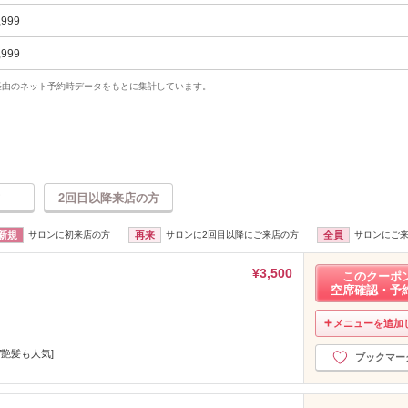
,999
,999
uty経由のネット予約時データをもとに集計しています。
2回目以降来店の方
新規
サロンに初来店の方
再来
サロンに2回目以降にご来店の方
全員
サロンにご
¥3,500
このクーポ
空席確認・予
メニューを追加
/艶髪も人気]
ブックマー