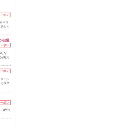
クーポン
髪質や骨
も美しく
が自慢
クーポン
ねりな
案が魅力
クーポン
スタイル
トも簡単
クーポン
』配合♪
☆