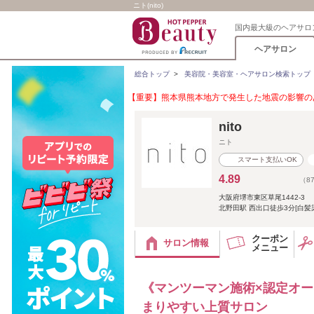
ニト(nito)
国内最大級のヘアサロ
ヘアサロン
総合トップ
>
美容院・美容室・ヘアサロン検索トップ
【重要】熊本県熊本地方で発生した地震の影響のあ
nito
ニト
スマート支払いOK
4.89
（8
大阪府堺市東区草尾1442-3
北野田駅 西出口徒歩3分[白髪
クーポン
サロン情報
メニュー
《マンツーマン施術×認定オ
まりやすい上質サロン