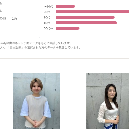
%
〜10代
%
20代
30代
の他
1
%
40代
50代〜
Beauty経由のネット予約データをもとに集計しています。
ない」「自由記載」を選択された方のデータを集計しています。