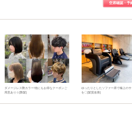
空席確認・予
ダメージレス艶カラー!他にもお得なクーポンご
ゆったりとしたソファー席で極上のサ
用意あり☆[艶髪]
を〇[髪質改善]