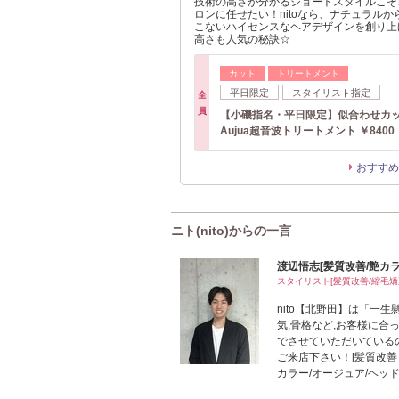
技術の高さが分かるショートスタイルこそ
ロンに任せたい！nitoなら、ナチュラル
こないハイセンスなヘアデザインを創り上
高さも人気の秘訣☆
カット
トリートメント
平日限定
スタイリスト指定
全
員
【小磯指名・平日限定】似合わせカ
Aujua超音波トリートメント ￥8400
おすすめ
ニト(nito)からの一言
渡辺悟志[髪質改善/艶カラ
スタイリスト[髪質改善/縮毛矯
nito【北野田】は「一
気,骨格など,お客様に合
でさせていただいているの
ご来店下さい！[髪質改善
カラー/オージュア/ヘッド