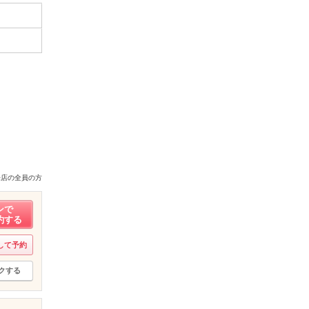
来店の全員の方
ンで
約する
して予約
クする