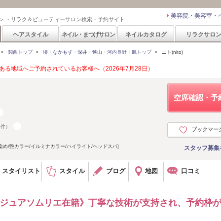
美容院・美容室・
ン ・リラク＆ビューティーサロン検索・予約サイト
ヘアスタイル
ネイル・まつげサロン
ネイルカタログ
リラクサロ
>
関西トップ
>
堺・なかもず・深井・狭山・河内長野・鳳トップ
>
ニト(nito)
る地域へご予約されているお客様へ（2026年7月28日）
空席確認・予
7件）
ブックマー
染め/艶カラー/イルミナカラー/ハイライト/ヘッドスパ]
スタッフ募集
スタイリスト
スタイル
ブログ
地図
口コミ
ージュアソムリエ在籍》丁寧な技術が支持され、予約枠