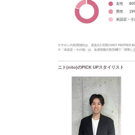
女性
80
男性
19
未設定・そ
※サロンの利用傾向は、直近3カ月間のHOT PEPPER 
※「未設定・その他」は、会員情報の性別欄で「回答し
ニト(nito)のPICK UPスタイリスト