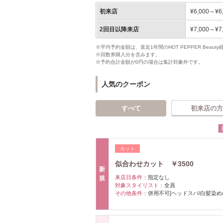
初来店
¥6,000～¥6
2回目以降来店
¥7,000～¥7
※平均予約金額は、直近1年間のHOT PEPPER Bea
※回数券購入分を含みます。
※予約合計金額が0円の場合は集計対象外です。
人気のクーポン
すべて
初来店の方
カット
似合わせカット ￥3500
新
来店日条件：
指定なし
規
対象スタイリスト：
全員
その他条件：
併用不可[ヘッドスパ/白髪染め