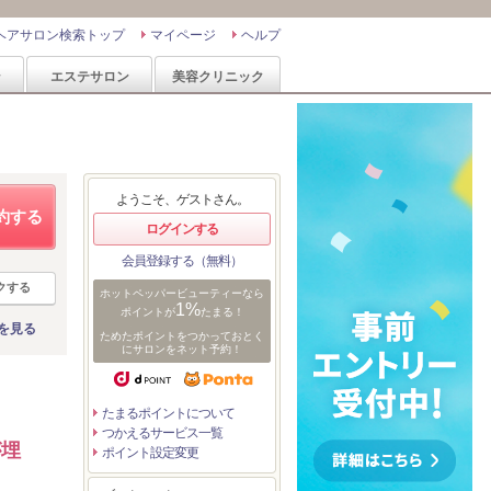
ヘアサロン検索トップ
マイページ
ヘルプ
ン
エステサロン
美容クリニック
ようこそ、ゲストさん。
約する
ログインする
会員登録する（無料）
クする
ホットペッパービューティーなら
1%
ポイントが
たまる！
を見る
ためたポイントをつかっておとく
にサロンをネット予約！
たまるポイントについて
つかえるサービス一覧
が埋
ポイント設定変更