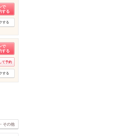
ンで
約する
クする
ンで
約する
して予約
クする
・その他