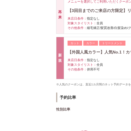
メニューを選択してご利用いただくクーポ
【3回目までのご来店の方限定】リ
再
来
来店日条件：
指定なし
対象スタイリスト：
全員
その他条件：
縮毛矯正/髪質改善/白髪染め/
カット
カラー
トリートメント
【外国人風カラー】人気No.1！カ
新
来店日条件：
指定なし
規
対象スタイリスト：
全員
その他条件：
併用不可
※人気のクーポンは、直近1カ月間のネット予約データ
予約比率
性別比率