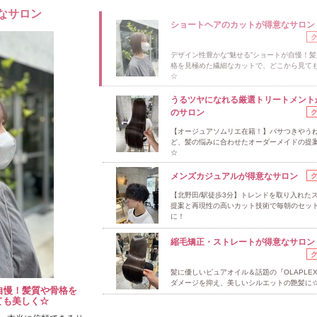
なサロン
ショートヘアのカットが得意なサロン
デザイン性豊かな“魅せる”ショートが自慢！
格を見極めた繊細なカットで、どこから見て
☆
うるツヤになれる厳選トリートメント
のサロン
【オージュアソムリエ在籍！】パサつきやう
ど、髪の悩みに合わせたオーダーメイドの提
☆
メンズカジュアルが得意なサロン
【北野田/駅徒歩3分】トレンドを取り入れた
提案と再現性の高いカット技術で毎朝のセッ
に！
縮毛矯正・ストレートが得意なサロン
髪に優しいピュアオイル＆話題の『OLAPLEX
ダメージを抑え、美しいシルエットの艶髪に
自慢！髪質や骨格を
ても美しく☆