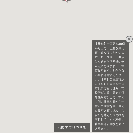
【徒歩】一宮駅をJR側
から出て、正面を真っ
直ぐ道なりに向かいま
す。ロータリー、商店
街を過ぎた信号機の交
差点にあります。一宮
市役所近く。わからな
い場合は電話くださ
い。【車】名古屋稲沢
方面から旧国道を一宮
市役所方面に進み、市
役所が左前に見える信
号機を右折して、すぐ
左側。岐阜方面から一
宮市民病院を真っ直ぐ
市役所方面に進み、市
役所を越えた信号機を
左折して、すぐ左側。
駐車場は店舗横と裏に
地図アプリで見る
あります。