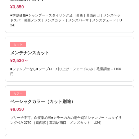
¥3,850
■学割価格■シャンプー・スタイリング込［葛西｜葛西南口｜メンズヘッ
ドスパ｜葛西メンズ｜メンズカット｜メンズパーマ｜メンズフェード｜U
24］
カット
メンテナンスカット
¥2,530～
■シャンプーなし■ツーブロ・刈り上げ・フェードのみ｜毛量調整＋1100
円
カラー
ベーシックカラー（カット別途）
¥6,050
ブリーチ不可、白髪染め可■カラーのみの場合別途シャンプー・スタイリ
ング代￥2750 ［葛西駅｜葛西駅南口｜メンズカット｜U24］