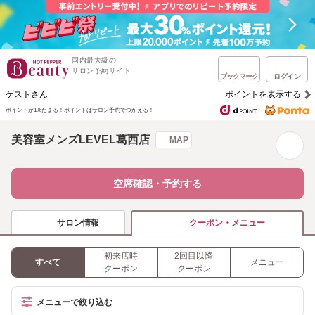
国内最大級の
サロン予約サイト
ブックマーク
ログイン
ゲストさん
ポイントを表示する
ポイントが1%たまる！
ポイントはサロン予約でつかえる！
美容室メンズLEVEL葛西店
MAP
空席確認・予約する
サロン情報
クーポン・メニュー
初来店時
2回目以降
すべて
メニュー
クーポン
クーポン
メニューで絞り込む