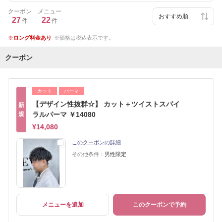
クーポン
メニュー
27
22
件
件
ロング料金あり
価格は税込表示です。
クーポン
カット
パーマ
【デザイン性抜群☆】 カット＋ツイストスパイ
新
規
ラルパーマ ￥14080
¥14,080
このクーポンの詳細
その他条件：
男性限定
メニューを追加
このクーポンで予約