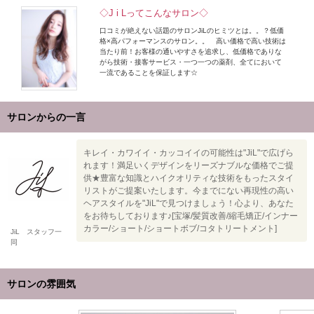
◇J i Lってこんなサロン◇
口コミが絶えない話題のサロンJiLのヒミツとは。。？低価
格×高パフォーマンスのサロン。。 高い価格で高い技術は
当たり前！お客様の通いやすさを追求し、低価格でありな
がら技術・接客サービス・一つ一つの薬剤、全てにおいて
一流であることを保証します☆
サロンからの一言
キレイ・カワイイ・カッコイイの可能性は"JiL"で広げら
れます！満足いくデザインをリーズナブルな価格でご提
供★豊富な知識とハイクオリティな技術をもったスタイ
リストがご提案いたします。今までにない再現性の高い
ヘアスタイルを"JiL"で見つけましょう！心より、あなた
をお待ちしております♪[宝塚/髪質改善/縮毛矯正/インナー
カラー/ショート/ショートボブ/コタトリートメント]
JiL スタッフ一
同
サロンの雰囲気