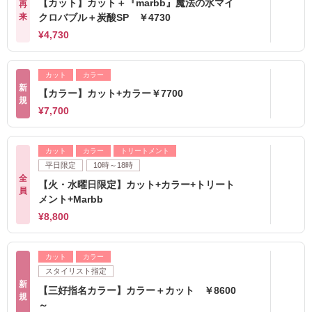
【カット】カット＋『marbb』魔法の水マイ
再
来
クロバブル＋炭酸SP ￥4730
¥4,730
カット
カラー
新
【カラー】カット+カラー￥7700
規
¥7,700
カット
カラー
トリートメント
平日限定
10時～18時
全
【火・水曜日限定】カット+カラー+トリート
員
メント+Marbb
¥8,800
カット
カラー
スタイリスト指定
新
【三好指名カラー】カラー＋カット ￥8600
規
～