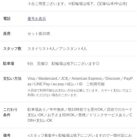
３台ご用意ございます。※駐輪場は地下。{宝塚/山本/中山寺]
電話
番号を表示
座席
セット面10席
スタッフ数
スタイリスト4人／アシスタント4人
駐車場
6台 完備◎ 駐輪場は地下にございます◎
支払い方法
Visa／Mastercard／JCB／American Express／Discover／PayP
ay / LINE Pay / au pay / d払い / iD ご利用可能
※店頭で利用可能なお支払い方法を記載しています。スマート支払いではご
利用いただけない場合がございます。
こだわり
駐車場あり／年中無休／朝10時前でも受付OK／店頭でのカード
条件
支払いOK／お子さま同伴OK／禁煙／ドリンクサービスあり／C
OIN+支払いOK
備考
○スタッフ募集中○ 駐輪場は地下にございますので一階付近にお