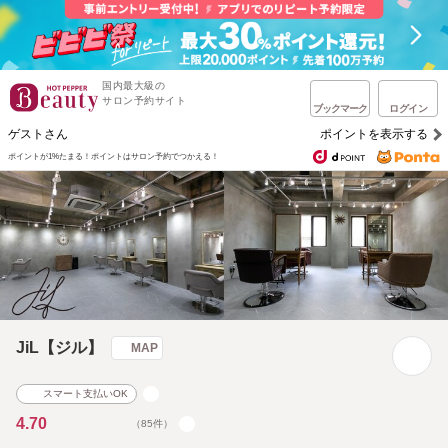
国内最大級の
サロン予約サイト
ブックマーク
ログイン
ゲストさん
ポイントを表示する
ポイントが1%たまる！
ポイントはサロン予約でつかえる！
JiL【ジル】
MAP
スマート支払いOK
4.70
（85件）