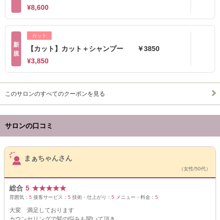
¥8,600
カット
新
【カット】カット＋シャンプー ￥3850
規
¥3,850
このサロンのすべてのクーポンを見る
サロンの口コミ
サロンPick Up
まぁちゃんさん
（女性/50代）
総合
5
★
★
★
★
★
雰囲気：
5
接客サービス：
5
技術・仕上がり：
5
メニュー・料金：
5
大変 満足しております
カウンセリングで髪の悩みも聞いて頂き