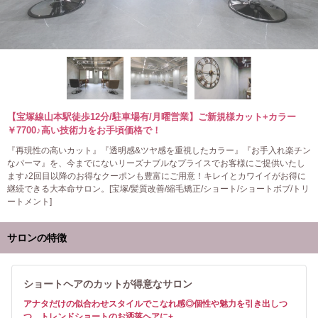
【宝塚線山本駅徒歩12分/駐車場有/月曜営業】ご新規様カット+カラー
￥7700♪高い技術力をお手頃価格で！
『再現性の高いカット』『透明感&ツヤ感を重視したカラー』『お手入れ楽チン
なパーマ』を、今までにないリーズナブルなプライスでお客様にご提供いたし
ます♪2回目以降のお得なクーポンも豊富にご用意！キレイとカワイイがお得に
継続できる大本命サロン。[宝塚/髪質改善/縮毛矯正/ショート/ショートボブ/トリ
ートメント]
サロンの特徴
ショートヘアのカットが得意なサロン
アナタだけの似合わせスタイルでこなれ感◎個性や魅力を引き出しつ
つ、トレンドショートのお洒落ヘアに+。