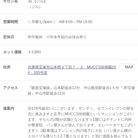
サロン名
JiL【ジル】
（ジル）
営業時間
◇月曜もOpen◇ AM 9:00～PM 19:00
定休日
年中無休 ※年末年始のみ休み有り
カット価格
￥3,960
住所
兵庫県宝塚市山本西２丁目７－３ MUCCS珍樹園20
MAP
4・205号室
アクセス
『阪急宝塚線』山本駅徒歩12分 中山観音駅徒歩1５分『JR宝塚
線』中山寺駅徒歩12分
道案内
旧176号線沿いにございます、サンディ、セブンイレブンの間を
北に進みますと左手にMUCCS珍樹園というマンションがござい
ます。そちらの2階が店舗となります☆1階にはテナントに内科
や整骨院、パン屋さんが並んでおります。エレベーターもござい
ます☆ □駐車場はマンション内の地下に３台（パン屋さん横の
スロープを降りた1.2.7番となります）と別に道路を挟んでもう