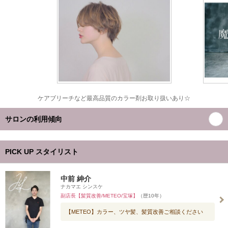
ケアブリーチなど最高品質のカラー剤お取り扱いあり☆
サロンの利用傾向
PICK UP スタイリスト
中前 紳介
ナカマエ シンスケ
副店長【髪質改善/METEO/宝塚】
（歴10年）
【METEO】カラー、ツヤ髪、髪質改善ご相談ください