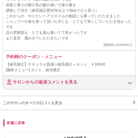
前髪と後ろの髪の毛の癖の違いで薬の量を
調節して頂き（縮毛矯正歴30年以上で初めてだと思う）
これからの やりたいヘアスタイルの相談にも乗っていただきました
シャンプーや薬を塗って頂いた方にも とても丁寧にしていただき良かった
です
店の雰囲気も とても落ち着いてて良かったです
また是非 通わせていただきたいです
[投稿日] 2026/06/12
予約時のクーポン・メニュー
【縮毛矯正】ナチュラル質感☆縮毛矯正＋カット ￥16500
[施術メニュー] カット、縮毛矯正
サロンからの返信コメントを見る
このサロンのすべての口コミを見る
友達に共有