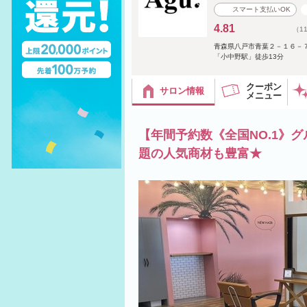
スマート支払いOK
4.81
（1
青森県八戸市青葉２－１６－
「小中野駅」徒歩13分
クーポン
サロン情報
メニュー
【年間予約数《全国NO.1》グ
題の人気商材も豊富★