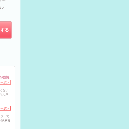
う♪
約する
が自慢
クーポン
くない
P[八戸
クーポン
カラーで
[八戸青