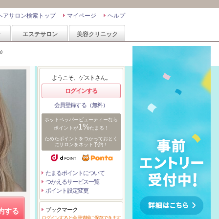
ヘアサロン検索トップ
マイページ
ヘルプ
ン
エステサロン
美容クリニック
)
ようこそ、ゲストさん。
ログインする
会員登録する（無料）
ホットペッパービューティーなら
1%
ポイントが
たまる！
ためたポイントをつかっておとく
にサロンをネット予約！
たまるポイントについて
つかえるサービス一覧
ポイント設定変更
ブックマーク
約する
ログインすると会員情報に保存できます