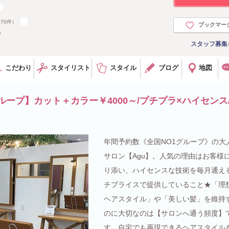
170件）
ブックマー
７
スタッフ募集
こだわり
スタイリスト
スタイル
ブログ
地図
ループ】カット＋カラー￥4000～/プチプラ×ハイセンス
年間予約数《全国NO1グループ》の大
サロン【Agu】。人気の理由はお客様
り添い、ハイセンスな技術を毎月通え
チプライスで提供していること★「理
ヘアスタイル」や「美しい髪」を維持
のに大切なのは【サロンへ通う頻度】
す。自宅でも再現できるヘアスタイル