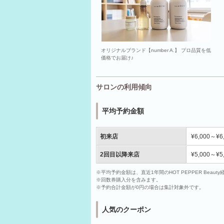
オリジナルブランド【number A.】 プロ品質を低
価格でお届け♪
サロンの利用傾向
平均予約金額
初来店
¥6,000～¥6
2回目以降来店
¥5,000～¥5
※平均予約金額は、直近1年間のHOT PEPPER Bea
※回数券購入分を含みます。
※予約合計金額が0円の場合は集計対象外です。
人気のクーポン