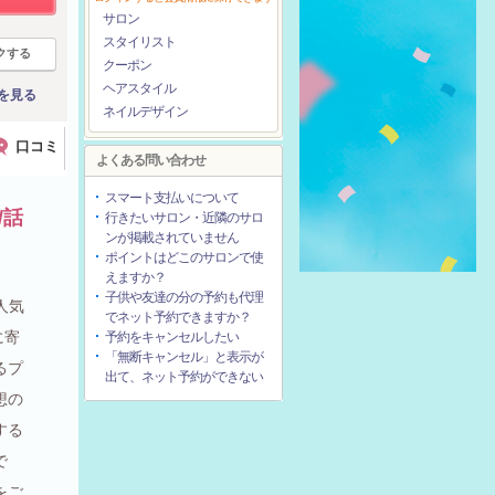
サロン
スタイリスト
クする
クーポン
ヘアスタイル
を見る
ネイルデザイン
口コミ
よくある問い合わせ
スマート支払いについて
/話
行きたいサロン・近隣のサロ
ンが掲載されていません
ポイントはどこのサロンで使
えますか？
子供や友達の分の予約も代理
人気
でネット予約できますか？
に寄
予約をキャンセルしたい
「無断キャンセル」と表示が
るプ
出て、ネット予約ができない
想の
する
で
をご