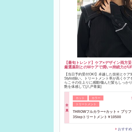
【最旬トレンド】ケア×デザイン両方妥
厳選薬剤とのWケアで潤い×持続力がUP
【当日予約受付OK!】卓越した技術とケア
Stylist揃い。トリートメント率が高くケ
らこその仕上りに感動!傷んだ髪もしっかり
艶を体感して[八戸青葉]
カット
カラー
トリートメント
全
員
THROWフルカラー+カット＋ プリ
3Stepトリートメント￥10500
おすすめ