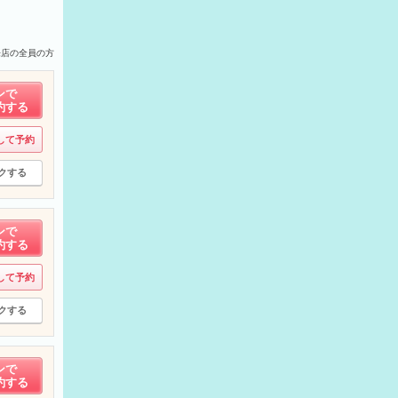
来店の全員の方
ンで
約する
して予約
クする
ンで
約する
して予約
クする
ンで
約する