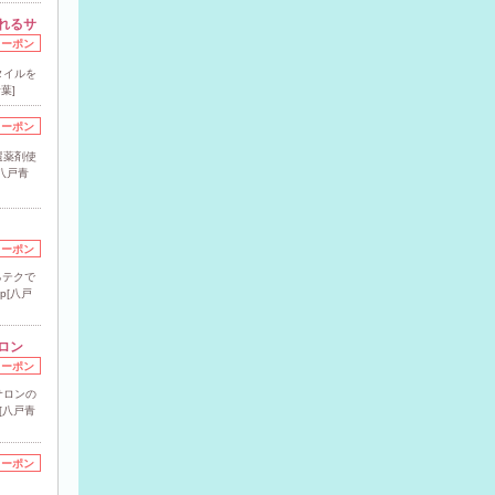
れるサ
クーポン
タイルを
葉]
クーポン
選薬剤使
[八戸青
クーポン
るテクで
p[八戸
ロン
クーポン
サロンの
[八戸青
クーポン
合わせカ