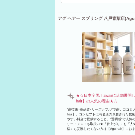
アグ ヘアー スプリング 八戸青葉店(Agu ha
★☆日本全国/Hawaiiに店舗展開
hair】の人気の理由★☆
"高技術×高品質×リーズナブル"で高い口コミ人
hair】。コンセプトは有名店の卓越された技
やすい料金で提供すること。"透明感"で人気
リートメントも取扱い★『仕上がり』も『人
格』も妥協したくない方は【Agu hair】にお