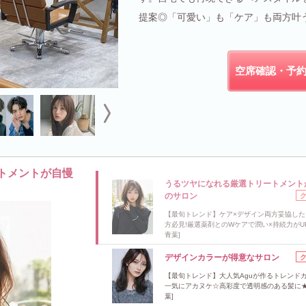
提案◎「可愛い」も「ケア」も両方叶
空席確認・予
トメントが自慢
うるツヤになれる厳選トリートメント
のサロン
【最旬トレンド】ケア×デザイン両方妥協した
方必見!厳選薬剤とのWケアで潤い×持続力がU
青葉]
デザインカラーが得意なサロン
【最旬トレンド】大人気Aguが作るトレンド
一気にアカヌケ☆高彩度で透明感のある髪に★
葉]