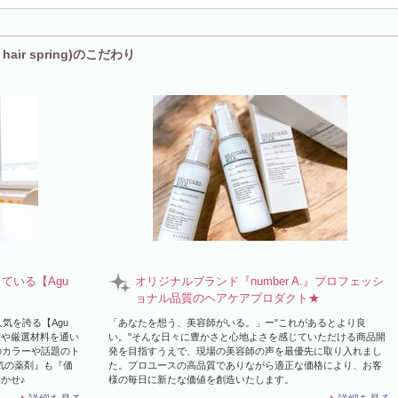
ットでON/OFFもキマる。再現性高くセットも
青葉]
ir spring)のこだわり
している【Agu
オリジナルブランド『number A.』プロフェッシ
ョナル品質のヘアケアプロダクト★
気を誇る【Agu
「あなたを想う、美容師がいる。」ー"これがあるとより良
術や厳選材料を通い
い。"そんな日々に豊かさと心地よさを感じていただける商品開
のカラーや話題のト
発を目指すうえで、現場の美容師の声を最優先に取り入れまし
気の薬剤』も『価
た。プロユースの高品質でありながら適正な価格により、お客
まかせ♪
様の毎日に新たな価値を創造いたします。