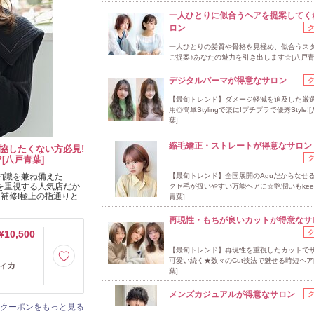
一人ひとりに似合うヘアを提案してく
ロン
一人ひとりの髪質や骨格を見極め、似合うス
ご提案♪あなたの魅力を引き出します☆[八戸青
デジタルパーマが得意なサロン
【最旬トレンド】ダメージ軽減を追及した厳
用◎簡単Stylingで楽に!プチプラで優秀Style!
葉]
縮毛矯正・ストレートが得意なサロン
協したくない方必見!
[八戸青葉]
知識を兼ね備えた
【最旬トレンド】全国展開のAguだからなせ
アを重視する人気店だか
クセ毛が扱いやすい万能ヘアに☆艶潤いもkee
補修!極上の指通りと
青葉]
再現性・もちが良いカットが得意なサ
¥10,500
【最旬トレンド】再現性を重視したカットで
可愛い続く★数々のCut技法で魅せる時短ヘア
フィカ
葉]
メンズカジュアルが得意なサロン
クーポンをもっと見る
【最旬トレンド発信店】メンズ支持の高い似