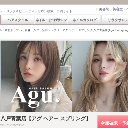
美容院・美容室・
ン ・リラク＆ビューティーサロン検索・予約サイト
ヘアスタイル
ネイル・まつげサロン
ネイルカタログ
リラクサロ
>
東北トップ
>
青森・八戸・弘前トップ
>
アグ ヘアー スプリング 八戸青葉店(Agu hair spring
pring 八戸青葉店【アグ ヘアー スプリング】
空席確認・予
ハチノヘアオバテン