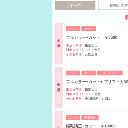
すべて
初来店の方
カット
カラー
フルカラー+カット ￥5500
全
来店日条件：
指定なし
員
対象スタイリスト：
全員
その他条件：
女性全員
カット
カラー
トリートメント
フルカラー+カット+ プリフィカ3S
全
来店日条件：
指定なし
員
対象スタイリスト：
全員
その他条件：
全員!何度でもOK♪
カット
縮毛矯正
縮毛矯正+カット ￥10900