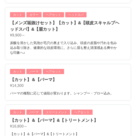
カット
カラー
ヘアセット
ヘッドスパ
【メンズ垢抜けセット】【カット】&【頭皮スキャルプヘ
ッドスパ】&【眉カット】
¥9,900～
炭酸を溶かした気泡が毛穴の奥まで入り込み、頭皮の皮脂や汚れを包み
込み取り除き、健康的な頭皮環境に。さらに眉も整え清潔感ある爽やか
な印象へ♪
カット
パーマ
ヘアセット
【カット】＆【パーマ】
¥14,300
パーマの種類に応じて値段が変わります。シャンプー・ブロー込み。
カット
パーマ
トリートメント
ヘアセット
【カット】＆【パーマ】&【トリートメント】
¥16,800～
【カット】＆【パーマ】&【トリートメント】