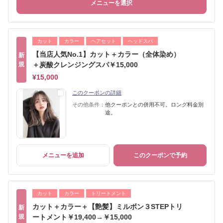
メニューを選択
カット
カラー
ヘアセット
ヘッドスパ
【当店人気No.1】カット＋カラー（全体染め）
新
規
＋炭酸クレンジングスパ￥15,000
¥15,000
このクーポンの詳細
その他条件：
他クーポンとの併用不可。ロング料金別
途。
メニューを追加
このクーポンで予約
カット
カラー
トリートメント
カット＋カラー＋【艶髪】ミルボン３STEPトリ
新
規
ートメント￥19,400→￥15,000