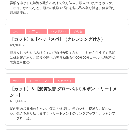
炭酸を溶かした気泡が毛穴の奥まで入り込み、頭皮のべたつきやフケ、
ニオイ、かゆみなど、頭皮の皮脂や汚れを包み込み取り除き、健康的な
頭皮環境に。
カット
ヘアセット
ヘッドスパ
その他
【カット】&【ヘッドスパ】（クレンジング付き）
¥9,900～
頭皮をしっかりもみほぐすので血行が良くなり、これから生えてくる髪
に好影響があり、頭皮や髪への美容効果も◎30分50分コースへ追加料金
で変更可能◎
カット
トリートメント
ヘアセット
【カット】＆【髪質改善 グローバルミルボン トリートメ
ント】
¥11,000～
髪内部の栄養成分を補い、傷みを修復し、髪のツヤ、指通り、髪のコ
シ、強さを取り戻します！トリートメントのランクアップ可。シャンプ
ー・ブロー込。