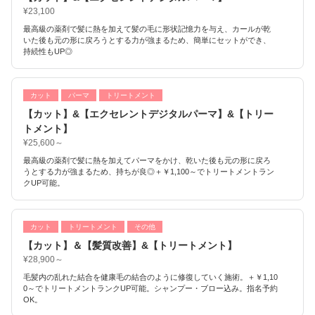
¥23,100
最高級の薬剤で髪に熱を加えて髪の毛に形状記憶力を与え、カールが乾
いた後も元の形に戻ろうとする力が強まるため、簡単にセットができ、
持続性もUP◎
カット
パーマ
トリートメント
【カット】&【エクセレントデジタルパーマ】&【トリー
トメント】
¥25,600～
最高級の薬剤で髪に熱を加えてパーマをかけ、乾いた後も元の形に戻ろ
うとする力が強まるため、持ちが良◎＋￥1,100～でトリートメントラン
クUP可能。
カット
トリートメント
その他
【カット】＆【髪質改善】&【トリートメント】
¥28,900～
毛髪内の乱れた結合を健康毛の結合のように修復していく施術。＋￥1,10
0～でトリートメントランクUP可能。シャンプー・ブロー込み。指名予約
OK。