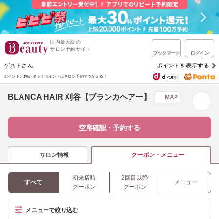
国内最大級の
サロン予約サイト
ブックマーク
ログイン
ゲストさん
ポイントを表示する
ポイントが1%たまる！
ポイントはサロン予約でつかえる！
BLANCA HAIR 刈谷【ブランカヘアー】
MAP
空席確認・予約する
サロン情報
クーポン・メニュー
初来店時
2回目以降
すべて
メニュー
クーポン
クーポン
メニューで絞り込む