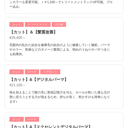
ンカラーも変更可能。＋￥1,100～でトリートメントランクUP可能。ブロ
ー込み。
カット
トリートメント
その他
【カット】＆【髪質改善】
¥26,400～
毛髪内の乱れた結合を健康毛の結合のように修復していく施術。パーマ
やカラー、乾燥などのダメージ要因による、弱めのうねりやパサつきに
も効果的。
カット
パーマ
ヘアセット
【カット】&【デジタルパーマ】
¥21,100～
熱を加えることで髪の毛に形状記憶力を与え、カールが乾いた後も元の
形に戻ろうとする力が強まるため、持ちが良く、乾かすのも簡単になり
ます♪
カット
パーマ
【カット】&【エクセレントデジタルパーマ】