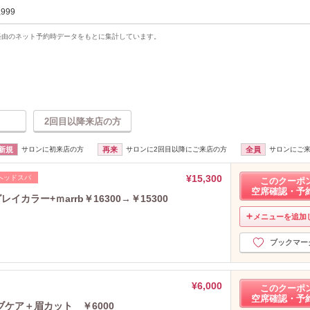
,999
uty経由のネット予約時データをもとに集計しています。
2回目以降来店の方
新規
サロンに初来店の方
再来
サロンに2回目以降にご来店の方
全員
サロンにご
¥15,300
ヘッドスパ
このクーポ
空席確認・予
カラー+ｍarrb￥16300→￥15300
メニューを追加
ブックマー
¥6,000
このクーポ
空席確認・予
ケア＋眉カット ￥6000