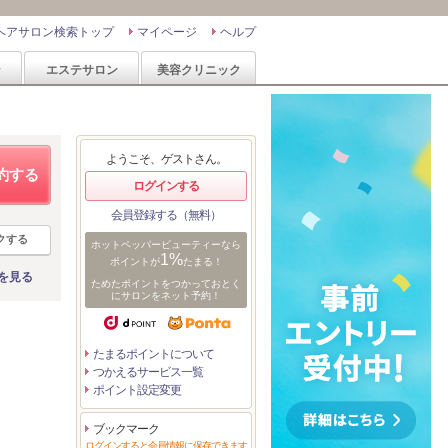
ヘアサロン検索トップ
マイページ
ヘルプ
ン
エステサロン
美容クリニック
ようこそ、ゲストさん。
約する
ログインする
会員登録する（無料）
クする
ホットペッパービューティーなら
1%
ポイントが
たまる！
を見る
ためたポイントをつかっておとく
にサロンをネット予約！
たまるポイントについて
つかえるサービス一覧
ら
ポイント設定変更
ブックマーク
ログインすると会員情報に保存できます