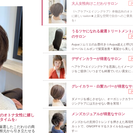
大人女性向けこだわりサロン
《ヘアケア×エイジングケア》本物志向のオト
に嬉しいsalon★上質な空間で自分へのご褒
を♪
うるツヤになれる厳選トリートメント
のサロン
Aujuaソムリエのお墨付き☆Aujua超えと呼
ローバルミルボンで髪質改善＊素髪から美し
デザインカラーが得意なサロン
ヘアケア×エイジングケアを意識したイメージ
ジをご提供◇いつまでも綺麗でいたい貴女に
グレイカラー・白髪カバーが得意なサ
ダメージを感じさせない、オーガニックカラ
ジングケアには欠かせない艶を実現！
メンズカジュアルが得意なサロン
向のオトナ女性に嬉し
美タイムを♪
メンズからの支持◎トレンドを押さえた再現
ン]厳選したこだわりの商
カットで、ON/OFFキマるスタイルを[Logy]
根元から引き立たせる
す―