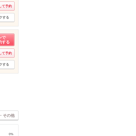
して予約
クする
ンで
約する
して予約
クする
・その他
0%