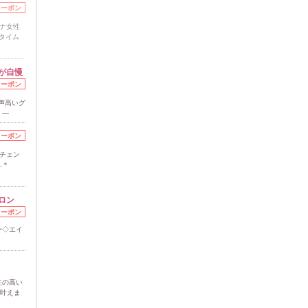
クーポン
ナ女性
美タイム
が自慢
クーポン
び声高いグ
く―
クーポン
チェン
…＊
ロン
クーポン
ー◇エイ
性の高い
で叶えま