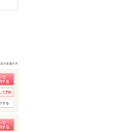
来店の全員の方
ンで
約する
して予約
クする
ンで
約する