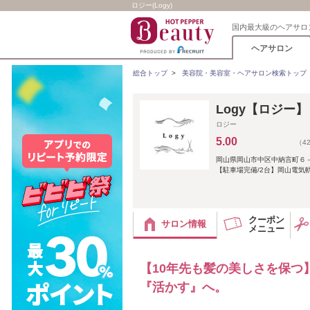
ロジー(Logy)
国内最大級のヘアサロ
ヘアサロン
総合トップ
>
美容院・美容室・ヘアサロン検索トップ
Logy【ロジー】
ロジー
5.00
（4
岡山県岡山市中区中納言町６
【駐車場完備/2台】岡山電気軌
クーポン
サロン情報
メニュー
【10年先も髪の美しさを保つ
『活かす』へ。