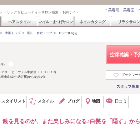
美容院・美容室・
ン ・リラク＆ビューティーサロン検索・予約サイト
ヘアスタイル
ネイル・まつげサロン
ネイルカタログ
リラクサロ
>
中国トップ
>
岡山・倉敷トップ
>
ロジー(Logy)
空席確認・予
2件）
－２３ ビ・ウェル中納言ＩＩ １０１号
ブックマー
道東山線[中納言駅]から徒歩1分
スタッフ募集
スタイリスト
スタイル
ブログ
地図
口コミ
】鏡を見るのが、また楽しみになる♪白髪を「隠す」か