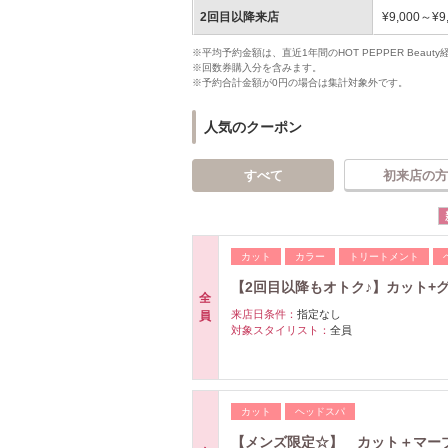
2回目以降来店
¥9,000～¥9
※平均予約金額は、直近1年間のHOT PEPPER Bea
※回数券購入分を含みます。
※予約合計金額が0円の場合は集計対象外です。
人気のクーポン
すべて
初来店の方
カット
カラー
トリートメント
【2回目以降もオトク♪】カット+グレイ
全
来店日条件：
指定なし
員
対象スタイリスト：
全員
カット
ヘッドスパ
【メンズ限定☆】 カット＋マーブ