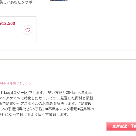
美しいあなたをサポー
¥12,500
ー
のキレイを創りましょう。
EN】Logy[ロジー]と申します。 早い方だと20代から考え出
≪ヘアケア≫に特化したサロンです。厳選した商材と最新
術で髪質やヘアスタイルのお悩みを解決します。#髪質改
フの手指消毒/うがい/手洗い■不織布マスク着用■器具等の
に幸せになって頂けるよう日々営業致します。
空席確認・予