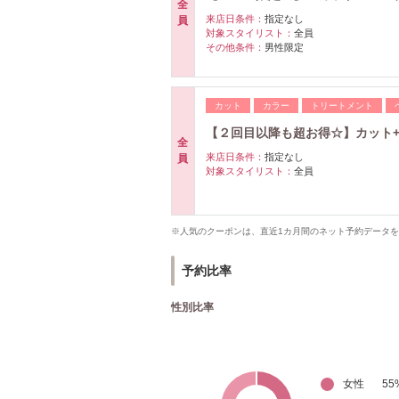
全
来店日条件：
指定なし
員
対象スタイリスト：
全員
その他条件：
男性限定
カット
カラー
トリートメント
【２回目以降も超お得☆】カット+カラー
全
来店日条件：
指定なし
員
対象スタイリスト：
全員
※人気のクーポンは、直近1カ月間のネット予約データ
予約比率
性別比率
女性
55