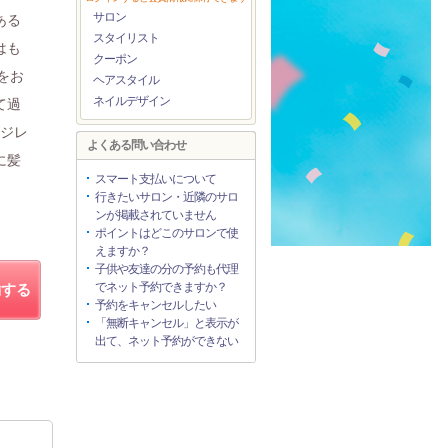
サロン
ある
スタイリスト
はも
クーポン
をお
ヘアスタイル
ネイルデザイン
て過
ージレ
よくある問い合わせ
に髪
スマート支払いについて
行きたいサロン・近隣のサロ
ンが掲載されていません
ポイントはどこのサロンで使
えますか？
子供や友達の分の予約も代理
でネット予約できますか？
約する
予約をキャンセルしたい
「無断キャンセル」と表示が
出て、ネット予約ができない