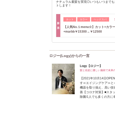
ナチュラル素髪を実現◎いつもいつまでも
トします！
カット
カラー
ヘッドスパ
新
【人気No.１menu☆】カット+カラ
規
+marbb￥15300→￥12500
ロジー(Logy)からの一言
Logy【ロジー】
髪と頭皮に優しい施術で未来
【2021年10月14日OP
す≪エイジングケア≫と
機器を取り揃え、高い技
善【コロナ対策】■スタッ
除菌/1人でも多くの方