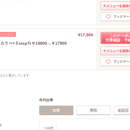
メニューを追加
ブックマー
¥17,900
ヘッドスパ
このクーポ
空席確認・予
+５stepTr￥19800→￥17900
メニューを追加
ブックマー
をもとに集計しています。
年代比率
女性
男性
未設定
%
〜10代