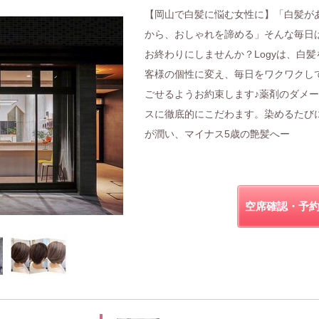
【岡山で白髪に悩む女性に】「白髪が
から、おしゃれを諦める」そんな毎日
お終わりにしませんか？Logyは、白髪
客様の個性に変え、毎日をワクワクし
ごせるようお約束します♪薬剤のダメ
スに徹底的にこだわます。染めるたび
が潤い、マイナス5歳の艶髪へー
空席確認・予