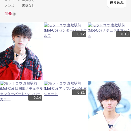
絞り込み
メンズ
選択なし
195
件
0:12
0:13
0:21
0:14