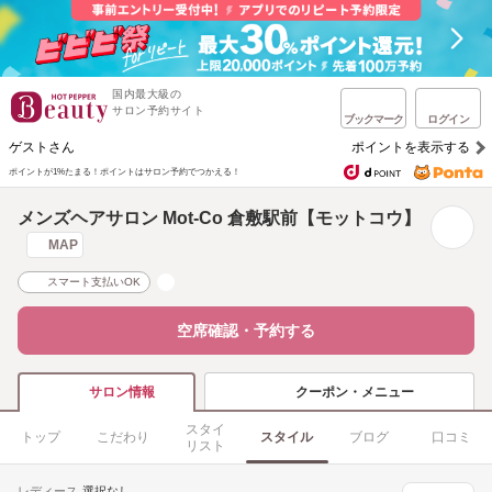
国内最大級の
サロン予約サイト
ブックマーク
ログイン
ゲストさん
ポイントを表示する
ポイントが1%たまる！
ポイントはサロン予約でつかえる！
メンズヘアサロン Mot-Co 倉敷駅前【モットコウ】
MAP
スマート支払いOK
空席確認・予約する
クーポン・メニュー
サロン情報
スタイ
トップ
こだわり
スタイル
ブログ
口コミ
リスト
レディース
選択なし